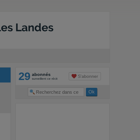
les Landes
29
abonnés
S'abonner
surveillent ce récit