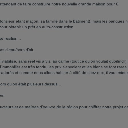
 attendant de faire construire notre nouvelle grande maison pour 6
(Monsieur étant maçon, sa famille dans le batiment), mais les banques 
 pour obtenir un prêt en auto-construction.
 résilier....
 d'eau/hors d'air...
iabilisé, sans réel vis à vis, au calme (tout ce qu'on voulait quoi!mdr)
'immobilier est très tendu, les prix s'envolent et les biens se font rares..
t adorés et comme nous allons habiter à côté de chez eux, il vaut mieu
rs qu'on était plusieurs dessus...
on.
eurs et de maîtres d'oeuvre de la région pour chiffrer notre projet d