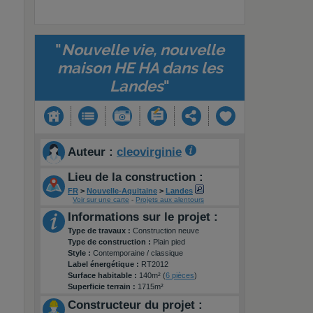
"
Nouvelle vie, nouvelle
maison HE HA dans les
Landes
"
Auteur :
cleovirginie
Lieu de la construction :
FR
>
Nouvelle-Aquitaine
>
Landes
Voir sur une carte
-
Projets aux alentours
Informations sur le projet :
Type de travaux :
Construction neuve
Type de construction :
Plain pied
Style :
Contemporaine / classique
Label énergétique :
RT2012
Surface habitable :
140m² (
6 pièces
)
Superficie terrain :
1715m²
Constructeur du projet :