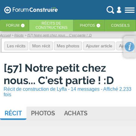
RÉCITS
DE
FORUM
PHOTOS
CONSEILS
‹
‹
CONSTRUCTIONS
Accueil
Récits
[57] Notre petit chez nous... C'est partie ! :D
Les récits
Mon récit
Mes photos
Ajouter article
Ajouter 
[57] Notre petit chez
nous... C'est partie ! :D
Récit de construction de Lyffa - 14 messages - Affiché 2.233
fois
RÉCIT
PHOTOS
ACHATS