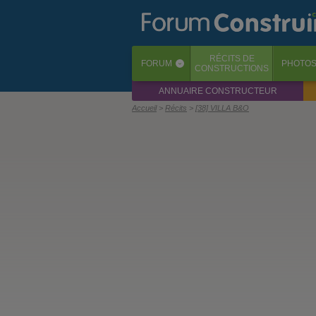
RÉCITS
DE
FORUM
PHOTO
‹
CONSTRUCTIONS
ANNUAIRE CONSTRUCTEUR
Accueil
Récits
[38] VILLA B&O