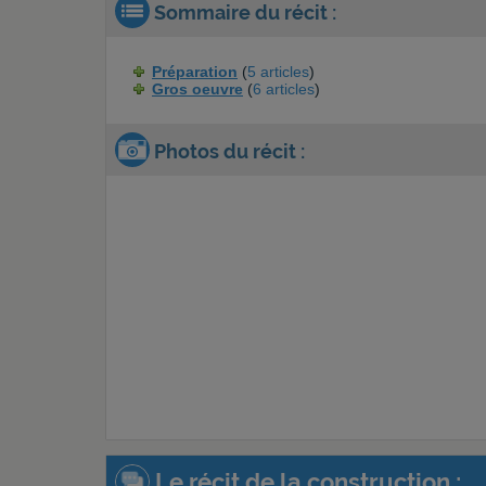
Sommaire du récit :
Préparation
(
5 articles
)
Gros oeuvre
(
6 articles
)
Photos du récit :
Le récit de la construction :