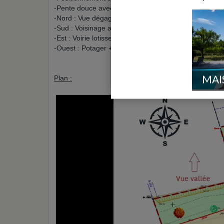
-Pente douce avec environ 3m entre les points extrêm
-Nord : Vue dégagée sur vallée.
-Sud : Voisinage avec parcelle constructible.
-Est : Voirie lotissement + espace vert.
-Ouest : Potager + forêt.
MAI
Plan :