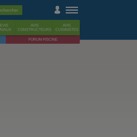
EVIS
AVIS
AVIS
AVAUX
CONSTRUCTEURS
CUISINISTES
FORUM PISCINE