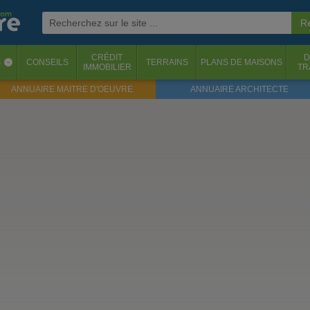
CRÉDIT
D
S
CONSEILS
TERRAINS
PLANS DE MAISONS
‹
IMMOBILIER
TR
ANNUAIRE MAITRE D'OEUVRE
ANNUAIRE ARCHITECTE