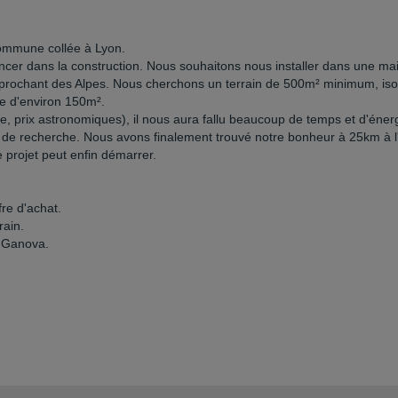
commune collée à Lyon.
ncer dans la construction. Nous souhaitons nous installer dans une ma
pprochant des Alpes. Nous cherchons un terrain de 500m² minimum, iso
e d'environ 150m².
te, prix astronomiques), il nous aura fallu beaucoup de temps et d'éner
s de recherche. Nous avons finalement trouvé notre bonheur à 25km à l
 projet peut enfin démarrer.
fre d'achat.
rain.
r Ganova.