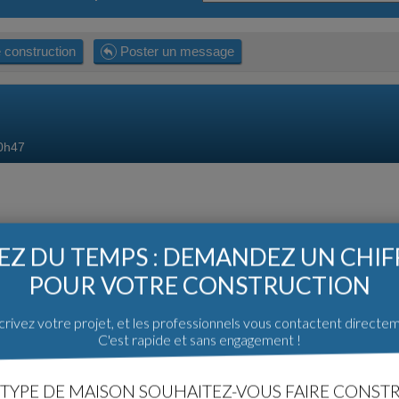
 construction
Poster un message
0h47
Z DU TEMPS : DEMANDEZ UN CHI
POUR VOTRE CONSTRUCTION
rivez votre projet, et les professionnels vous contactent directe
C'est rapide et sans engagement !
ère 38).
TYPE DE MAISON SOUHAITEZ-VOUS FAIRE CONSTR
lé, avec vue.