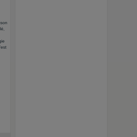
ison
lé,
gie
'est