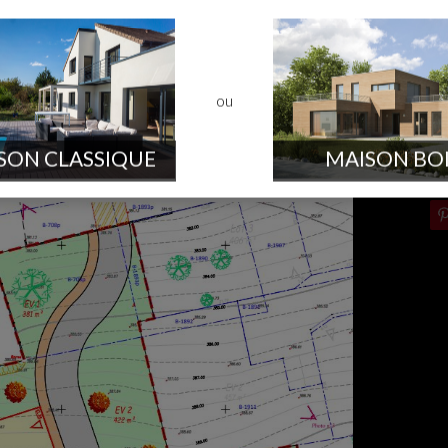
es du terrain.
ou
SON CLASSIQUE
MAISON BO