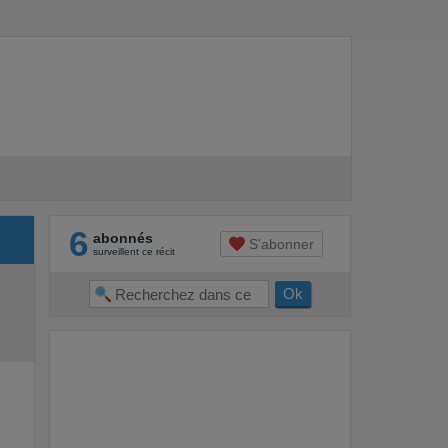
6
abonnés
S'abonner
surveillent ce récit