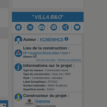
"
VILLA B&O
"
Auteur :
KCNEWHCS
Lieu de la construction :
FR
>
Auvergne-Rhone-Alpes
>
Isere
>
Diemoz
Voir sur une carte
-
Projets aux alentours
Informations sur le projet :
Type de travaux :
Construction neuve
Type de construction :
Sous sol + RDC
Style :
Contemporaine / classique
Label énergétique :
RT2012
Surface habitable :
160m² (6 pièces)
Superficie terrain :
510m²
Constructeur du projet :
Ganova
Agence inconnue