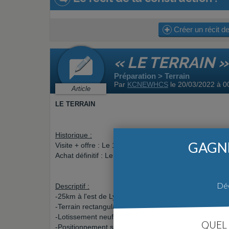
Créer un récit de
« LE TERRAIN »
Préparation > Terrain
Par
KCNEWHCS
le 20/03/2022 à 0
Article
LE TERRAIN
Historique :
GAGNE
Visite + offre : Le 16/06/2021.
Achat définitif : Le 16/03/2022.
Déc
Descriptif :
-25km à l'est de Lyon, sur la commune de Diemoz (Is
-Terrain rectangulaire de 510 m² de ~26x20m.
-Lotissement neuf de 4 lots.
QUEL 
-Positionnement sur les hauteurs, coteau dégagé, iso