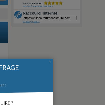
Avis du membre :
Voir les 3 avis des membres
Raccourci internet
A quoi ça sert ?
×
FFRAGE
ment
UIRE ?