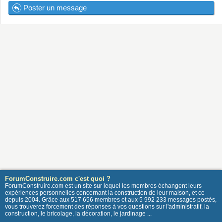
Poster un message
ForumConstruire.com c'est quoi ?
ForumConstruire.com est un site sur lequel les membres échangent leurs
expériences personnelles concernant la construction de leur maison, et ce
depuis 2004. Grâce aux 517 656 membres et aux 5 992 233 messages postés,
vous trouverez forcement des réponses à vos questions sur l'administratif, la
construction, le bricolage, la décoration, le jardinage ...