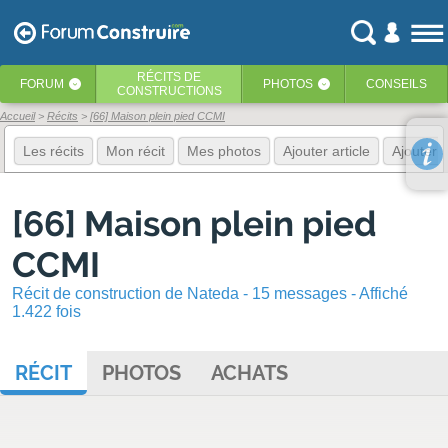
RÉCITS
DE
FORUM
PHOTOS
CONSEILS
‹
‹
CONSTRUCTIONS
Accueil
Récits
[66] Maison plein pied CCMI
Les récits
Mon récit
Mes photos
Ajouter article
Ajouter 
[66] Maison plein pied
CCMI
Récit de construction de Nateda - 15 messages - Affiché
1.422 fois
RÉCIT
PHOTOS
ACHATS