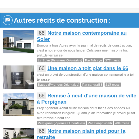
Autres récits de construction :
66
Notre maison contemporaine au
Soler
Bonjour a tous Apres avoir lu pas mal de recits de construction,
c'est a notre tour de nous lancer Cela sera une maison a toit
plat...le terrain se ...
Le Soler (Pyrenees Orientales)
Par fish eye
377 mess.
66
Une maison a toit plat dans le 66
c'est un projet de construction d'une maison contemporaine a toit
terrasse
Bages (Pyrenees Orientales)
Par sandral33
215 mess.
66
Remise à neuf d'une maison de ville
à Perpignan
Projet general: Achat d'une maison deux faces des annees 60,
avec renovation integrale. Quand je dis renovation je devrai plutot
dire remise a neuf car ...
Perpignan (Pyrenees Orientales)
Par akrapovic-66
484 mess.
66
Notre maison plain pied pour la
retraite