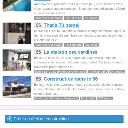
Apres avoir lu plusieurs recits qui m'ont plu , je me decide enfin a
vous raconter ma construction . Nous sommes originaire du Nord
et nous sommes dans ...
Pyrenees Orientales
Par Titine 66
709 mess.
66
That's 70 home!
Me revoila C'est fou comme le forum a change et evolue depuis la
derniere fois mais les membres sont toujours autant passionnes ;-
D Cette fois-ci je ...
Pyrenees Orientales
Par zounette
722 mess.
66
La maison des cardines
Bonjour a tous, je suis tres heureuse de pouvoir a mon tour
commencer le recit de ma future construction. J'ai toujours reve
d'avoir ma propre maison et ...
Espira De L'agly (Pyrenees Orientales)
Par Mathug66
249 mess.
66
Construction dans le 66
Bonjour, Voila, c'est parti pour nous, construction de notre maison
a Saint-Nazaire, dans le 66. Le terrain, c'est signe chez le notaire,
manque plus qu'a ...
St Nazaire (Pyrenees Orientales)
Par juan66
351 mess.
Créer un récit de construction