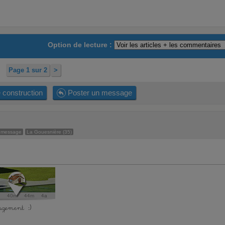
Option de lecture :
Page 1 sur 2
>
 construction
Poster un message
 message
La Gouesnière (35)