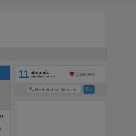
11
abonnés
S'abonner
surveillent ce récit
mal
à