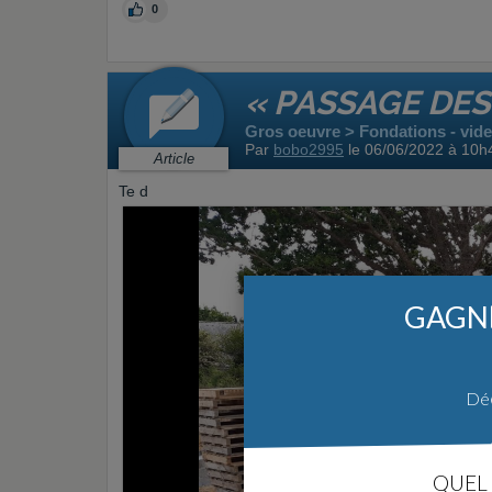
0
« PASSAGE DES
Gros oeuvre > Fondations - vide 
Par
bobo2995
le 06/06/2022 à 10h
Article
Te d
GAGNE
Déc
QUEL 