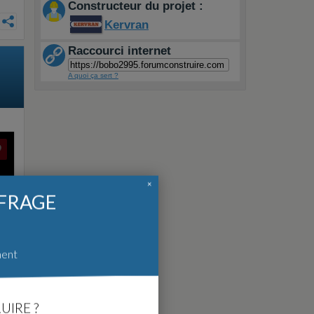
Constructeur du projet :
Kervran
Raccourci internet
A quoi ça sert ?
×
FFRAGE
ment
UIRE ?