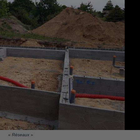
«
Réseaux
»