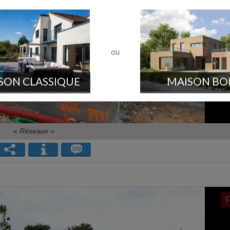
ou
SON CLASSIQUE
MAISON BO
«
Réseaux
»