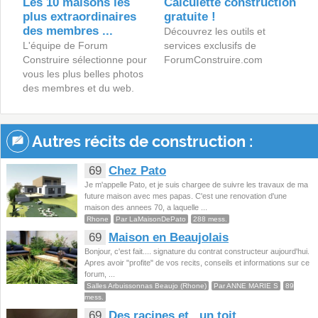
Les 10 maisons les
Calculette construction
plus extraordinaires
gratuite !
des membres ...
Découvrez les outils et
L'équipe de Forum
services exclusifs de
Construire sélectionne pour
ForumConstruire.com
vous les plus belles photos
des membres et du web.
Autres récits de construction :
69
Chez Pato
Je m'appelle Pato, et je suis chargee de suivre les travaux de ma
future maison avec mes papas. C'est une renovation d'une
maison des annees 70, a laquelle ...
Rhone
Par LaMaisonDePato
288 mess.
69
Maison en Beaujolais
Bonjour, c'est fait.... signature du contrat constructeur aujourd'hui.
Apres avoir "profite" de vos recits, conseils et informations sur ce
forum, ...
Salles Arbuissonnas Beaujo (Rhone)
Par ANNE MARIE S
89
mess.
69
Des racines et...un toit