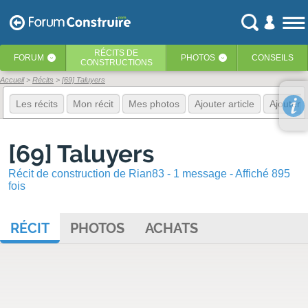
RÉCITS
DE
FORUM
PHOTOS
CONSEILS
‹
‹
CONSTRUCTIONS
Accueil
Récits
[69] Taluyers
Les récits
Mon récit
Mes photos
Ajouter article
Ajouter 
[69] Taluyers
Récit de construction de Rian83 - 1 message - Affiché 895
fois
RÉCIT
PHOTOS
ACHATS