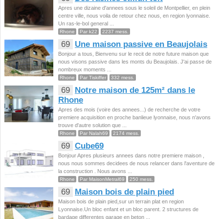
Apres une dizaine d'annees sous le soleil de Montpellier, en plein
centre ville, nous voila de retour chez nous, en region lyonnaise.
Un ras-le-bol general ...
Rhone
Par k22
2237 mess.
69
Une maison passive en Beaujolais
Bonjour a tous, Bienvenu sur le recit de notre future maison que
nous visons passive dans les monts du Beaujolais. J'ai passe de
nombreux moments ...
Rhone
Par Tiskiffer
332 mess.
69
Notre maison de 125m² dans le
Rhone
Apres des mois (voire des annees...) de recherche de votre
premiere acquisition en proche banlieue lyonnaise, nous n'avons
trouve d'autre solution que ...
Rhone
Par Nalah69
2174 mess.
69
Cube69
Bonjour Apres plusieurs annees dans notre premiere maison ,
nous nous sommes decidees de nous relancer dans l'aventure de
la construction . Nous avons ...
Rhone
Par MaisonMetral69
250 mess.
69
Maison bois de plain pied
Maison bois de plain pied,sur un terrain plat en region
Lyonnaise.Un bloc enfant et un bloc parent. 2 structures de
bardage differentes garage en beton ...