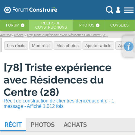
RÉCITS
DE
FORUM
PHOTOS
CONSEILS
‹
‹
CONSTRUCTIONS
Accueil
Récits
[78] Triste expérience avec Résidences du Centre (28)
Les récits
Mon récit
Mes photos
Ajouter article
Ajouter 
[78] Triste expérience
avec Résidences du
Centre (28)
Récit de construction de clientresidenceducentre - 1
message - Affiché 1.012 fois
RÉCIT
PHOTOS
ACHATS