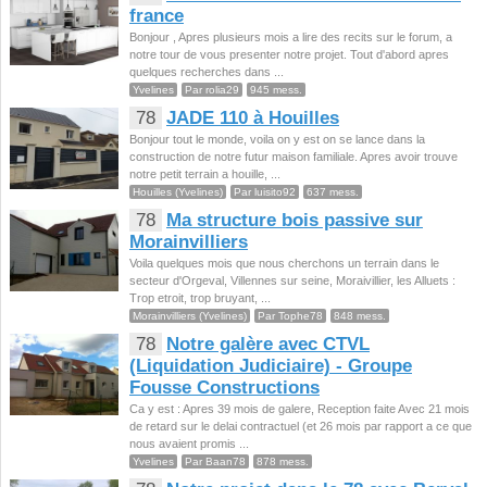
france
Bonjour , Apres plusieurs mois a lire des recits sur le forum, a
notre tour de vous presenter notre projet. Tout d'abord apres
quelques recherches dans ...
Yvelines
Par rolia29
945 mess.
78
JADE 110 à Houilles
Bonjour tout le monde, voila on y est on se lance dans la
construction de notre futur maison familiale. Apres avoir trouve
notre petit terrain a houille, ...
Houilles (Yvelines)
Par luisito92
637 mess.
78
Ma structure bois passive sur
Morainvilliers
Voila quelques mois que nous cherchons un terrain dans le
secteur d'Orgeval, Villennes sur seine, Moraivillier, les Alluets :
Trop etroit, trop bruyant, ...
Morainvilliers (Yvelines)
Par Tophe78
848 mess.
78
Notre galère avec CTVL
(Liquidation Judiciaire) - Groupe
Fousse Constructions
Ca y est : Apres 39 mois de galere, Reception faite Avec 21 mois
de retard sur le delai contractuel (et 26 mois par rapport a ce que
nous avaient promis ...
Yvelines
Par Baan78
878 mess.