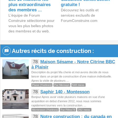
plus extraordinaires
gratuite !
des membres ...
Découvrez les outils et
L'équipe de Forum
services exclusifs de
Construire sélectionne pour
ForumConstruire.com
vous les plus belles photos
des membres et du web.
Autres récits de construction :
78
Maison Sésame - Notre Citrine BBC
à Plaisir
Description du projet Ma cherie et moi avons decide de nous
lancer dans un projet de construction d'une maison individuelle.
Apres la visite de plusieurs ...
Plaisir (Yvelines)
Par Merzayn
548 mess.
78
Saphir 140 - Montesson
Bonjour Apres avoir visite plusieurs maisons en vue d'une
acquisition en debut d'annee 2012, nous nous sommes
rapidement tournes vers la construction. ...
Montesson (Yvelines)
Par Fifine78
262 mess.
78
Notre construction : du canada en