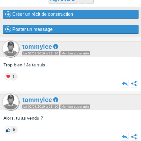
Créer un récit de construction
Poster un message
tommylee
Le 02/08/2019 à 23h10
Membre super utile
Trop bien ! Je te suis
1
tommylee
Le 02/08/2019 à 23h10
Membre super utile
Alors, tu as vendu ?
0