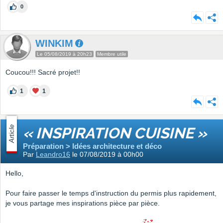
0
WINKIM
Le 05/08/2019 à 20h23
Membre utile
Coucou!!! Sacré projet!!
1
1
Article
« INSPIRATION CUISINE »
Préparation > Idées architecture et déco
Par
Leandro16
le 07/08/2019 à 00h00
Hello,
Pour faire passer le temps d'instruction du permis plus rapidement,
je vous partage mes inspirations pièce par pièce.