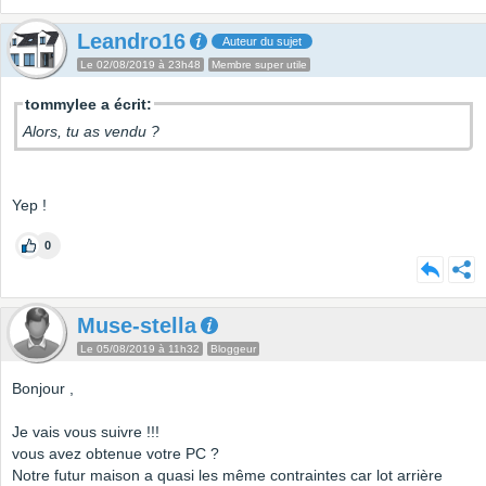
Leandro16
Auteur du sujet
Le 02/08/2019 à 23h48
Membre super utile
tommylee a écrit:
Alors, tu as vendu ?
Yep !
0
Muse-stella
Le 05/08/2019 à 11h32
Bloggeur
Bonjour ,
Je vais vous suivre !!!
vous avez obtenue votre PC ?
Notre futur maison a quasi les même contraintes car lot arrière