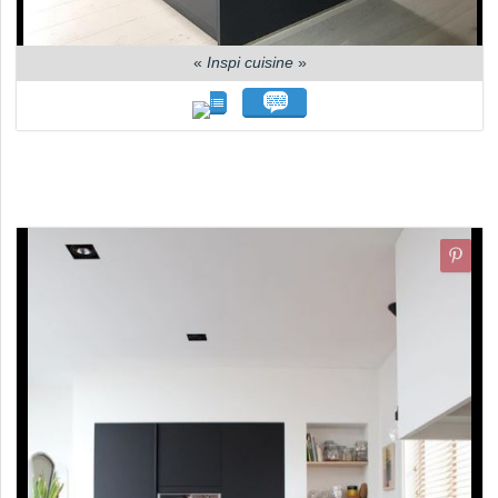
«
Inspi cuisine
»