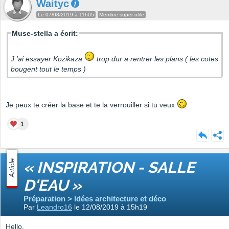
Waityc
Le 07/08/2019 à 11h05
Membre super utile
Muse-stella a écrit:
J 'ai essayer Kozikaza
trop dur a rentrer les plans ( les cotes
bougent tout le temps )
Je peux te créer la base et te la verrouiller si tu veux
1
Article
« INSPIRATION - SALLE
D'EAU »
Préparation > Idées architecture et déco
Par
Leandro16
le 12/08/2019 à 15h19
Hello,