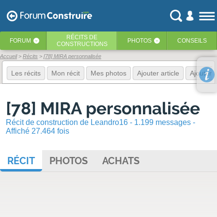
RÉCITS
DE
FORUM
PHOTOS
CONSEILS
‹
‹
CONSTRUCTIONS
Accueil
Récits
[78] MIRA personnalisée
Les récits
Mon récit
Mes photos
Ajouter article
Ajouter 
[78] MIRA personnalisée
Récit de construction de Leandro16 - 1.199 messages -
Affiché 27.464 fois
RÉCIT
PHOTOS
ACHATS