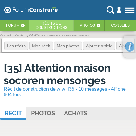
RÉCITS
DE
FORUM
PHOTOS
CONSEILS
‹
‹
CONSTRUCTIONS
Accueil
Récits
[35] Attention maison socoren mensonges
Les récits
Mon récit
Mes photos
Ajouter article
Ajouter 
[35] Attention maison
socoren mensonges
Récit de construction de wiwill35 - 10 messages - Affiché
604 fois
RÉCIT
PHOTOS
ACHATS