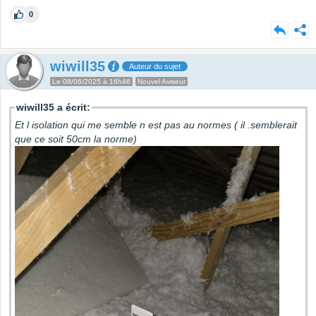
0
wiwill35
Auteur du sujet
Le 08/06/2025 à 16h46
Nouvel Aviseur
wiwill35 a écrit:
Et l isolation qui me semble n est pas au normes ( il .semblerait
que ce soit 50cm la norme)