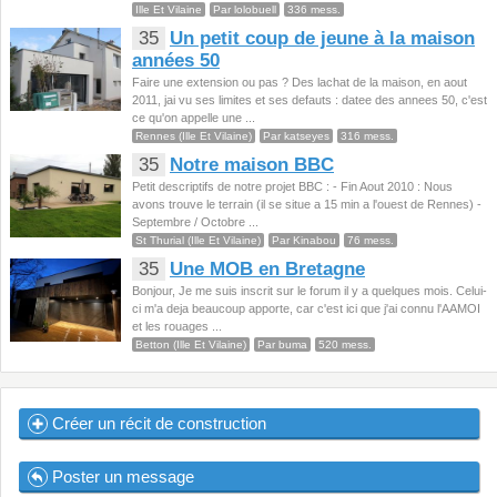
Ille Et Vilaine
Par lolobuell
336 mess.
35
Un petit coup de jeune à la maison
années 50
Faire une extension ou pas ? Des lachat de la maison, en aout
2011, jai vu ses limites et ses defauts : datee des annees 50, c'est
ce qu'on appelle une ...
Rennes (Ille Et Vilaine)
Par katseyes
316 mess.
35
Notre maison BBC
Petit descriptifs de notre projet BBC : - Fin Aout 2010 : Nous
avons trouve le terrain (il se situe a 15 min a l'ouest de Rennes) -
Septembre / Octobre ...
St Thurial (Ille Et Vilaine)
Par Kinabou
76 mess.
35
Une MOB en Bretagne
Bonjour, Je me suis inscrit sur le forum il y a quelques mois. Celui-
ci m'a deja beaucoup apporte, car c'est ici que j'ai connu l'AAMOI
et les rouages ...
Betton (Ille Et Vilaine)
Par buma
520 mess.
Créer un récit de construction
Poster un message