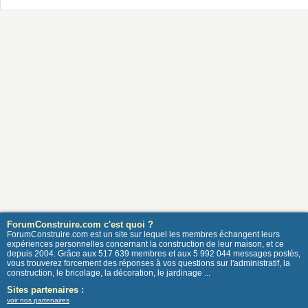
ForumConstruire.com c'est quoi ?
ForumConstruire.com est un site sur lequel les membres échangent leurs
expériences personnelles concernant la construction de leur maison, et ce
depuis 2004. Grâce aux 517 639 membres et aux 5 992 044 messages postés,
vous trouverez forcement des réponses à vos questions sur l'administratif, la
construction, le bricolage, la décoration, le jardinage ...
Sites partenaires :
voir nos partenaires