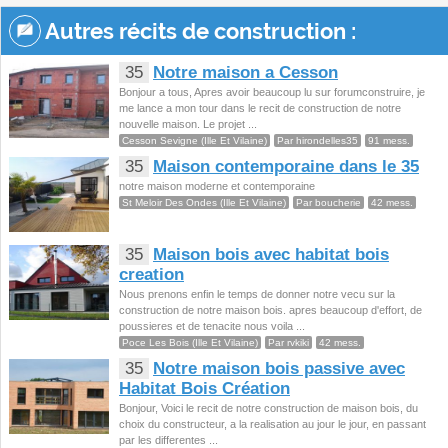
Autres récits de construction :
35
Notre maison a Cesson
Bonjour a tous, Apres avoir beaucoup lu sur forumconstruire, je
me lance a mon tour dans le recit de construction de notre
nouvelle maison. Le projet ...
Cesson Sevigne (Ille Et Vilaine)
Par hirondelles35
91 mess.
35
Maison contemporaine dans le 35
notre maison moderne et contemporaine
St Meloir Des Ondes (Ille Et Vilaine)
Par boucherie
42 mess.
35
Maison bois avec habitat bois
creation
Nous prenons enfin le temps de donner notre vecu sur la
construction de notre maison bois. apres beaucoup d'effort, de
poussieres et de tenacite nous voila ...
Poce Les Bois (Ille Et Vilaine)
Par rvkiki
42 mess.
35
Notre maison bois passive avec
Habitat Bois Création
Bonjour, Voici le recit de notre construction de maison bois, du
choix du constructeur, a la realisation au jour le jour, en passant
par les differentes ...