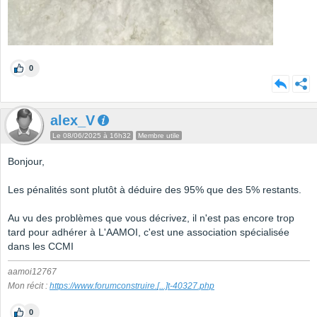
0
alex_V
Le 08/06/2025 à 16h32
Membre utile
Bonjour,
Les pénalités sont plutôt à déduire des 95% que des 5% restants.
Au vu des problèmes que vous décrivez, il n'est pas encore trop
tard pour adhérer à L'AAMOI, c'est une association spécialisée
dans les CCMI
aamoi12767
Mon récit :
https://www.forumconstruire.
[...]
t-40327.php
0