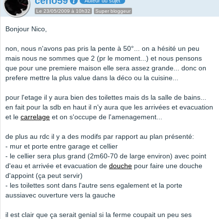
ceno59
Auteur du sujet
Le 23/05/2009 à 10h32
Super bloggeur
Bonjour Nico,
non, nous n'avons pas pris la pente à 50°... on a hésité un peu
mais nous ne sommes que 2 (pr le moment...) et nous pensons
que pour une premiere maison elle sera assez grande... donc on
prefere mettre la plus value dans la déco ou la cuisine...
pour l'etage il y aura bien des toilettes mais ds la salle de bains...
en fait pour la sdb en haut il n'y aura que les arrivées et evacuation
et le
carrelage
et on s'occupe de l'amenagement...
de plus au rdc il y a des modifs par rapport au plan présenté:
- mur et porte entre garage et cellier
- le cellier sera plus grand (2m60-70 de large environ) avec point
d'eau et arrivée et evacuation de
douche
pour faire une douche
d'appoint (ça peut servir)
- les toilettes sont dans l'autre sens egalement et la porte
aussiavec ouverture vers la gauche
il est clair que ça serait genial si la ferme coupait un peu ses