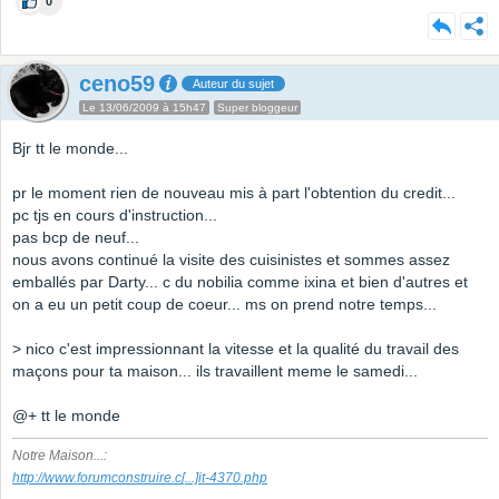
0
ceno59
Auteur du sujet
Le 13/06/2009 à 15h47
Super bloggeur
Bjr tt le monde...
pr le moment rien de nouveau mis à part l'obtention du credit...
pc tjs en cours d'instruction...
pas bcp de neuf...
nous avons continué la visite des cuisinistes et sommes assez
emballés par Darty... c du nobilia comme ixina et bien d'autres et
on a eu un petit coup de coeur... ms on prend notre temps...
> nico c'est impressionnant la vitesse et la qualité du travail des
maçons pour ta maison... ils travaillent meme le samedi...
@+ tt le monde
Notre Maison...:
http://www.forumconstruire.c
[...]
it-4370.php