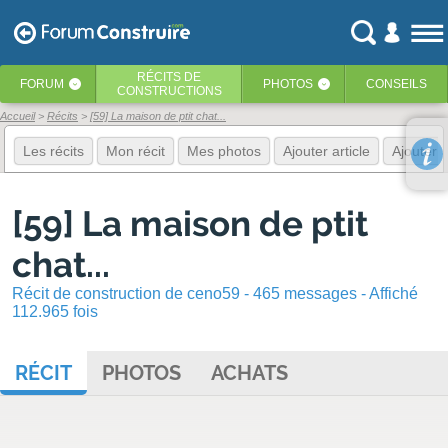
RÉCITS
DE
FORUM
PHOTOS
CONSEILS
‹
‹
CONSTRUCTIONS
Accueil
Récits
[59] La maison de ptit chat...
Les récits
Mon récit
Mes photos
Ajouter article
Ajouter 
[59] La maison de ptit
chat...
Récit de construction de ceno59 - 465 messages - Affiché
112.965 fois
RÉCIT
PHOTOS
ACHATS