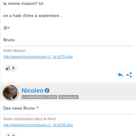
la meme maison!! lol
on a hate d'etre à septembre...
@+
Bruno
Notre Maison...:
http://www.forumconstruire.c
[...]
it-4370.php
0
Nicoleo
Le 03/06/2009 à 18h53
Photographe
Des news Bruno ?
Notre construction dans le Nord
http://www.forumconstruire.c
[...]
it-4256.php