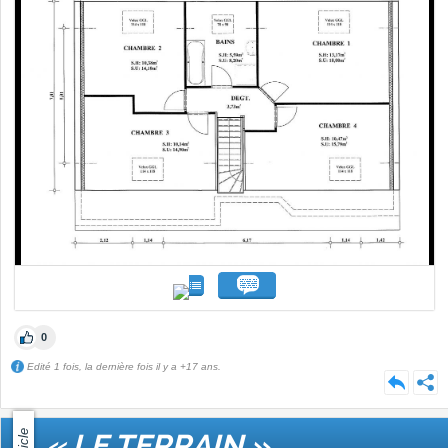
0
Edité 1 fois, la dernière fois il y a +17 ans.
Article
« LE TERRAIN »