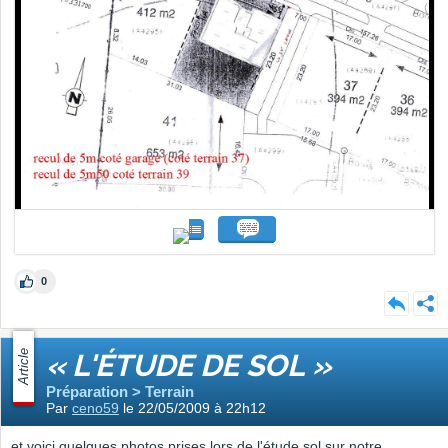
0
Article
« L'ÉTUDE DE SOL »
Préparation > Terrain
Par
ceno59
le 22/05/2009 à 22h12
et voici quelques photos prises lors de l'étude sol sur notre