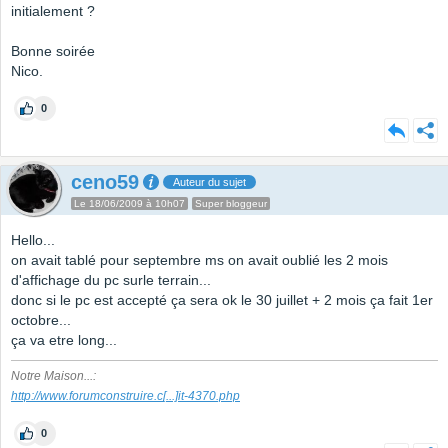
initialement ?
Bonne soirée
Nico.
0
ceno59
Auteur du sujet
Le 18/06/2009 à 10h07
Super bloggeur
Hello...
on avait tablé pour septembre ms on avait oublié les 2 mois
d'affichage du pc surle terrain...
donc si le pc est accepté ça sera ok le 30 juillet + 2 mois ça fait 1er
octobre...
ça va etre long...
Notre Maison...:
http://www.forumconstruire.c
[...]
it-4370.php
0