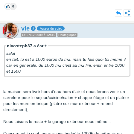
0
vle
Auteur du sujet
Le 27/12/2009 à 12h49
Photographe
nicosteph37 a écrit:
salut
en fait, tu est a 1000 euros du m2, mais tu fais quoi toi meme ?
car en generale, du 1000 m2 c'est au m2 fini, enfin entre 1000
et 1500
la maison sera livré hors d'eau hors d'air et nous ferons venir un
carreleur pour le sejour/cuisine/salon + chappe étage et un platrier
pour les murs en brique (platre sur mur extérieur + refend
directement),
Nous faisons le reste + le garage extérieur nous même...
Concernant le cout, nous avons budgété 1000€ du m² mais en