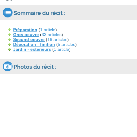
Sommaire du récit :
Préparation
(
1 article
)
Gros oeuvre
(
33 articles
)
Second oeuvre
(
16 articles
)
Décoration - finition
(
5 articles
)
Jardin - exterieurs
(
1 article
)
Photos du récit :