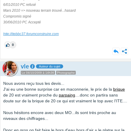
6/01/2010 PC refusé
Mars 2010 => nouveau terrain trouvé...hasard
Compromis signé
30/06/2010 PC Accepté
http://itebbc37.forumconstruire.com
0
vle
Auteur du sujet
Le 04/10/2009 à 14h36
Photographe
Nous avons reçu tous les devis...
J'ai eu une bonne surprise car en maconnerie, le prix de la
brique
de 20 est vraiment proche du
parpaing
....donc on partira sans
doute sur de la brique de 20 ce qui est vraiment le top avec l'ITE....
Nous hésitons encore avec deux MO...ils sont très proche au
niveaux des chiffrages...
Donc en gros on fait faire le hors d'eau hors d'air + le platre sur la