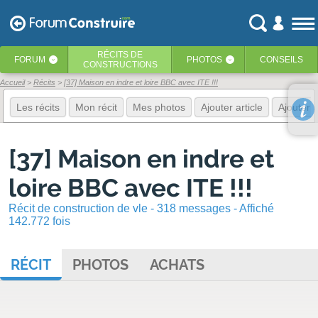
RÉCITS
DE
FORUM
PHOTOS
CONSEILS
‹
‹
CONSTRUCTIONS
Accueil
Récits
[37] Maison en indre et loire BBC avec ITE !!!
Les récits
Mon récit
Mes photos
Ajouter article
Ajouter 
[37] Maison en indre et
loire BBC avec ITE !!!
Récit de construction de vle - 318 messages - Affiché
142.772 fois
RÉCIT
PHOTOS
ACHATS