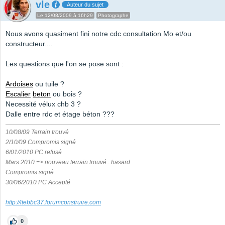
vle
Auteur du sujet
Le 12/08/2009 à 16h29
Photographe
Nous avons quasiment fini notre cdc consultation Mo et/ou
constructeur....
Les questions que l'on se pose sont :
Ardoises
ou tuile ?
Escalier
beton
ou bois ?
Necessité vélux chb 3 ?
Dalle entre rdc et étage béton ???
10/08/09 Terrain trouvé
2/10/09 Compromis signé
6/01/2010 PC refusé
Mars 2010 => nouveau terrain trouvé...hasard
Compromis signé
30/06/2010 PC Accepté
http://itebbc37.forumconstruire.com
0