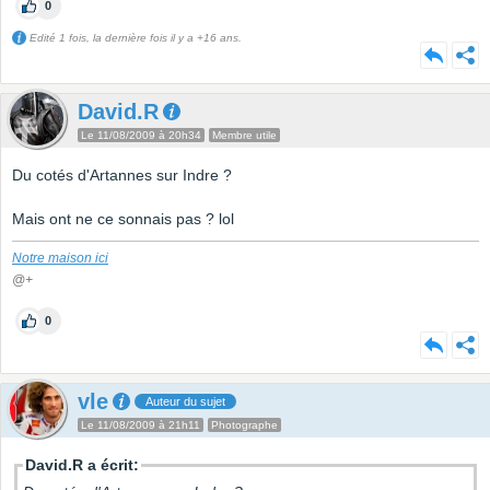
0
Edité 1 fois, la dernière fois il y a +16 ans.
David.R
Le 11/08/2009 à 20h34
Membre utile
Du cotés d'Artannes sur Indre ?
Mais ont ne ce sonnais pas ? lol
Notre maison ici
@+
0
vle
Auteur du sujet
Le 11/08/2009 à 21h11
Photographe
David.R a écrit: