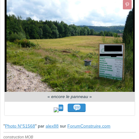
«
encore le panneau
»
"
Photo N°51568
" par
alex88
sur
ForumConstruire.com
construction MOB