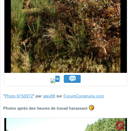
"
Photo N°50972
" par
alex88
sur
ForumConstruire.com
Photos après des heures de travail harassant