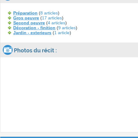
Préparation
(
8 articles
)
Gros oeuvre
(
17 articles
)
Second oeuvre
(
4 articles
)
Décoration - finition
(
9 articles
)
Jardin - exterieurs
(
1 article
)
Photos du récit :