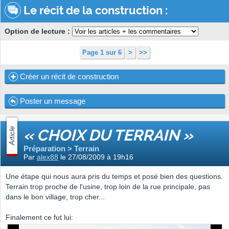
Le récit de la construction :
Option de lecture :
Page 1 sur 6
>
>>
Créer un récit de construction
Poster un message
Article
« CHOIX DU TERRAIN »
Préparation > Terrain
Par
alex88
le 27/08/2009 à 19h16
Une étape qui nous aura pris du temps et posé bien des questions.
Terrain trop proche de l'usine, trop loin de la rue principale, pas
dans le bon village, trop cher...
Finalement ce fut lui: