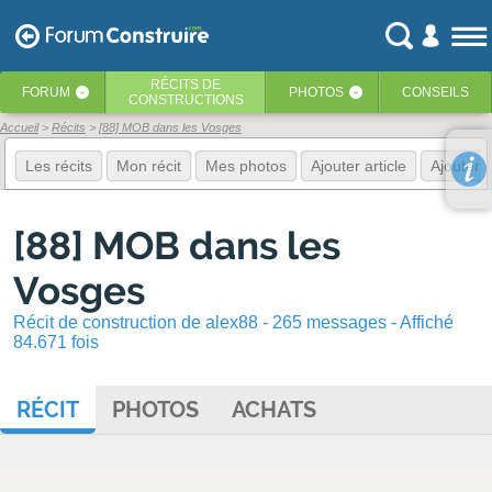
RÉCITS
DE
FORUM
PHOTOS
CONSEILS
‹
‹
CONSTRUCTIONS
Accueil
Récits
[88] MOB dans les Vosges
Les récits
Mon récit
Mes photos
Ajouter article
Ajouter 
[88] MOB dans les
Vosges
Récit de construction de alex88 - 265 messages - Affiché
84.671 fois
RÉCIT
PHOTOS
ACHATS