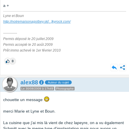
a +
Lyne et Boun
http://notremaisonagolbey.sk
[...]
kyrock.com/
------------
Permis déposé le 20 juillet 2009
Permis accepté le 20 août 2009
Prêt immo achevé le 1er février 2010
0
alex88
Auteur du sujet
Le 30/08/2009 à 17h49
Photographe
chouette un message
merci Marie et Lyne et Boun.
La cuisine que j'ai mis là vient de chez lapeyre, on a vu également
Schmitt avec le meme type d'implantation mais nous avons un