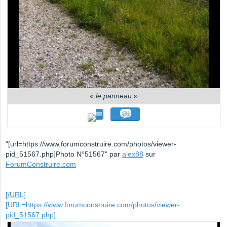
«
le panneau
»
"[url=https://www.forumconstruire.com/photos/viewer-
pid_51567.php]Photo N°51567" par
alex88
sur
ForumConstruire.com
[/URL]
[URL=https://www.forumconstruire.com/photos/viewer-
pid_51567.php]