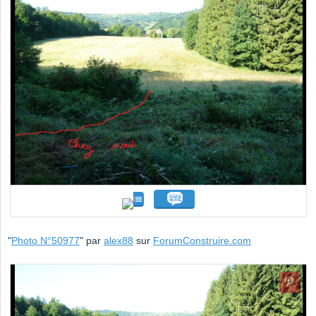
"
Photo N°50977
" par
alex88
sur
ForumConstruire.com