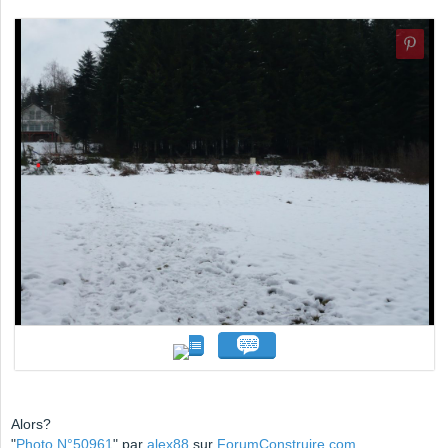
Alors?
"
Photo N°50961
" par
alex88
sur
ForumConstruire.com