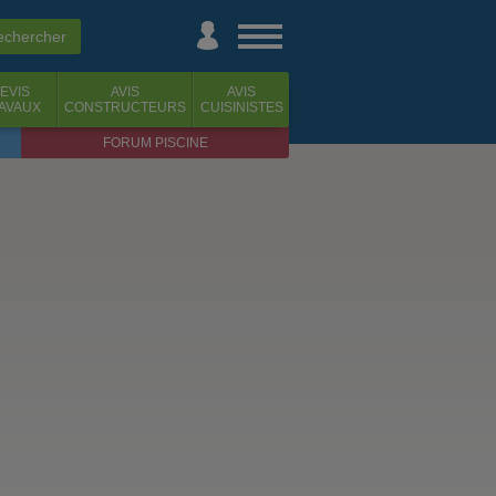
EVIS
AVIS
AVIS
AVAUX
CONSTRUCTEURS
CUISINISTES
FORUM PISCINE