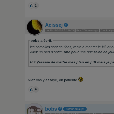
1
Acissej
Le 30/11/2009 à 21h55
Env. 700 message
Cambrai (no
bobs a écrit:
les semelles sont coulées, reste a monter le VS et en
Allez un peu d'optimisme pour une quinzaine de jour
PS: j'essaie de mettre mes plan en pdf mais je p
Allez vas y essaye, on patiente
0
bobs
Auteur du sujet