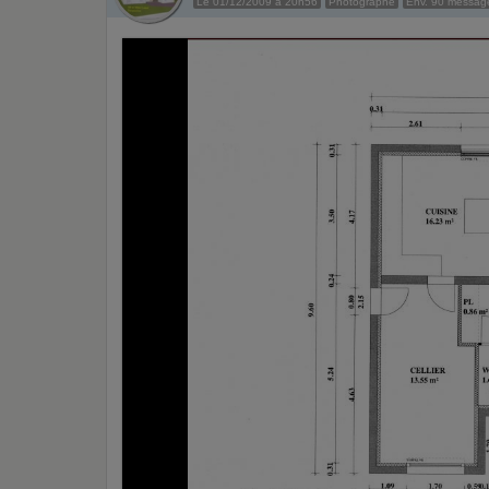
Le 01/12/2009 à 20h56
Photographe
Env. 90 messag