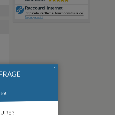
Avis du membre :
Raccourci internet
A quoi ça sert ?
×
FFRAGE
ment
UIRE ?