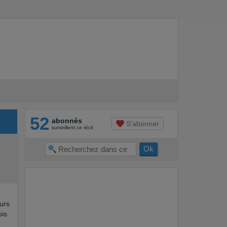
52
abonnés
S'abonner
surveillent ce récit
ours
ois