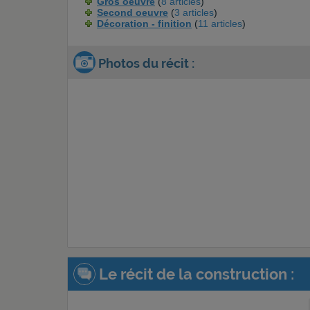
Gros oeuvre
(
8 articles
)
Second oeuvre
(
3 articles
)
Décoration - finition
(
11 articles
)
Photos du récit :
Le récit de la construction :