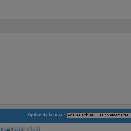
Option de lecture :
Page 1 sur 3
>
>>