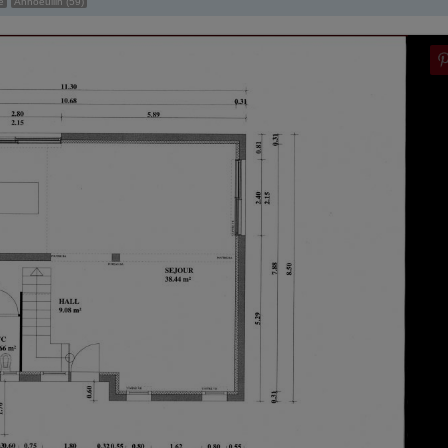
e
Annoeullin (59)