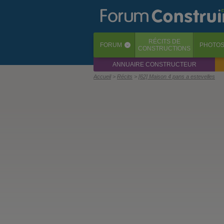
RÉCITS
DE
FORUM
PHOTO
‹
CONSTRUCTIONS
ANNUAIRE CONSTRUCTEUR
Accueil
Récits
[62] Maison 4 pans a estevelles