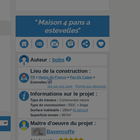
"
Maison 4 pans a
estevelles
"
Auteur :
bobs
Lieu de la construction :
FR
>
Hauts-de-France
>
Pas De Calais
>
Estevelles
Voir sur une carte
-
Projets aux alentours
Informations sur le projet :
Type de travaux :
Construction neuve
Type de construction :
RDC + étage
Surface habitable :
180m² (
6 pièces
)
Superficie terrain :
967m²
Maitre d'oeuvre du projet :
Bavencoffe