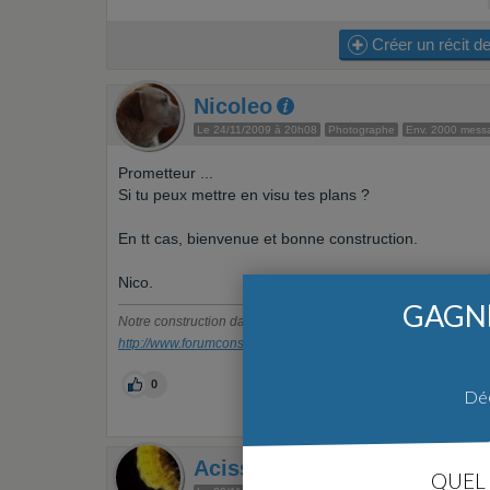
Créer un récit de
Nicoleo
Le 24/11/2009 à 20h08
Photographe
Env. 2000 mess
Prometteur ...
Si tu peux mettre en visu tes plans ?
En tt cas, bienvenue et bonne construction.
Nico.
GAGNE
Notre construction dans le Nord
http://www.forumconstruire.com/recits/recit-4256.php
0
Déc
Acissej
QUEL 