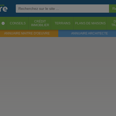
CRÉDIT
D
S
CONSEILS
TERRAINS
PLANS DE MAISONS
‹
IMMOBILIER
TR
ANNUAIRE MAITRE D'OEUVRE
ANNUAIRE ARCHITECTE