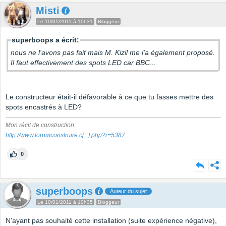
Misti
Le 10/01/2011 à 10h31
Bloggeur
superboops a écrit:
nous ne l'avons pas fait mais M. Kizil me l'a également proposé.
Il faut effectivement des spots LED car BBC...
Le constructeur était-il défavorable à ce que tu fasses mettre des
spots encastrés à LED?
Mon récit de construction:
http://www.forumconstruire.c
[...]
.php?r=5387
0
superboops
Auteur du sujet
Le 10/01/2011 à 10h35
Bloggeur
N'ayant pas souhaité cette installation (suite expérience négative),