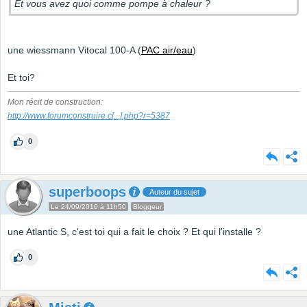
Et vous avez quoi comme pompe à chaleur ?
une wiessmann Vitocal 100-A (
PAC air/eau
)
Et toi?
Mon récit de construction:
http://www.forumconstruire.c
[...]
.php?r=5387
0
superboops
Auteur du sujet
Le 24/09/2010 à 11h50
Bloggeur
une Atlantic S, c'est toi qui a fait le choix ? Et qui l'installe ?
0