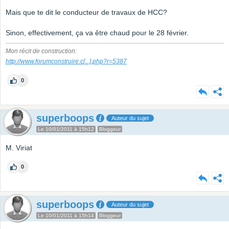
Mais que te dit le conducteur de travaux de HCC?
Sinon, effectivement, ça va être chaud pour le 28 février.
Mon récit de construction:
http://www.forumconstruire.c
[...]
.php?r=5387
0
superboops
Auteur du sujet
Le 10/01/2011 à 15h12
Bloggeur
M. Viriat
0
superboops
Auteur du sujet
Le 10/01/2011 à 15h14
Bloggeur