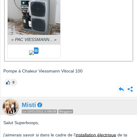
«
PAC VIESSMANN...
»
Pompe à Chaleur Viessmann Vitocal 100
0
Misti
Le 10/01/2011 à 09h38
Bloggeur
Salut Superboops,
j'aimerais savoir si dans le cadre de l'
installation électrique
de ta