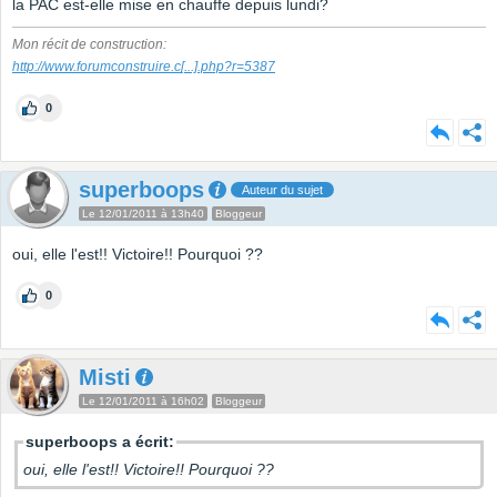
la PAC est-elle mise en chauffe depuis lundi?
Mon récit de construction:
http://www.forumconstruire.c
[...]
.php?r=5387
0
superboops
Auteur du sujet
Le 12/01/2011 à 13h40
Bloggeur
oui, elle l'est!! Victoire!! Pourquoi ??
0
Misti
Le 12/01/2011 à 16h02
Bloggeur
superboops a écrit:
oui, elle l'est!! Victoire!! Pourquoi ??