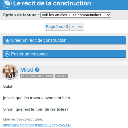
Le récit de la construction :
Option de lecture :
Page 1 sur 3
>
>>
Créer un récit de construction
Poster un message
Misti
Le 21/09/2010 à 11h55
Bloggeur
Salut,
je vois que les travaux avancent bien.
Sinon, quel est le nom de tes tuiles?
Mon récit de construction:
http://www.forumconstruire.c
[...]
.php?r=5387