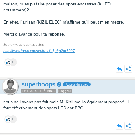
maison, tu as pu faire poser des spots encastrés (à LED
notamment)?
En effet, l'artisan (KIZIL ELEC) m'affirme qu'il peut m'en mettre.
Merci d'avance pour ta réponse.
Mon récit de construction:
http://www.forumconstruire.c
[...]
.php?r=5387
0
superboops
Auteur du sujet
Le 10/01/2011 à 10h22
Bloggeur
nous ne l'avons pas fait mais M. Kizil me l'a également proposé. Il
faut effectivement des spots LED car BBC...
0