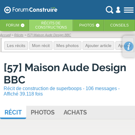
RÉCITS
DE
FORUM
PHOTOS
CONSEILS
‹
‹
CONSTRUCTIONS
Accueil
Récits
[57] Maison Aude Design BBC
Les récits
Mon récit
Mes photos
Ajouter article
Ajouter 
[57] Maison Aude Design
BBC
Récit de construction de superboops - 106 messages -
Affiché 39.118 fois
RÉCIT
PHOTOS
ACHATS