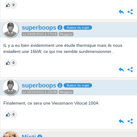
0
superboops
Auteur du sujet
Le 24/09/2010 à 17h19
Bloggeur
IL y a eu bien évidemment une étude thermique mais ils nous
installent une 16kW, ce qui me semble surdimensionner...
0
superboops
Auteur du sujet
Le 06/10/2010 à 15h38
Bloggeur
Finalement, ce sera une Viessmann Vitocal 100A
0