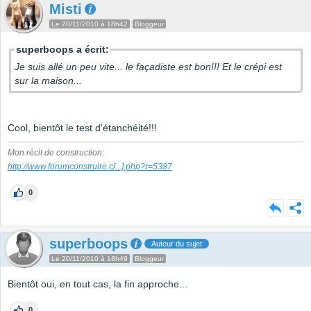
Misti
Le 20/11/2010 à 18h42
Bloggeur
superboops a écrit:
Je suis allé un peu vite... le façadiste est bon!!! Et le crépi est
sur la maison...
Cool, bientôt le test d'étanchéité!!!
Mon récit de construction:
http://www.forumconstruire.c
[...]
.php?r=5387
0
superboops
Auteur du sujet
Le 20/11/2010 à 18h49
Bloggeur
Bientôt oui, en tout cas, la fin approche...
0