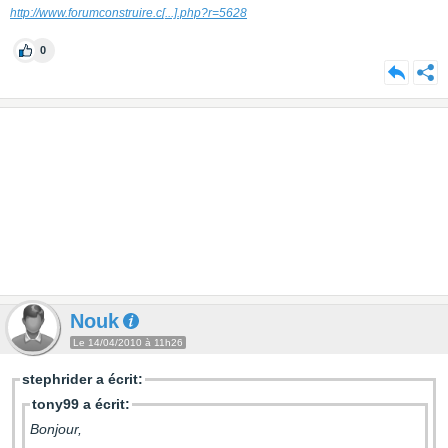
http://www.forumconstruire.c
[...]
.php?r=5628
0
Nouk
Le 14/04/2010 à 11h26
stephrider a écrit:
tony99 a écrit:
Bonjour,