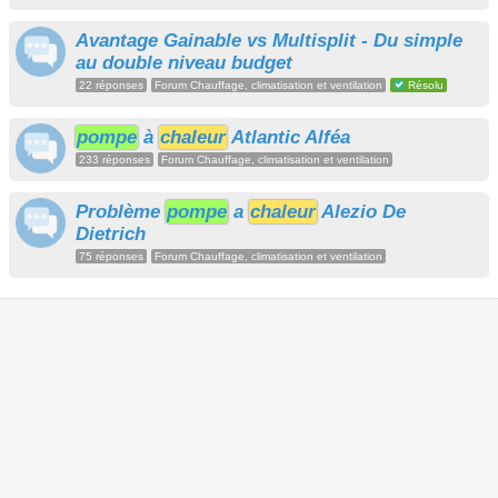
Avantage Gainable vs Multisplit - Du simple
au double niveau budget
22 réponses
Forum Chauffage, climatisation et ventilation
Résolu
pompe
à
chaleur
Atlantic Alféa
233 réponses
Forum Chauffage, climatisation et ventilation
Problème
pompe
a
chaleur
Alezio De
Dietrich
75 réponses
Forum Chauffage, climatisation et ventilation