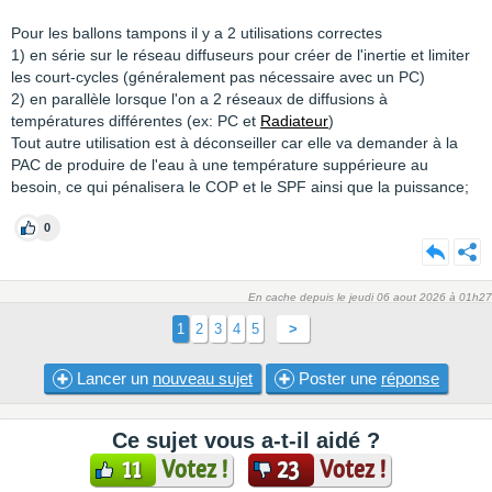
Pour les ballons tampons il y a 2 utilisations correctes
1) en série sur le réseau diffuseurs pour créer de l'inertie et limiter
les court-cycles (généralement pas nécessaire avec un PC)
2) en parallèle lorsque l'on a 2 réseaux de diffusions à
températures différentes (ex: PC et
Radiateur
)
Tout autre utilisation est à déconseiller car elle va demander à la
PAC de produire de l'eau à une température suppérieure au
besoin, ce qui pénalisera le COP et le SPF ainsi que la puissance;
0
En cache depuis le jeudi 06 aout 2026 à 01h27
1
2
3
4
5
>
Lancer un
nouveau sujet
Poster une
réponse
Ce sujet vous a-t-il aidé ?
Votez !
Votez !
11
23