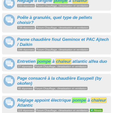
Réglage d'origine
pompe
a
chaleur
233 réponses
Forum Chauffage, climatisation et ventilation
Poêle à granulés, quel type de pellets
choisir?
738 réponses
Forum Chauffage, climatisation et ventilation
Panne chaudière fioul Geminox et PAC Ajtech
/ Daikin
199 réponses
Forum Chauffage, climatisation et ventilation
Entretien
pompe
à
chaleur
atlantic alfea duo
27 réponses
Forum Chauffage, climatisation et ventilation
Page consacré à la chaudière Easypell (by
okofen)
46 réponses
Forum Chauffage, climatisation et ventilation
Réglage appoint électrique
pompe
à
chaleur
Atlantic
116 réponses
Forum Chauffage, climatisation et ventilation
Résolu