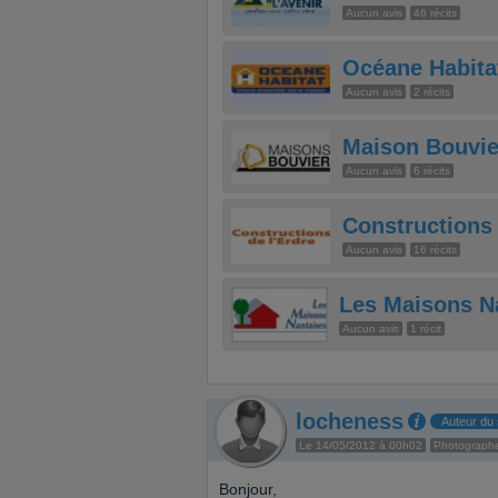
Aucun avis
46 récits
Océane Habita
Aucun avis
2 récits
Maison Bouvie
Aucun avis
6 récits
Constructions 
Aucun avis
16 récits
Les Maisons N
Aucun avis
1 récit
locheness
Auteur du 
Le 14/05/2012 à 00h02
Photograph
Bonjour,