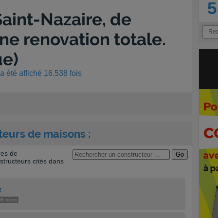
5
aint-Nazaire, de
ne renovation totale.
ue)
 été affiché 16.538 fois
teurs de maisons :
res de
tructeurs cités dans
e
6 récits