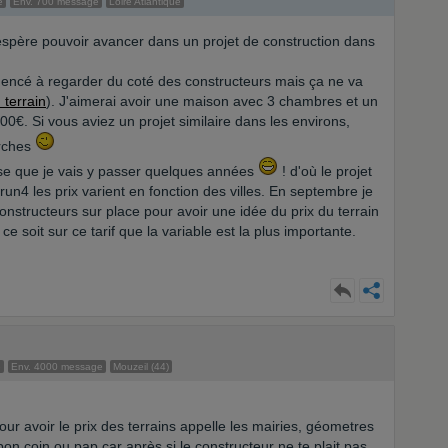
e
Env. 700 message
Loire Atlantique
spère pouvoir avancer dans un projet de construction dans
mmencé à regarder du coté des constructeurs mais ça ne va
 terrain
). J'aimerai avoir une maison avec 3 chambres et un
0€. Si vous aviez un projet similaire dans les environs,
erches
nse que je vais y passer quelques années
! d'où le projet
un4 les prix varient en fonction des villes. En septembre je
structeurs sur place pour avoir une idée du prix du terrain
e soit sur ce tarif que la variable est la plus importante.
e
Env. 4000 message
Mouzeil (44)
our avoir le prix des terrains appelle les mairies, géometres
on coin ou pap car après si le constructeur ne te plait pas