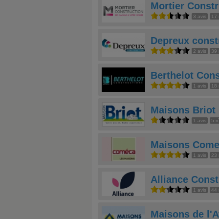
Mortier Constr
3 avis
17 
Depreux const
2 avis
39 
Berthelot Cons
1 avis
18 
Maisons Briot
1 avis
5 r
Maisons Come
1 avis
23 
Alliance Const
1 avis
44 
Maisons de l'A