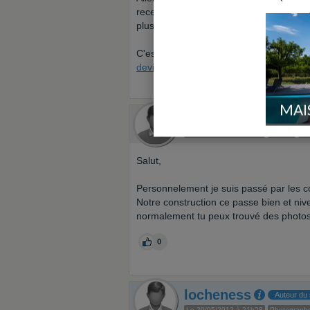
recevrez jusqu'à 3 devis comparatifs d
plus après les constructeurs, c'est eux
C'est ici :
https://www.forumconstruire.c
devis_constructeur_de_maisons.php
MAI
Gizmo77
Le 18/05/2012 à 08h30
Aviseur
En
Salut,
Personnelement je suis passé par les co
Notre construction ce passe bien et nivea
normalement tu peux trouvé des photos
0
locheness
Auteur du 
Le 20/05/2012 à 21h28
Photograph