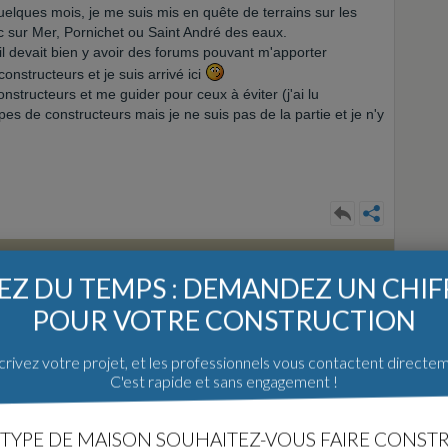
lques mois, je me suis mis en quête de terrains sur les
 sur Mer, Pornichet ou Saint André des eaux.
u'il devait bien y avoir des forums pouvant m'apporter
onstructeurs et je suis arrivé ici
structeurs et me guider pour ceux à éviter (j'ai lu
s de constructeurs mais je ne suis pas de la partie et je n'y
leure réponse
Z DU TEMPS : DEMANDEZ UN CHI
POUR VOTRE CONSTRUCTION
rivez votre projet, et les professionnels vous contactent directe
C'est rapide et sans engagement !
truction d'une maison...
TYPE DE MAISON SOUHAITEZ-VOUS FAIRE CONSTR
 de maisons du site, remplissez le formulaire et vous