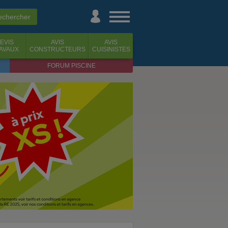
EVIS
AVIS
AVIS
AVAUX
CONSTRUCTEURS
CUISINISTES
FORUM PISCINE