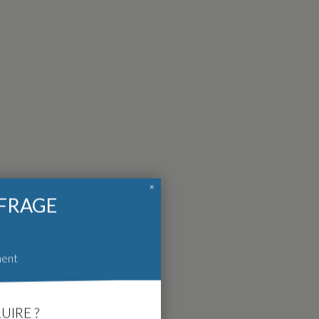
×
FFRAGE
ment
UIRE ?