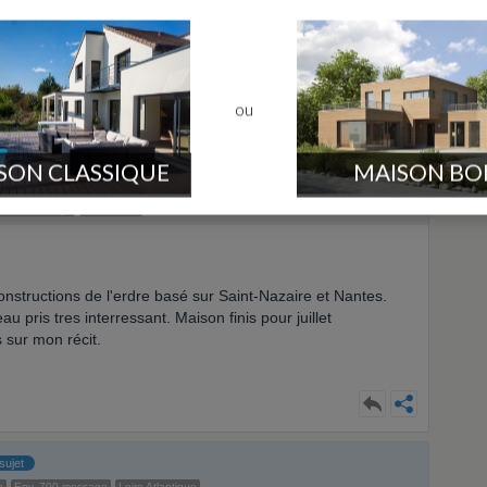
e constructeurs de votre région. Comme ça vous ne courrez
 qui viennent à vous
om/construire/devis-0-4-
ou
SON CLASSIQUE
MAISON BO
v. 30 message
Plessé (44)
nstructions de l'erdre basé sur Saint-Nazaire et Nantes.
u pris tres interressant. Maison finis pour juillet
 sur mon récit.
sujet
e
Env. 700 message
Loire Atlantique