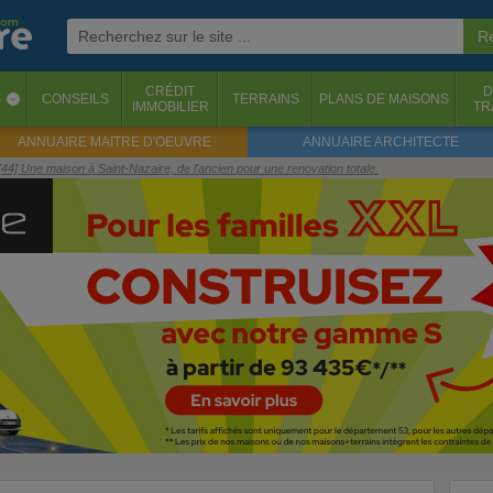
CRÉDIT
D
S
CONSEILS
TERRAINS
PLANS DE MAISONS
‹
IMMOBILIER
TR
ANNUAIRE MAITRE D'OEUVRE
ANNUAIRE ARCHITECTE
[44] Une maison à Saint-Nazaire, de l'ancien pour une renovation totale.