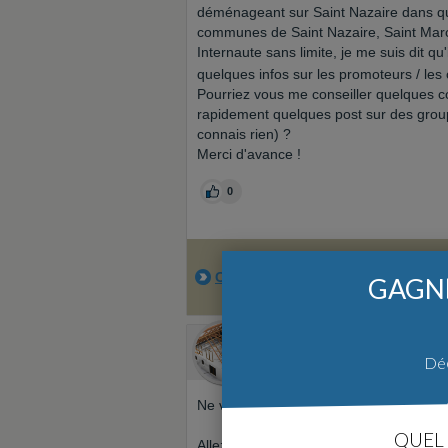
déménageant sur Saint Nazaire dans que
communes de Saint Nazaire, Saint Marc
Internaute sans limite, je me suis dit q
quelques infos sur les promoteurs / les c
Pourriez vous me conseiller quelques con
rapidement quelques post sur des groupe
connais rien) ?
Merci d'avance !
0
Cliquez ici pour accéder à la meil
GAGNE
Auto promo
Déc
Par ForumConstruire.com
Ne vous prenez pas la tête pour la cons
QUEL 
Allez dans la section devis constructeur