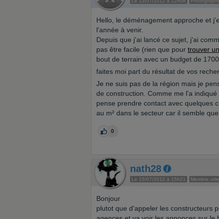
Le 13/07/2012 à 12h08
Photograph
Hello, le déménagement approche et j'e
l'année à venir.
Depuis que j'ai lancé ce sujet, j'ai co
pas être facile (rien que pour
trouver un
bout de terrain avec un budget de 17000
faites moi part du résultat de vos rech
Je ne suis pas de la région mais je pe
de construction. Comme me l'a indiqué r
pense prendre contact avec quelques con
au m² dans le secteur car il semble que c
0
nath28
Le 15/07/2012 à 15h21
Membre util
Bonjour
plutot que d'appeler les constructeurs p
agences et va voir les annonces sur le b