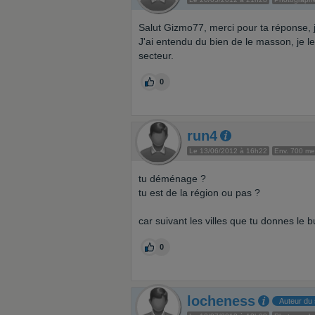
Salut Gizmo77, merci pour ta réponse, je
J'ai entendu du bien de le masson, je les
secteur.
0
run4
Le 13/06/2012 à 16h22
Env. 700 m
tu déménage ?
tu est de la région ou pas ?
car suivant les villes que tu donnes le 
0
locheness
Auteur du 