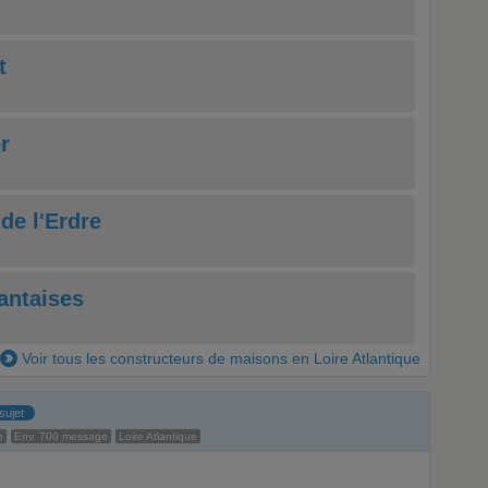
t
r
de l'Erdre
antaises
Voir tous les constructeurs de maisons en Loire Atlantique
sujet
e
Env. 700 message
Loire Atlantique