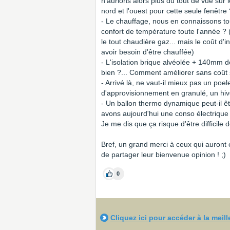
n'aurions alors plus du tout de vue sur le
nord et l'ouest pour cette seule fenêtre 
- Le chauffage, nous en connaissons tou
confort de température toute l'année ?
le tout chaudière gaz... mais le coût d
avoir besoin d'être chauffée)
- L'isolation brique alvéolée + 140mm d
bien ?... Comment améliorer sans coût 
- Arrivé là, ne vaut-il mieux pas un poel
d'approvisionnement en granulé, un hive
- Un ballon thermo dynamique peut-il 
avons aujourd'hui une conso électriqu
Je me dis que ça risque d'être difficile 
Bref, un grand merci à ceux qui auront eu
de partager leur bienvenue opinion ! ;)
0
Cliquez ici pour accéder à la meil