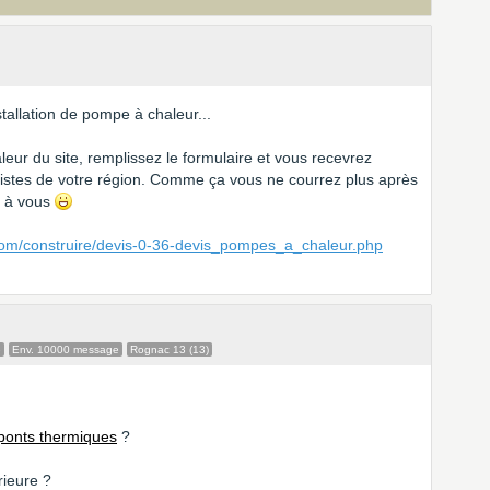
tallation de pompe à chaleur...
leur du site, remplissez le formulaire et vous recevrez
gistes de votre région. Comme ça vous ne courrez plus après
t à vous
com/construire/devis-0-36-devis_pompes_a_chaleur.php
e
Env. 10000 message
Rognac 13 (13)
ponts thermiques
?
rieure ?