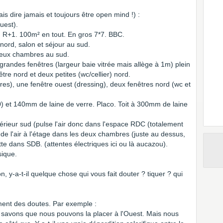
mais dire jamais et toujours être open mind !) :
uest).
 R+1. 100m² en tout. En gros 7*7. BBC.
 nord, salon et séjour au sud.
deux chambres au sud.
 grandes fenêtres (largeur baie vitrée mais allège à 1m) plein
être nord et deux petites (wc/cellier) nord.
es), une fenêtre ouest (dressing), deux fenêtres nord (wc et
 et 140mm de laine de verre. Placo. Toit à 300mm de laine
érieur sud (pulse l'air donc dans l'espace RDC (totalement
 de l'air à l'étage dans les deux chambres (juste au dessus,
e dans SDB. (attentes électriques ici ou là aucazou).
sique.
on, y-a-t-il quelque chose qui vous fait douter ? tiquer ? qui
ent des doutes. Par exemple :
s savons que nous pouvons la placer à l'Ouest. Mais nous