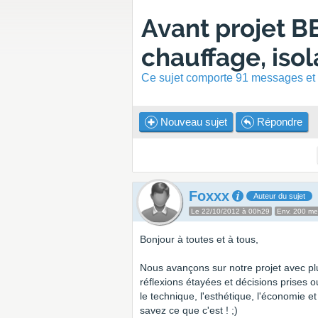
Avant projet BBC
chauffage, isola
Ce sujet comporte 91 messages et a
Nouveau sujet
Répondre
Foxxx
Auteur du sujet
Le 22/10/2012 à 00h29
Env. 200 m
Bonjour à toutes et à tous,
Nous avançons sur notre projet avec plu
réflexions étayées et décisions prises ou 
le technique, l'esthétique, l'économie e
savez ce que c'est ! ;)