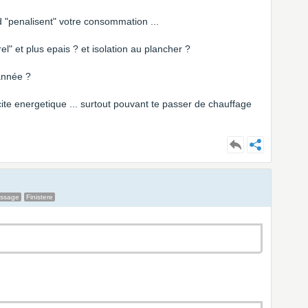
d "penalisent" votre consommation ...
el" et plus epais ? et isolation au plancher ?
'année ?
cite energetique ... surtout pouvant te passer de chauffage
essage
Finistere