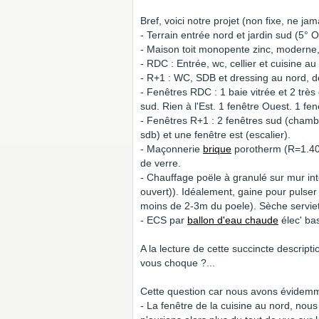
Bref, voici notre projet (non fixe, ne ja
- Terrain entrée nord et jardin sud (5° O
- Maison toit monopente zinc, moderne,
- RDC : Entrée, wc, cellier et cuisine au
- R+1 : WC, SDB et dressing au nord, 
- Fenêtres RDC : 1 baie vitrée et 2 très
sud. Rien à l'Est. 1 fenêtre Ouest. 1 fen
- Fenêtres R+1 : 2 fenêtres sud (chambr
sdb) et une fenêtre est (escalier).
- Maçonnerie
brique
porotherm (R=1.40)
de verre.
- Chauffage poële à granulé sur mur int
ouvert)). Idéalement, gaine pour pulser
moins de 2-3m du poele). Sèche serviett
- ECS par
ballon d'eau chaude
élec' ba
A la lecture de cette succincte descripti
vous choque ?...
Cette question car nous avons évidemm
- La fenêtre de la cuisine au nord, nou