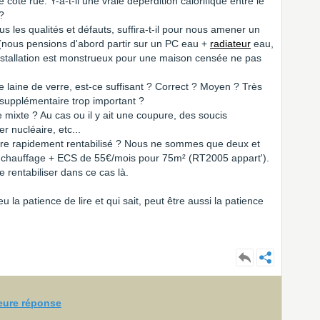
 côté rue. Y-a-t-il une vraie déperdition calorifique entre le
?
s les qualités et défauts, suffira-t-il pour nous amener un
 (nous pensions d'abord partir sur un PC eau +
radiateur
eau,
'installation est monstrueux pour une maison censée ne pas
e laine de verre, est-ce suffisant ? Correct ? Moyen ? Très
supplémentaire trop important ?
e mixte ? Au cas ou il y ait une coupure, des soucis
r nucléaire, etc...
être rapidement rentabilisé ? Nous ne sommes que deux et
e chauffage + ECS de 55€/mois pour 75m² (RT2005 appart').
de rentabiliser dans ce cas là.
 la patience de lire et qui sait, peut être aussi la patience
leure réponse