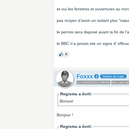
et oui les fenetres et ouvertures au nor
pas moyen d'avoir un isolant plus "natur
le permis sera deposé avant la fin de l
le BBC n'a jamais ete un signe d' effica
0
Foxxx
Auteur du sujet
Le 22/10/2012 à 09h48
Env. 200 m
Regismu a écrit:
Bonsoir
Bonjour !
Regismu a écrit: