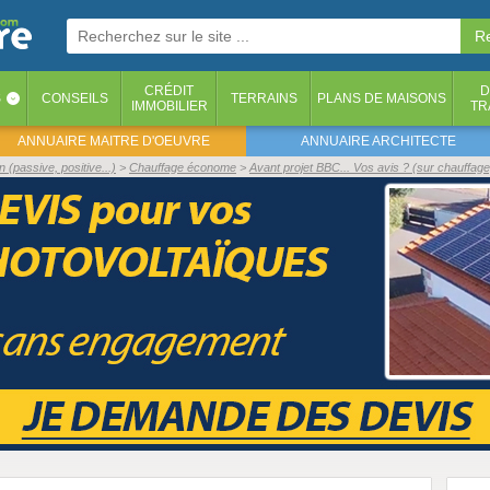
CRÉDIT
D
S
CONSEILS
TERRAINS
PLANS DE MAISONS
‹
IMMOBILIER
TR
ANNUAIRE MAITRE D'OEUVRE
ANNUAIRE ARCHITECTE
(passive, positive...)
Chauffage économe
Avant projet BBC... Vos avis ? (sur chauffage, 