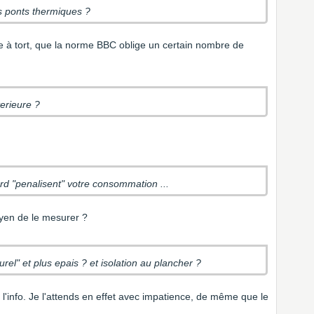
s ponts thermiques ?
re à tort, que la norme BBC oblige un certain nombre de
terieure ?
et oui les fenetres et ouvertures au nord "penalisent" votre consommation ...
oyen de le mesurer ?
rel" et plus epais ? et isolation au plancher ?
e l'info. Je l'attends en effet avec impatience, de même que le