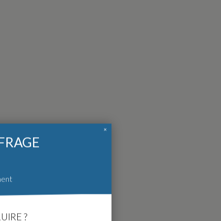
×
FFRAGE
ment
UIRE ?