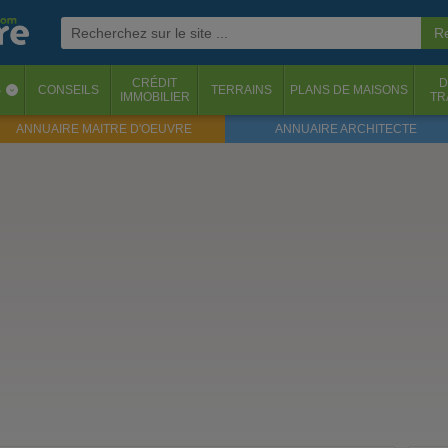
CRÉDIT
D
S
CONSEILS
TERRAINS
PLANS DE MAISONS
‹
IMMOBILIER
TR
ANNUAIRE MAITRE D'OEUVRE
ANNUAIRE ARCHITECTE