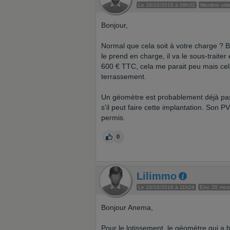
Le 18/10/2016 à 09h32
Membre util
Bonjour,
Normal que cela soit à votre charge ? Ba
le prend en charge, il va le sous-traite
600 € TTC, cela me parait peu mais ce
terrassement.
Un géomètre est probablement déjà pass
s'il peut faire cette implantation. Son
permis.
0
Lilimmo
Le 18/10/2016 à 11h24
Env. 20 mes
Bonjour Anema,
Pour le lotissement, le géomètre qui a b