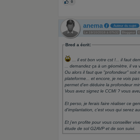
0
anema
Auteur du sujet
Le 19/10/2016 à 07h32
Bloggeur
E
Bred a écrit:
... il est bon votre cst !... il faut
... demandez ça à un géomètre, il va v
Ou alors il faut que "profondeur" soit m
plateforme... et encore, je ne vois pas
permet d'en déduire la profondeur mi
Vous avez signez le CCMI ? vous avez 
Et perso, je ferais faire réaliser ce ge
d'implantation, c'est vous qui serez au
Et j'en profite pour vous conseiller vi
étude de sol G2AVP et de son suivi.