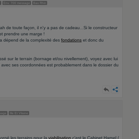
e
Env. 700 message
Bas Rhin
h de toute façon, il n'y a pas de cadeau...Si le constructeur
r et prendre une marge !
la dépend de la complexité des
fondations
et donc du
é sur le terrain (bornage et/ou nivellement), voyez avec lui
 PV avec ses coordonnées est probablement dans le dossier du
sage
Ille Et Vilaine
orné les terrains pour la
viabilisation
c'est le Cabinet Hamel (