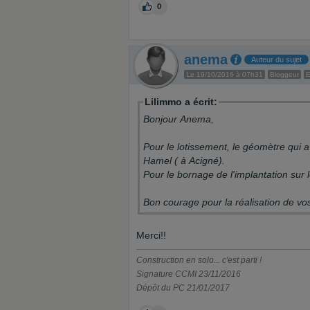
0
anema
Auteur du sujet
Le 19/10/2016 à 07h31
Bloggeur
E
Lilimmo a écrit:
Bonjour Anema,
Pour le lotissement, le géomètre qui a 
Hamel ( à Acigné).
Pour le bornage de l'implantation sur l
Bon courage pour la réalisation de vo
Merci!!
Construction en solo... c'est parti !
Signature CCMI 23/11/2016
Dépôt du PC 21/01/2017