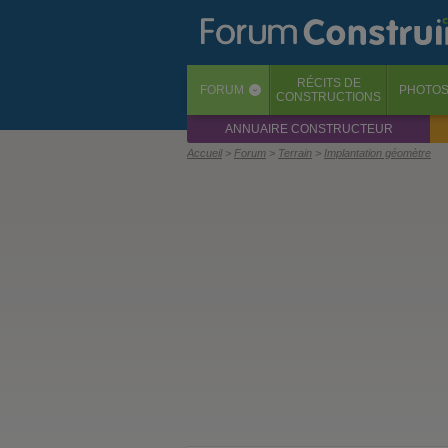
RÉCITS
DE
FORUM
PHOTO
‹
CONSTRUCTIONS
ANNUAIRE CONSTRUCTEUR
Accueil
Forum
Terrain
Implantation géomètre