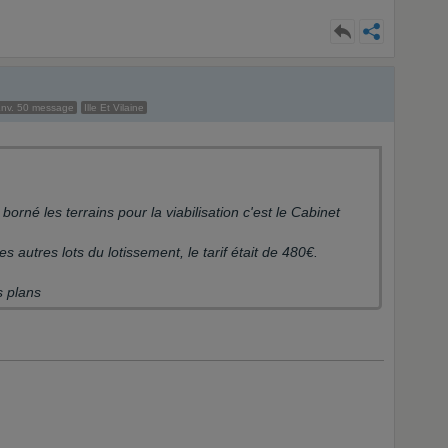
nv. 50 message
Ille Et Vilaine
borné les terrains pour la viabilisation c'est le Cabinet
es autres lots du lotissement, le tarif était de 480€.
s plans