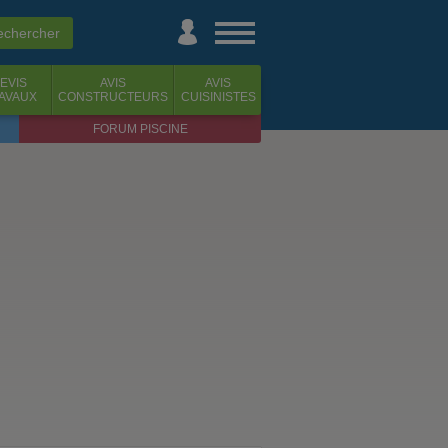
EVIS
AVIS
AVIS
AVAUX
CONSTRUCTEURS
CUISINISTES
FORUM PISCINE