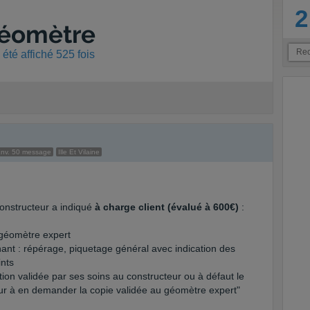
2
géomètre
été affiché 525 fois
nv. 50 message
Ille Et Vilaine
 constructeur a indiqué
à charge client (évalué à 600€)
:
 géomètre expert
ant : répérage, piquetage général avec indication des
ints
tion validée par ses soins au constructeur ou à défaut le
eur à en demander la copie validée au géomètre expert"