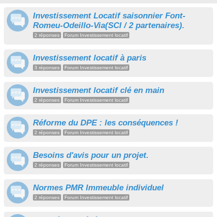
Investissement Locatif saisonnier Font-
Romeu-Odeillo-Via(SCI / 2 partenaires).
2 réponses
Forum Investissement locatif
Investissement locatif à paris
3 réponses
Forum Investissement locatif
Investissement locatif clé en main
2 réponses
Forum Investissement locatif
Réforme du DPE : les conséquences !
2 réponses
Forum Investissement locatif
Besoins d'avis pour un projet.
2 réponses
Forum Investissement locatif
Normes PMR Immeuble individuel
2 réponses
Forum Investissement locatif