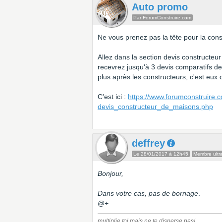
Auto promo
Par ForumConstruire.com
Ne vous prenez pas la tête pour la cons
Allez dans la section devis constructeur
recevrez jusqu'à 3 devis comparatifs d
plus après les constructeurs, c'est eux
C'est ici :
https://www.forumconstruire.c
devis_constructeur_de_maisons.php
deffrey
Le 28/01/2017 à 12h45
Membre ultra
Bonjour,
Dans votre cas, pas de bornage
.
@+
multiplie toi mais ne te disperse pas!