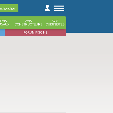
EVIS
AVIS
AVIS
AVAUX
CONSTRUCTEURS
CUISINISTES
FORUM PISCINE