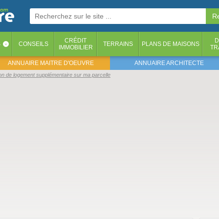
CRÉDIT
D
S
CONSEILS
TERRAINS
PLANS DE MAISONS
‹
IMMOBILIER
TR
ANNUAIRE MAITRE D'OEUVRE
ANNUAIRE ARCHITECTE
on de logement supplémentaire sur ma parcelle