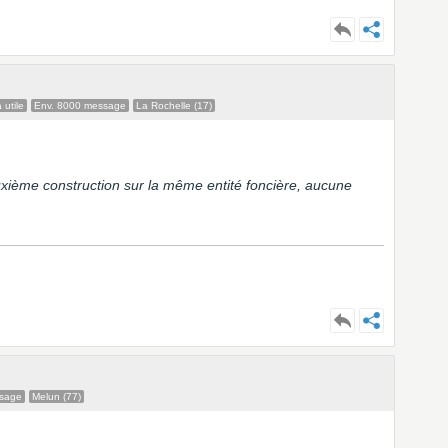
 utile
Env. 8000 message
La Rochelle (17)
uxième construction sur la même entité foncière, aucune
ssage
Melun (77)