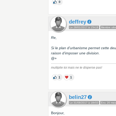
0
deffrey
Le 28/01/2017 à 15h18
Membre ultra
Re,
Si le plan d'urbanisme permet cette de
raison d'imposer une division
.
@+
multiplie toi mais ne te disperse pas!
1
1
belin27
Le 31/08/2017 à 18h53
Env. 20 me
Bonjour,