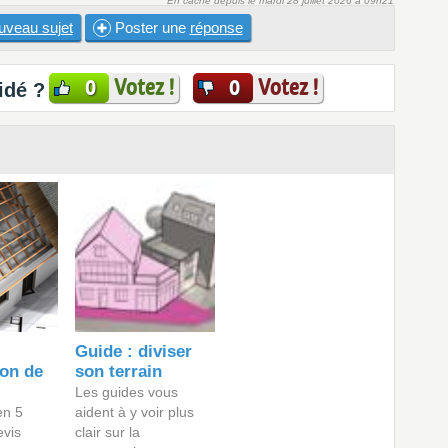
En cache depuis le mardi 28 juillet 2026 à 09h21
uveau sujet
Poster une
réponse
Votez !
Votez !
0
0
idé ?
Guide : diviser
ion de
son terrain
Les guides vous
en 5
aident à y voir plus
evis
clair sur la