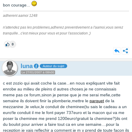
bon courage...
adherent aamoi 1248
n'attendez pas les problemes,adherez preventivement a l'aamoi,vous serez
tranquille...c'est mieux pour vous et pour l'association ;)
0
luna
Auteur du sujet
Le 27/01/2007 à 08h00
c est zozio qui avait coche la case...en nous expliquant vite fait
enrobe au milieu de pleins d autres choses.je ne connaissais
meme pas ce forum,sinon je pense que je me serai mefie,cette
semaine ils doivent finir la plomberie,mettre le
parquet
de la
mezzanine ,le velux,le conduit de cheminee(tu sais le cadeau a un
euro!le conduit il me le font payer 737euro et la macon qui va me
poser la cheminee me prend 1200euro!gratuit la cheminee?)ils ont
du boulot pour arriver a faire tout ca en une semaine....pour la
reception je vais reflechir a comment je m y prend de toute facon ils