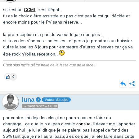
si c'est un
CCMI
, c'est illégal..
tu as le choix d'être assistée ou pas c'est pas le cst qui décide et
encore moins pour le PV sans réserve...
la pré reception n'a pas de valeur légale non plus...
si tu as des réserves.. notes les.. et perso je prendrais un huissier
qui te laisse les 8 jours pour emmettre d'autres réserves car ça va
être rock'n'roll ta reception..
C’est plus facile d'être belle de la fesse que de la face !
0
luna
Auteur du sujet
Le 26/01/2007 à 19h18
par contre j ai deja les cles,il ne pourra pas me faire du
chantage...ce que je n ai pas c est le
consuel
il devait me l apporter
aujourd hui ,je lui ai dit que je ne paierai pas l appel de fond des
95% tant que je ne l aurai pas,qu es ce que j ai ete faire dans cette