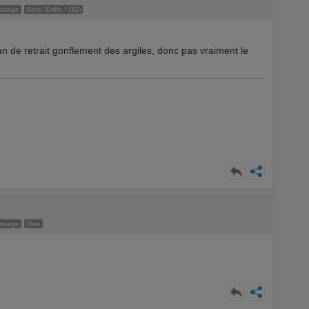
essage
Gers, Enfin ! (32)
lan de retrait gonflement des argiles, donc pas vraiment le
essage
Oise