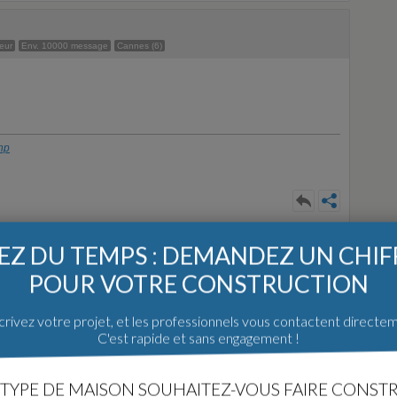
eur
Env. 10000 message
Cannes (6)
php
Z DU TEMPS : DEMANDEZ UN CHI
 utile
Env. 20000 message
La Verdière (83)
POUR VOTRE CONSTRUCTION
rivez votre projet, et les professionnels vous contactent directe
C'est rapide et sans engagement !
 la face !
TYPE DE MAISON SOUHAITEZ-VOUS FAIRE CONSTR