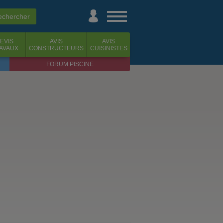
EVIS
AVIS
AVIS
AVAUX
CONSTRUCTEURS
CUISINISTES
FORUM PISCINE