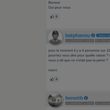
Bonsoir
Oui pour nous
0
batphanou
Auteur du
Le 23/04/2007 à 02h28
Env. 900 m
pour le moment il y a 4 personne sur 10 
pourriez vous dire pour quelle raison ? 
vous a dit que ce n'etait pas la peine ?
merci.
0
benoitb
Le 23/04/2007 à 10h34
Env. 700 m