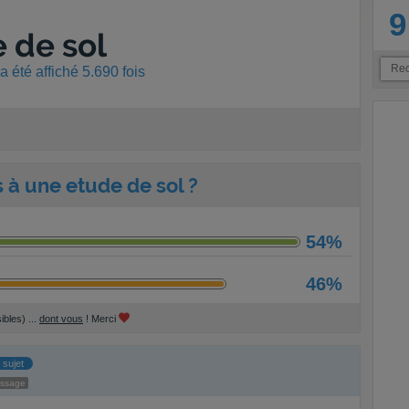
9
 de sol
 été affiché 5.690 fois
 à une etude de sol ?
54%
46%
ibles) ...
dont vous
! Merci
 sujet
essage