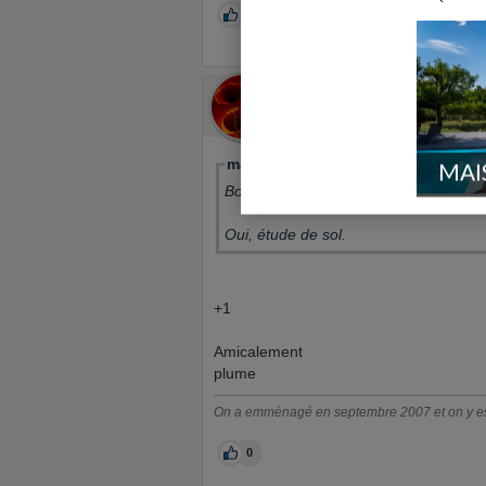
0
plume
Le 22/04/2007 à 18h38
Super phot
mafioso-and-co a écrit:
MAI
Bonjour,
Oui, étude de sol.
+1
Amicalement
plume
On a emménagé en septembre 2007 et on y es
0