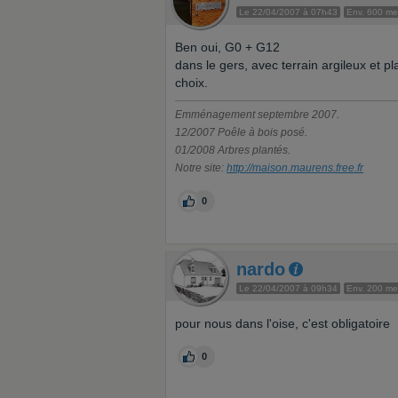
Le 22/04/2007 à 07h43
Env. 600 m
Ben oui, G0 + G12
dans le gers, avec terrain argileux et p
choix.
Emménagement septembre 2007.
12/2007 Poêle à bois posé.
01/2008 Arbres plantés.
Notre site:
http://maison.maurens.free.fr
0
nardo
Le 22/04/2007 à 09h34
Env. 200 m
pour nous dans l'oise, c'est obligatoire
0