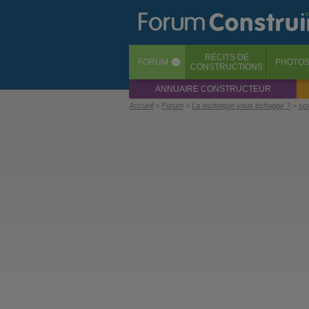
RÉCITS
DE
FORUM
PHOTO
‹
CONSTRUCTIONS
ANNUAIRE CONSTRUCTEUR
Accueil
Forum
La technique vous échappe ?
so