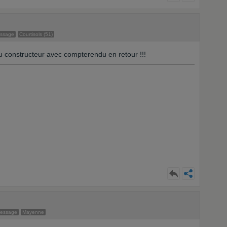
essage
Courtisols (51)
du constructeur avec compterendu en retour !!!
message
Mayenne