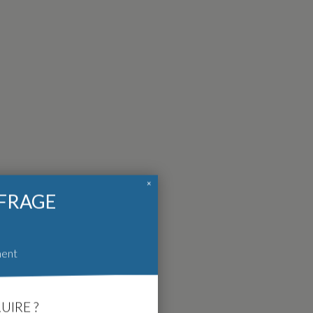
×
FFRAGE
ment
UIRE ?