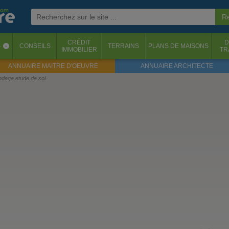
CRÉDIT
D
S
CONSEILS
TERRAINS
PLANS DE MAISONS
‹
IMMOBILIER
TR
ANNUAIRE MAITRE D'OEUVRE
ANNUAIRE ARCHITECTE
ndage etude de sol