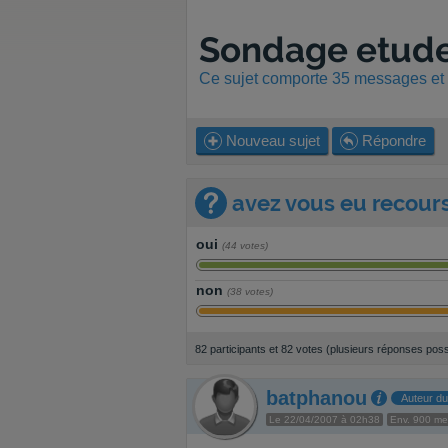
Sondage etude
Ce sujet comporte 35 messages et a
Nouveau sujet
Répondre
avez vous eu recours
oui
(44 votes)
non
(38 votes)
82 participants et 82 votes (plusieurs réponses poss
batphanou
Auteur du
Le 22/04/2007 à 02h38
Env. 900 m