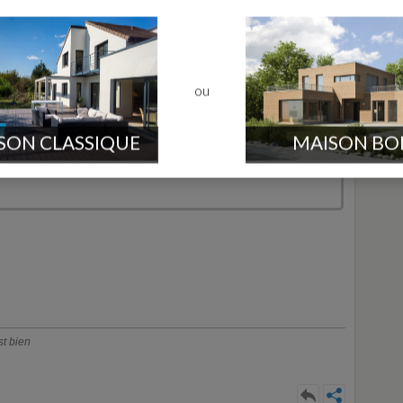
ou
ographe
Env. 1000 message
Près Du Cap Blanc Nez (62)
SON CLASSIQUE
MAISON BO
t bien