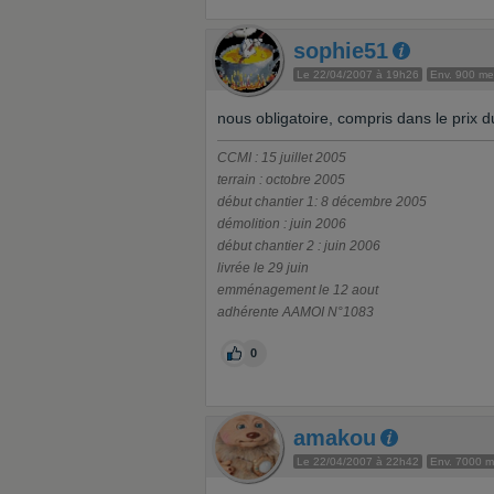
sophie51
Le 22/04/2007 à 19h26
Env. 900 m
nous obligatoire, compris dans le prix 
CCMI : 15 juillet 2005
terrain : octobre 2005
début chantier 1: 8 décembre 2005
démolition : juin 2006
début chantier 2 : juin 2006
livrée le 29 juin
emménagement le 12 aout
adhérente AAMOI N°1083
0
amakou
Le 22/04/2007 à 22h42
Env. 7000 