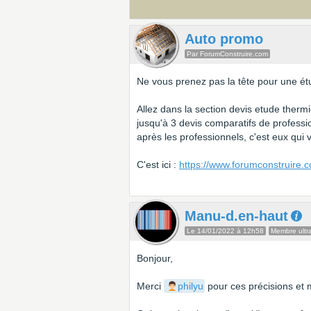
Auto promo
Par ForumConstruire.com
Ne vous prenez pas la tête pour une ét
Allez dans la section devis etude thermi
jusqu'à 3 devis comparatifs de profess
après les professionnels, c'est eux qui
C'est ici :
https://www.forumconstruire.
Manu-d.en-haut
Le 14/01/2022 à 12h58
Membre ultra
Bonjour,
Merci
philyu
pour ces précisions et 