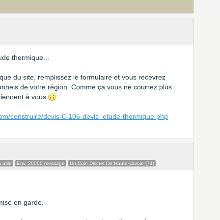
ude thermique...
que du site, remplissez le formulaire et vous recevrez
ionnels de votre région. Comme ça vous ne courrez plus
 viennent à vous
com/construire/devis-0-105-devis_etude-thermique.php
 utile
Env. 20000 message
Un Coin Discret De Haute-savoie (74)
mise en garde.