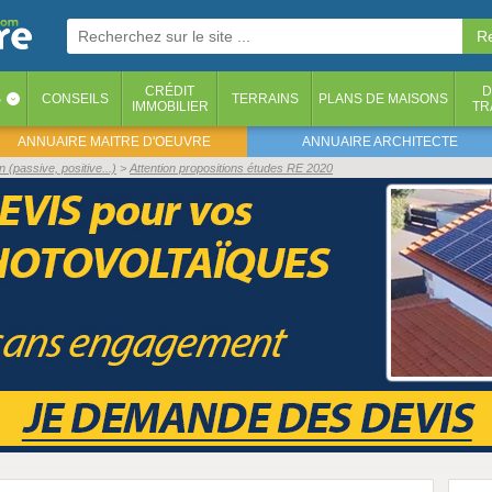
CRÉDIT
D
S
CONSEILS
TERRAINS
PLANS DE MAISONS
‹
IMMOBILIER
TR
ANNUAIRE MAITRE D'OEUVRE
ANNUAIRE ARCHITECTE
(passive, positive...)
Attention propositions études RE 2020