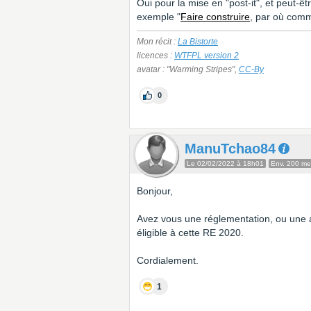
Oui pour la mise en "post-it", et peut-
exemple "
Faire construire
, par où comme
Mon récit :
La Bistorte
licences :
WTFPL version 2
avatar : "Warming Stripes",
CC-By
0
ManuTchao84
Le 02/02/2022 à 18h01
Env. 200 m
Bonjour,
Avez vous une réglementation, ou une a
éligible à cette RE 2020.
Cordialement.
1