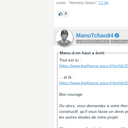
avatar : "Warming Stripes",
CC-By
0
ManuTchao84
Le 03/02/2022 à 09h41
Env. 200 m
Manu-d.en-haut a écrit:
Tout est ici :
https://www.legifrance.gouv.fr/jorf
... et là :
https://www.legifrance.gouv.fr/jorf
Bon courage.
Ou alors, vous demandez à votre ther
constructif, qu'il vous fasse un devis 
les autres études de votre projet.