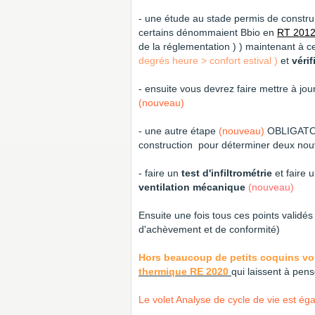
- une étude au stade permis de construi
certains dénommaient Bbio en
RT 201
de la réglementation ) ) maintenant à ce
degrés heure > confort estival )
et
véri
- ensuite vous devrez faire mettre à jou
(nouveau)
- une autre étape
(nouveau)
OBLIGAT
construction pour déterminer deux nou
- faire un
test d'infiltrométrie
et faire 
ventilation mécanique
(nouveau)
Ensuite une fois tous ces points valid
d'achèvement et de conformité)
Hors beaucoup de petits coquins vo
thermique RE 2020
qui laissent à pens
Le volet Analyse de cycle de vie est égal