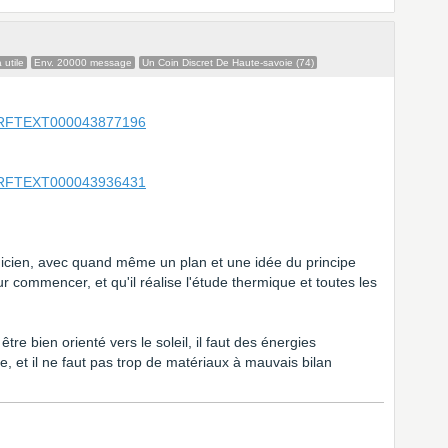
 utile
Env. 20000 message
Un Coin Discret De Haute-savoie (74)
d/JORFTEXT000043877196
d/JORFTEXT000043936431
icien, avec quand même un plan et une idée du principe
ur commencer, et qu'il réalise l'étude thermique et toutes les
 être bien orienté vers le soleil, il faut des énergies
ie, et il ne faut pas trop de matériaux à mauvais bilan