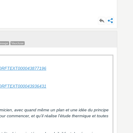
essage
Vaucluse
/id/JORFTEXT000043877196
/id/JORFTEXT000043936431
micien, avec quand même un plan et une idée du principe
pour commencer, et qu'il réalise l'étude thermique et toutes