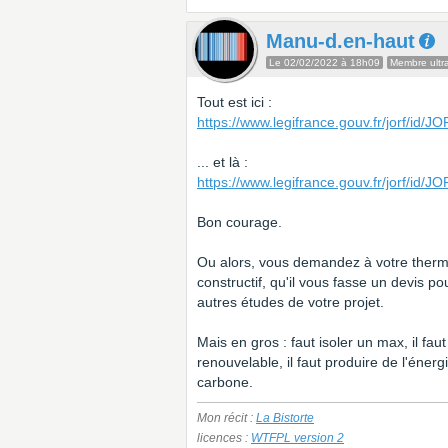
Manu-d.en-haut
Le 02/02/2022 à 18h09
Membre ultra
Tout est ici :
https://www.legifrance.gouv.fr/jorf/i
... et là :
https://www.legifrance.gouv.fr/jorf/i
Bon courage.
Ou alors, vous demandez à votre therm
constructif, qu'il vous fasse un devis po
autres études de votre projet.
Mais en gros : faut isoler un max, il faut
renouvelable, il faut produire de l'énerg
carbone.
Mon récit :
La Bistorte
licences :
WTFPL version 2