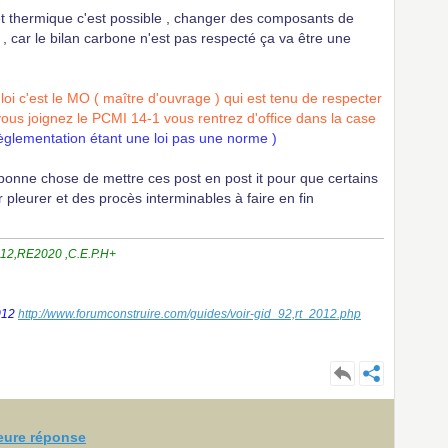
let thermique c'est possible , changer des composants de
, car le bilan carbone n'est pas respecté ça va être une
oi c'est le MO ( maître d'ouvrage ) qui est tenu de respecter
ous joignez le PCMI 14-1 vous rentrez d'office dans la case
èglementation étant une loi pas une norme )
bonne chose de mettre ces post en post it pour que certains
 pleurer et des procès interminables à faire en fin
2012,RE2020 ,C.E.P.H+
2012
http://www.forumconstruire.com/guides/voir-gid_92,rt_2012.php
leure réponse