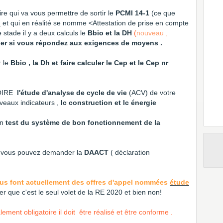
re qui va vous permettre de sortir le
PCMI 14-1
(ce que
2
et qui en réalité se nomme <Attestation de prise en compte
 stade il y a deux calculs le
Bbio et la DH
(
nouveau ,
fier si vous répondez aux exigences de moyens .
r le
Bbio , la Dh et faire calculer le Cep et le Cep nr
OIRE
l'étude d'analyse de cycle de vie
(ACV) de votre
veaux indicateurs ,
Ic construction et Ic énergie
un
test du système de bon fonctionnement de la
és vous pouvez demander la
DAACT
( déclaration
us font actuellement des offres d'appel nommées
étude
er que c'est le seul volet de la RE 2020 et bien non!
ement obligatoire il doit être réalisé et être conforme .