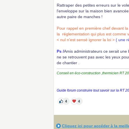
Rattraper des petites erreurs sur le vo
l'enveloppe sur la maison bien avancée 
autre paire de manches !
Pour rappel en première chef devant la l
la réglementation qui plus est comme v
< nul n'est sensé ignorer la loi >
( une r
Ps /
Amis administrateurs ce serait une 
ne se retrouvent pas avec les yeux pour
de chantier .
Conseil en éco-construction ,thermicien RT 
Guide forum construire tout savoir sur la RT 
4
4
Cliquez ici pour accéder à la meil