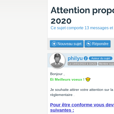
Attention prop
2020
Ce sujet comporte 13 messages et a
Nouveau sujet
Répondre
philyu
Auteur du sujet
Le 14/01/2022 à 11h21
Membre super
Bonjour ,
Et Meilleurs voeux !
Je souhaite attirer votre attention sur 
règlementaire .
Pour être conforme vous devr
suivantes :