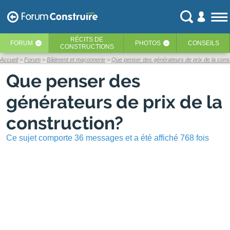
RÉCITS
DE
FORUM
PHOTOS
CONSEILS
‹
‹
CONSTRUCTIONS
Accueil
Forum
Bâtiment et maçonnerie
Que penser des générateurs de prix de la cons
Que penser des
générateurs de prix de la
construction?
Ce sujet comporte 36 messages et a été affiché 768 fois