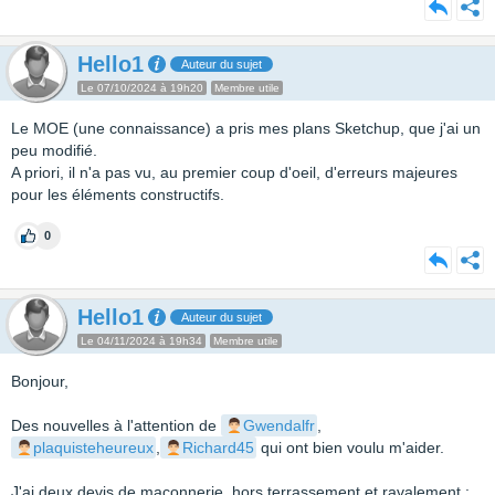
Hello1
Auteur du sujet
Le 07/10/2024 à 19h20
Membre utile
Le MOE (une connaissance) a pris mes plans Sketchup, que j'ai un
peu modifié.
A priori, il n'a pas vu, au premier coup d'oeil, d'erreurs majeures
pour les éléments constructifs.
0
Hello1
Auteur du sujet
Le 04/11/2024 à 19h34
Membre utile
Bonjour,
Des nouvelles à l'attention de
Gwendalfr
,
plaquisteheureux
,
Richard45
qui ont bien voulu m'aider.
J'ai deux devis de maçonnerie, hors terrassement et ravalement :