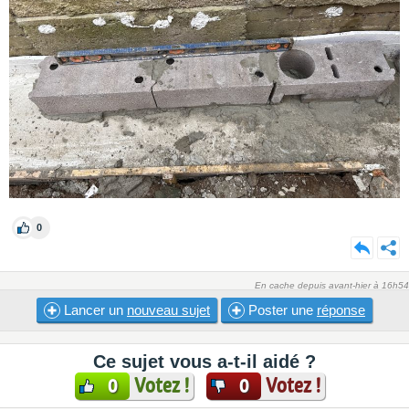
0
En cache depuis avant-hier à 16h54
Lancer un
nouveau sujet
Poster une
réponse
Ce sujet vous a-t-il aidé ?
Votez !
Votez !
0
0