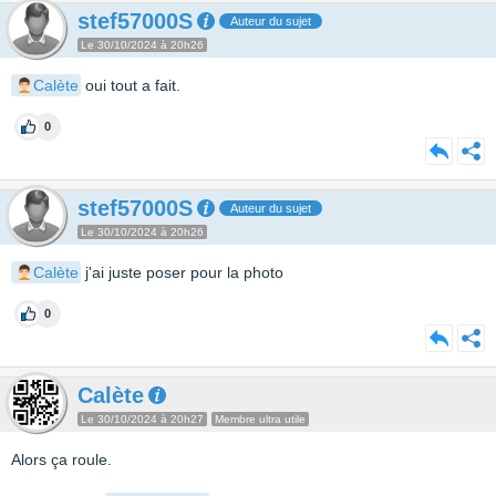
stef57000S
Auteur du sujet
Le 30/10/2024 à 20h26
Calète
oui tout a fait.
0
stef57000S
Auteur du sujet
Le 30/10/2024 à 20h26
Calète
j'ai juste poser pour la photo
0
Calète
Le 30/10/2024 à 20h27
Membre ultra utile
Alors ça roule.