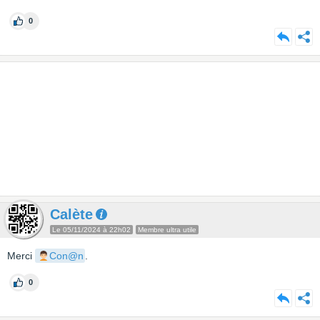
0
Calète
Le 05/11/2024 à 22h02
Membre ultra utile
Merci
Con@n
.
0