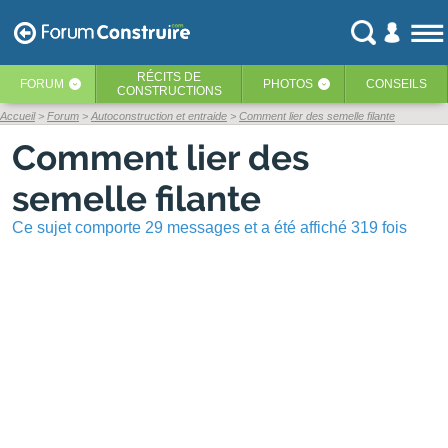
RÉCITS
DE
FORUM
PHOTOS
CONSEILS
‹
‹
CONSTRUCTIONS
Accueil
Forum
Autoconstruction et entraide
Comment lier des semelle filante
Comment lier des
semelle filante
Ce sujet comporte 29 messages et a été affiché 319 fois