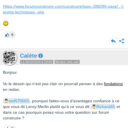
Https://www.forumconstruire.com/construire/topic-286096-pave
[...]
-
points-techniques-.php
0
Calète
Le 30/10/2024 à 15h54
Membre ultra utile
Bonjour.
Vu le dessin qui n'est pas clair on pourrait penser à des
fondations
en redan.
stef57000S
, pourquoi faites-vous d'avantages confiance à ce
que vous dit Leroy-Merlin plutôt qu'à ce vous dit
Richard45
et
dans ce cas pourquoi posez-vous votre question sur forum
construire ?