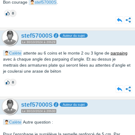
Bon courage
stef57000S
.
0
stef57000S
Auteur du sujet
Le 30/10/2024 à 20h29
Calète
attente au 6 coins et le monte 2 ou 3 ligne de
parpaing
avec à chaque angle des parpaing d'angle. Et au dessus je
mettrais des armatures plate qui seront liées au attentes d'angle et
je coulerai une arase de béton
0
stef57000S
Auteur du sujet
Le 30/10/2024 à 20h30
Calète
Autre question :
Pour l'enrobage je surrélève la semelle renforcé de 5 cm. Par