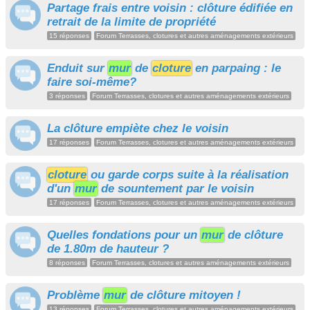
Partage frais entre voisin : clôture édifiée en
retrait de la limite de propriété
15 réponses
Forum Terrasses, clotures et autres aménagements extérieurs
Enduit sur
mur
de
cloture
en parpaing : le
faire soi-même?
3 réponses
Forum Terrasses, clotures et autres aménagements extérieurs
La clôture empiète chez le voisin
17 réponses
Forum Terrasses, clotures et autres aménagements extérieurs
cloture
ou garde corps suite à la réalisation
d'un
mur
de sountement par le voisin
17 réponses
Forum Terrasses, clotures et autres aménagements extérieurs
Quelles fondations pour un
mur
de clôture
de 1.80m de hauteur ?
8 réponses
Forum Terrasses, clotures et autres aménagements extérieurs
Problème
mur
de clôture mitoyen !
13 réponses
Forum Terrasses, clotures et autres aménagements extérieurs