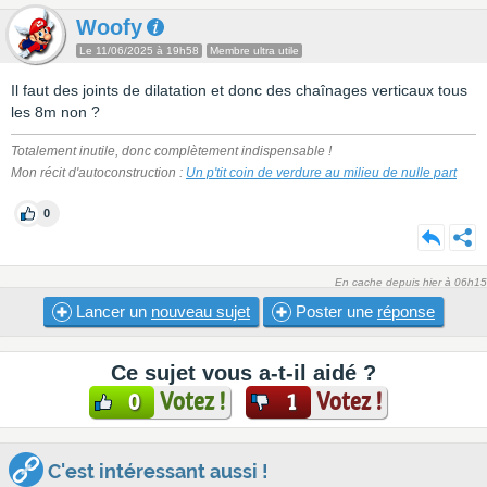
Woofy
Le 11/06/2025 à 19h58
Membre ultra utile
Il faut des joints de dilatation et donc des chaînages verticaux tous
les 8m non ?
Totalement inutile, donc complètement indispensable !
Mon récit d'autoconstruction :
Un p'tit coin de verdure au milieu de nulle part
0
En cache depuis hier à 06h15
Lancer un
nouveau sujet
Poster une
réponse
Ce sujet vous a-t-il aidé ?
Votez !
Votez !
0
1
C'est intéressant aussi !