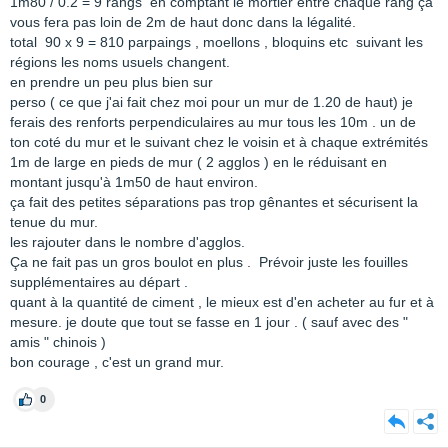
1m80 / 0.2 = 9 rangs en comptant le mortier entre chaque rang ça
vous fera pas loin de 2m de haut donc dans la légalité.
total 90 x 9 = 810 parpaings , moellons , bloquins etc suivant les
régions les noms usuels changent.
en prendre un peu plus bien sur
perso ( ce que j'ai fait chez moi pour un mur de 1.20 de haut) je
ferais des renforts perpendiculaires au mur tous les 10m . un de
ton coté du mur et le suivant chez le voisin et à chaque extrémités
1m de large en pieds de mur ( 2 agglos ) en le réduisant en
montant jusqu'à 1m50 de haut environ.
ça fait des petites séparations pas trop gênantes et sécurisent la
tenue du mur.
les rajouter dans le nombre d'agglos.
Ça ne fait pas un gros boulot en plus . Prévoir juste les fouilles
supplémentaires au départ .
quant à la quantité de ciment , le mieux est d'en acheter au fur et à
mesure. je doute que tout se fasse en 1 jour . ( sauf avec des "
amis " chinois )
bon courage , c'est un grand mur.
0