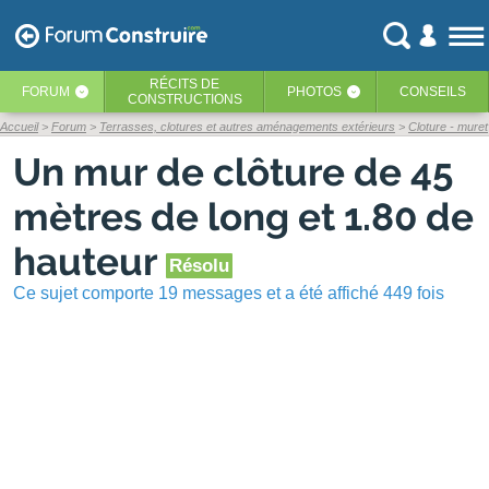
RÉCITS
DE
FORUM
PHOTOS
CONSEILS
‹
‹
CONSTRUCTIONS
Accueil
Forum
Terrasses, clotures et autres aménagements extérieurs
Cloture - muret
Un mur de clôture de 45
mètres de long et 1.80 de
hauteur
Résolu
Ce sujet comporte 19 messages et a été affiché 449 fois