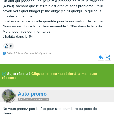
Un ami qui possède une pelle m’a proposé de faire la tranchée
(40/40),sachant que le terrain est droit et sans problème. Pour
savoir vers quel budget je me dirige y’a t’il quelqu’un qui peut
m’aider à quantifié .
Quel matériaux et quelle quantité pour la réalisation de ce mur
Nous avons choisi la hauteur ensemble 1.80m dans la légalité.
Merci pour vos commentaires
J’habite dans le 64
0
Edité 2 fois, la dernière fois il y a +1 an.
Sujet résolu !
Cliquez ici pour accéder à la meilleure
réponse
Auto promo
Par ForumConstruire.com
Ne vous prenez pas la tête pour une fourniture ou pose de
cloture...