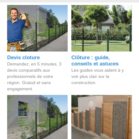
Devis cloture
Clôture : guide,
conseils et astuces
Demandez, en 5 minutes, 3
devis comparatifs aux
Les guides vous aident à y
professionnels de votre
voir plus clair sur la
région. Gratuit et sans
construction.
engagement.