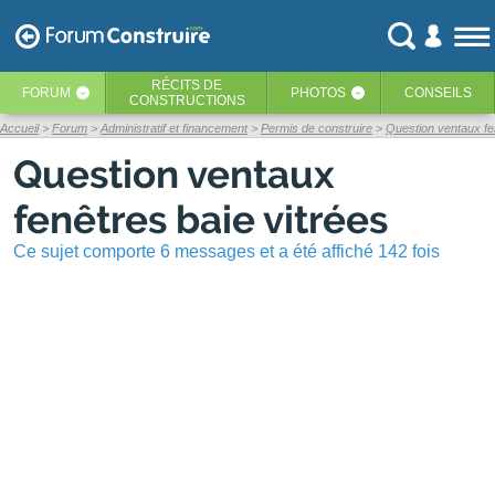
RÉCITS
DE
FORUM
PHOTOS
CONSEILS
‹
‹
CONSTRUCTIONS
Accueil
Forum
Administratif et financement
Permis de construire
Question ventaux fen
Question ventaux
fenêtres baie vitrées
Ce sujet comporte 6 messages et a été affiché 142 fois