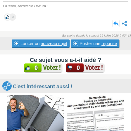
LaTeam, Architecte HMONP
0
En cache depuis le samedi 25 juillet 2026 à 05h45
Lancer un
nouveau sujet
Poster une
réponse
Ce sujet vous a-t-il aidé ?
Votez !
Votez !
0
0
C'est intéressant aussi !