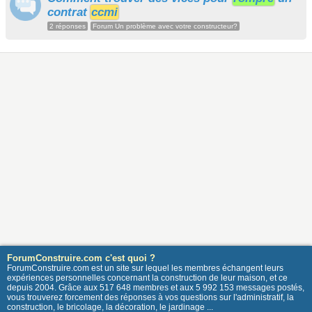
contrat
ccmi
2 réponses
Forum Un problème avec votre constructeur?
ForumConstruire.com c'est quoi ?
ForumConstruire.com est un site sur lequel les membres échangent leurs
expériences personnelles concernant la construction de leur maison, et ce
depuis 2004. Grâce aux 517 648 membres et aux 5 992 153 messages postés,
vous trouverez forcement des réponses à vos questions sur l'administratif, la
construction, le bricolage, la décoration, le jardinage ...