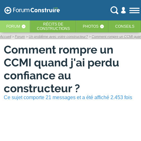
RÉCITS
DE
FORUM
PHOTOS
CONSEILS
‹
‹
CONSTRUCTIONS
Accueil
Forum
Un problème avec votre constructeur?
Comment rompre un CCMI quand j
Comment rompre un
CCMI quand j'ai perdu
confiance au
constructeur ?
Ce sujet comporte 21 messages et a été affiché 2.453 fois