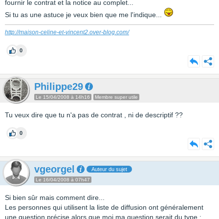
fournir le contrat et la notice au complet...
Si tu as une astuce je veux bien que me l'indique...
http://maison-celine-et-vincent2.over-blog.com/
0
Philippe29
Le 15/04/2008 à 14h16
Membre super utile
Tu veux dire que tu n'a pas de contrat , ni de descriptif ??
0
vgeorgel
Auteur du sujet
Le 16/04/2008 à 07h47
Si bien sûr mais comment dire...
Les personnes qui utilisent la liste de diffusion ont généralement
une question précise alors que moi ma question serait du type :