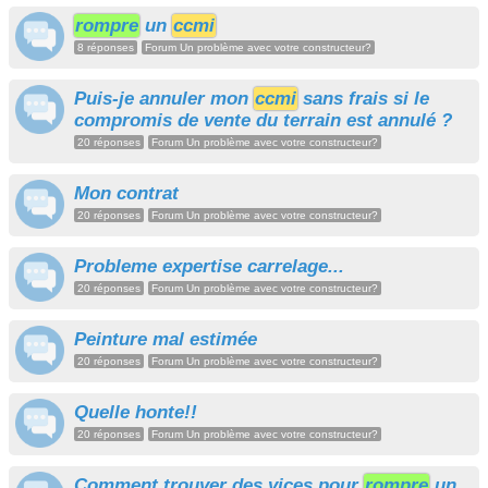
rompre
un
ccmi
8 réponses
Forum Un problème avec votre constructeur?
Puis-je annuler mon
ccmi
sans frais si le
compromis de vente du terrain est annulé ?
20 réponses
Forum Un problème avec votre constructeur?
Mon contrat
20 réponses
Forum Un problème avec votre constructeur?
Probleme expertise carrelage...
20 réponses
Forum Un problème avec votre constructeur?
Peinture mal estimée
20 réponses
Forum Un problème avec votre constructeur?
Quelle honte!!
20 réponses
Forum Un problème avec votre constructeur?
Comment trouver des vices pour
rompre
un