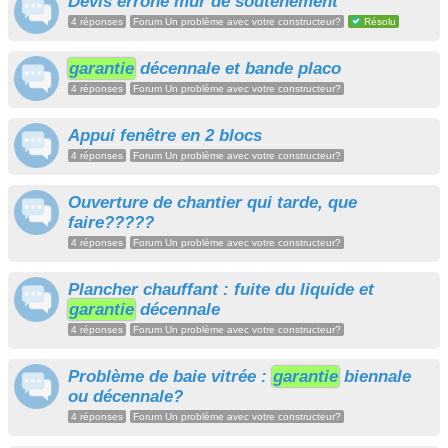
Devis erroné mur de soutènement
4 réponses
Forum Un problème avec votre constructeur?
Résolu
garantie
décennale et bande placo
4 réponses
Forum Un problème avec votre constructeur?
Appui fenêtre en 2 blocs
4 réponses
Forum Un problème avec votre constructeur?
Ouverture de chantier qui tarde, que
faire?????
4 réponses
Forum Un problème avec votre constructeur?
Plancher chauffant : fuite du liquide et
garantie
décennale
4 réponses
Forum Un problème avec votre constructeur?
Problème de baie vitrée :
garantie
biennale
ou décennale?
4 réponses
Forum Un problème avec votre constructeur?