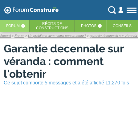
RÉCITS
DE
FORUM
PHOTOS
CONSEILS
‹
‹
CONSTRUCTIONS
Accueil
Forum
Un problème avec votre constructeur?
garantie decennale sur véranda 
Garantie decennale sur
véranda : comment
l'obtenir
Ce sujet comporte 5 messages et a été affiché 11.270 fois