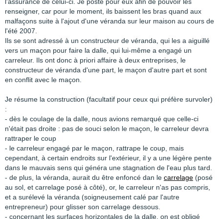
l'assurance de celui-ci. Je poste pour eux afin de pouvoir les
renseigner, car pour le moment, ils baissent les bras quand aux
malfaçons suite à l'ajout d'une véranda sur leur maison au cours de
l'été 2007.
Ils se sont adressé à un constructeur de véranda, qui les a aiguillé
vers un maçon pour faire la dalle, qui lui-même a engagé un
carreleur. Ils ont donc à priori affaire à deux entreprises, le
constructeur de véranda d'une part, le maçon d'autre part et sont
en conflit avec le maçon.
Je résume la construction (facultatif pour ceux qui préfère survoler)
:
- dès le coulage de la dalle, nous avions remarqué que celle-ci
n'était pas droite : pas de souci selon le maçon, le carreleur devra
rattraper le coup
- le carreleur engagé par le maçon, rattrape le coup, mais
cependant, à certain endroits sur l'extérieur, il y a une légère pente
dans le mauvais sens qui généra une stagnation de l'eau plus tard.
- de plus, la véranda, aurait du être enfoncé dan le
carrelage
(posé
au sol, et carrelage posé à côté), or, le carreleur n'as pas compris,
et a surélevé la véranda (soigneusement calé par l'autre
entrepreneur) pour glisser son carrelage dessous.
- concernant les surfaces horizontales de la dalle, on est obligé