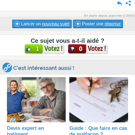
En cache depuis avant-hier à 00h01
Lancer un
nouveau sujet
Poster une
réponse
Ce sujet vous a-t-il aidé ?
Votez !
Votez !
1
0
C'est intéressant aussi !
Devis expert en
Guide : Que faire en cas
batiment
de malfaçon ?