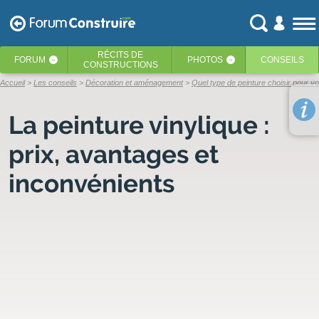
RÉCITS
DE
FORUM
PHOTOS
CONSEILS
‹
‹
CONSTRUCTIONS
Accueil
Les conseils
Décoration et aménagement
Quel type de peinture choisir pour vo
La peinture vinylique :
prix, avantages et
inconvénients