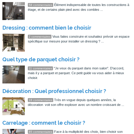
Élément indispensable de toutes les constructions à
58 commentaires
étage, et de certains plain pied avec des combles ...
Dressing : comment bien le choisir
Vous faites construire et souhaitez prévoir un espace
2 commentaires
spécifique sur mesure pour installer un dressing ? ...
Quel type de parquet choisir ?
"Je veux du parquet dans mon salon". D'accord,
11 commentaires
mais il y a parquet et parquet. Ce petit guide va vous aider à mieux
choisir.
Décoration : Quel professionnel choisir ?
Très en vogue depuis quelques années, la
18 commentaires
décoration voit son offre exploser avec un nombre croissant de ...
Carrelage : comment le choisir ?
Face à la mulitplicité des choix, bien choisir son
85 commentaires