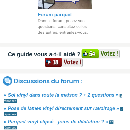
Forum parquet
Dans le forum, posez vos
questions, consultez celles
des autres, entraidez-vous.
Votez !
54
Ce guide vous a-t-il aidé ?
Votez !
18
Discussions du forum :
«
Sol vinyl dans toute la maison ? + 2 questions
»
1
réponses
«
Pose de lames vinyl directement sur ravoirage
»
7
réponses
«
Parquet vinyl clipsé : joins de dilatation ?
»
20
réponses