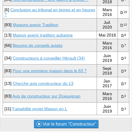
2018
[6]
Conclusion au tribunal en temps et en heures
Mars
19
?
2016
Juil.
[83]
Maisons avenir Tradition
12
2020
[13]
Maison avenir tradition aubagne
Mai 2016
8
Mars
[66]
Besoins de conseils avisés
7
2016
Juin
[34]
Constructeurs à conseiller Hérault (34)
5
2019
Sept.
[83]
Pour une premiere maison dans le 83 ?
9
2018
Jan.
[13]
Cherche avis constructeur du 13
3
2017
Mars
[83]
Avis de constructeur sur Draguignan
2
2016
Juin
[11]
Faisabilité projet Maison en L
3
2019
Voir le forum "Constructeur"