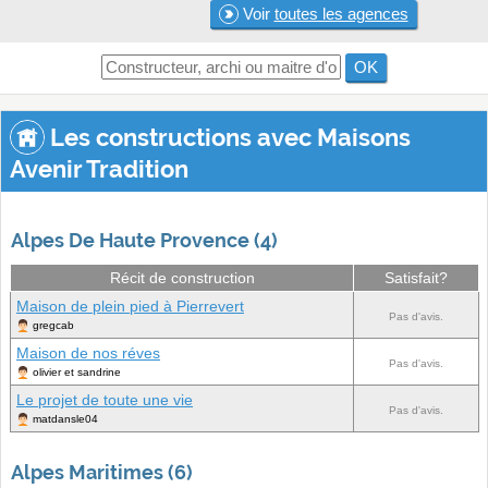
Voir
toutes les agences
OK
Les constructions avec Maisons
Avenir Tradition
Alpes De Haute Provence (4)
Récit de construction
Satisfait?
Maison de plein pied à Pierrevert
Pas d'avis.
gregcab
Maison de nos réves
Pas d'avis.
olivier et sandrine
Le projet de toute une vie
Pas d'avis.
matdansle04
Alpes Maritimes (6)