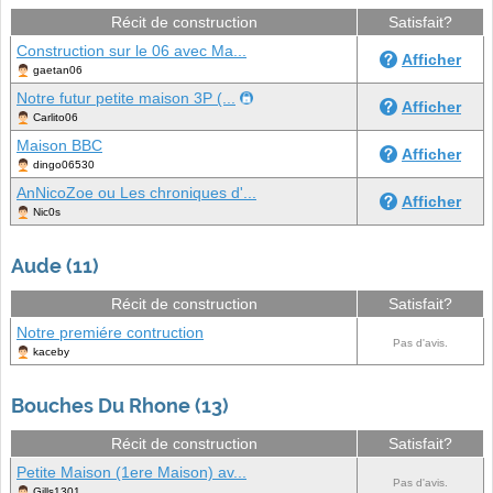
Récit de construction
Satisfait?
Construction sur le 06 avec Ma...
Afficher
gaetan06
Notre futur petite maison 3P (...
Afficher
Carlito06
Maison BBC
Afficher
dingo06530
AnNicoZoe ou Les chroniques d'...
Afficher
Nic0s
Aude (11)
Récit de construction
Satisfait?
Notre premiére contruction
Pas d'avis.
kaceby
Bouches Du Rhone (13)
Récit de construction
Satisfait?
Petite Maison (1ere Maison) av...
Pas d'avis.
Gills1301