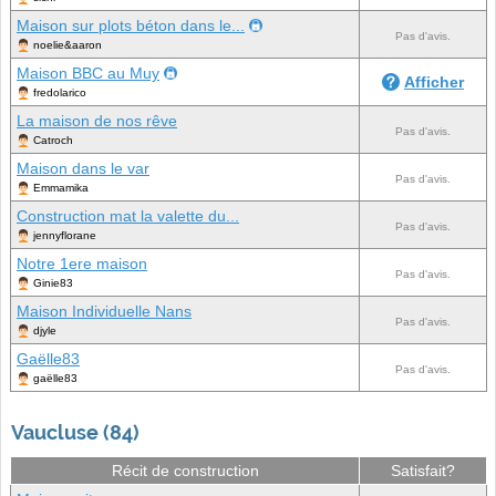
Maison sur plots béton dans le...
Pas d'avis.
noelie&aaron
Maison BBC au Muy
Afficher
fredolarico
La maison de nos rêve
Pas d'avis.
Catroch
Maison dans le var
Pas d'avis.
Emmamika
Construction mat la valette du...
Pas d'avis.
jennyflorane
Notre 1ere maison
Pas d'avis.
Ginie83
Maison Individuelle Nans
Pas d'avis.
djyle
Gaëlle83
Pas d'avis.
gaëlle83
Vaucluse (84)
Récit de construction
Satisfait?