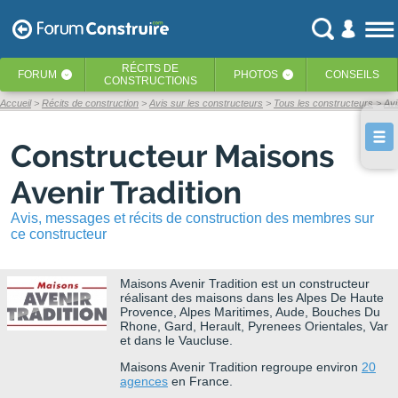
RÉCITS
DE
FORUM
PHOTOS
CONSEILS
‹
‹
CONSTRUCTIONS
Accueil
Récits de construction
Avis sur les constructeurs
Tous les constructeurs
Avi
Constructeur Maisons
Avenir Tradition
Avis, messages et récits de construction des membres sur
ce constructeur
Maisons Avenir Tradition
est un constructeur
réalisant des maisons dans les Alpes De Haute
Provence, Alpes Maritimes, Aude, Bouches Du
Rhone, Gard, Herault, Pyrenees Orientales, Var
et dans le Vaucluse.
Maisons Avenir Tradition regroupe environ
20
agences
en France.