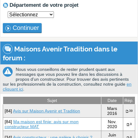
Département de votre projet
Continuer
Maisons Avenir Tradition dans le
forum :
Nous vous conseillons de rester prudent quant aux
messages que vous pouvez lire dans les discussions à
propos d'un constructeur. Pour trouver des avis pertinents
sur les professionnels de la construction, consultez notre guide
en
cliquant ici
.
Sujet
Date
Rép.
Mars
[84]
Avis sur Maison Avenir et Tradition
39
2016
[84]
Ma maison est finie: avis sur mon
Nov.
9
constructeur MAT
2020
Juin
[34]
Avis constructeur : une galère à choisir ?
8