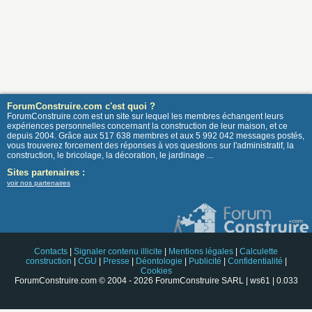
ForumConstruire.com c'est quoi ?
ForumConstruire.com est un site sur lequel les membres échangent leurs
expériences personnelles concernant la construction de leur maison, et ce
depuis 2004. Grâce aux 517 638 membres et aux 5 992 042 messages postés,
vous trouverez forcement des réponses à vos questions sur l'administratif, la
construction, le bricolage, la décoration, le jardinage ...
Sites partenaires :
voir nos partenaires
Contacts
|
Signaler contenu illicite
|
Mentions légales
|
Calculette
construction
|
CGU
|
Presse
|
Déontologie
|
Publicité
|
Confidentialité
|
Cookies
ForumConstruire.com © 2004 - 2026 ForumConstruire SARL | ws61 | 0.033