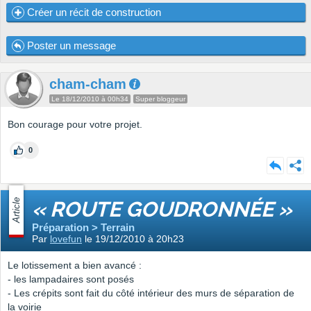
Créer un récit de construction
Poster un message
cham-cham
Le 18/12/2010 à 00h34
Super bloggeur
Bon courage pour votre projet.
0
Article
« ROUTE GOUDRONNÉE »
Préparation > Terrain
Par
lovefun
le 19/12/2010 à 20h23
Le lotissement a bien avancé :
- les lampadaires sont posés
- Les crépits sont fait du côté intérieur des murs de séparation de
la voirie