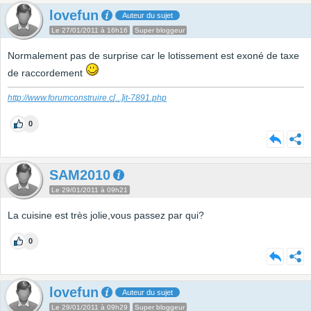
lovefun
Auteur du sujet
Le 27/01/2011 à 16h16
Super bloggeur
Normalement pas de surprise car le lotissement est exoné de taxe
de raccordement
http://www.forumconstruire.c
[...]
it-7891.php
0
SAM2010
Le 29/01/2011 à 09h21
La cuisine est très jolie,vous passez par qui?
0
lovefun
Auteur du sujet
Le 29/01/2011 à 09h29
Super bloggeur