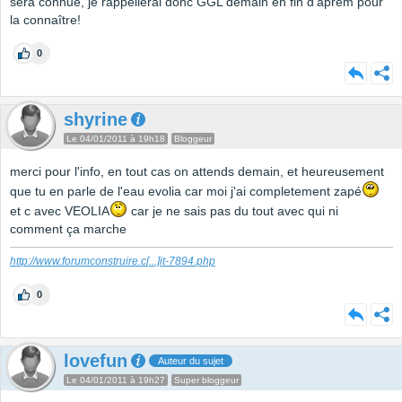
sera connue, je rappellerai donc GGL demain en fin d'aprèm pour
la connaître!
0
shyrine
Le 04/01/2011 à 19h18
Bloggeur
merci pour l'info, en tout cas on attends demain, et heureusement
que tu en parle de l'eau evolia car moi j'ai completement zapé
et c avec VEOLIA
car je ne sais pas du tout avec qui ni
comment ça marche
http://www.forumconstruire.c
[...]
it-7894.php
0
lovefun
Auteur du sujet
Le 04/01/2011 à 19h27
Super bloggeur