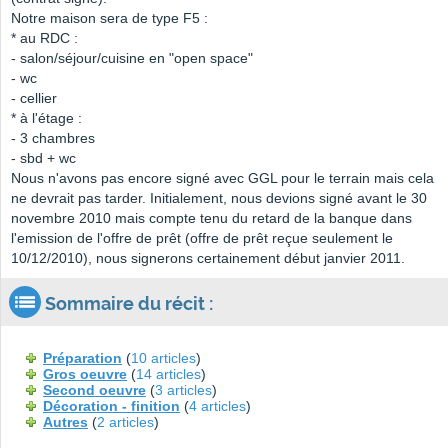
Notre maison sera de type F5 :
* au RDC :
- salon/séjour/cuisine en "open space"
- wc
- cellier
* à l'étage :
- 3 chambres
- sbd + wc
Nous n'avons pas encore signé avec GGL pour le terrain mais cela
ne devrait pas tarder. Initialement, nous devions signé avant le 30
novembre 2010 mais compte tenu du retard de la banque dans
l'emission de l'offre de prêt (offre de prêt reçue seulement le
10/12/2010), nous signerons certainement début janvier 2011.
Sommaire du récit :
Préparation
(
10 articles
)
Gros oeuvre
(
14 articles
)
Second oeuvre
(
3 articles
)
Décoration - finition
(
4 articles
)
Autres
(
2 articles
)