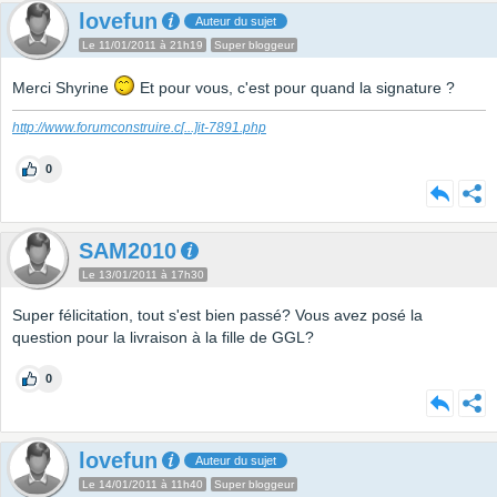
lovefun
Auteur du sujet
Le 11/01/2011 à 21h19
Super bloggeur
Merci Shyrine
Et pour vous, c'est pour quand la signature ?
http://www.forumconstruire.c
[...]
it-7891.php
0
SAM2010
Le 13/01/2011 à 17h30
Super félicitation, tout s'est bien passé? Vous avez posé la
question pour la livraison à la fille de GGL?
0
lovefun
Auteur du sujet
Le 14/01/2011 à 11h40
Super bloggeur