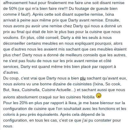
affreusement haut pour finalement me faire une soit disant remise
de 50% (ce qui m'a bien faire rire!!! Du foutage de gueule bien
comme il faut!). Après cette soit disant superbe remise, Ixina
arrivait à peine aux même prix que Darty avant remise. Ensuite,
nous avons pu avoir une remise chez Darty qui nous a donné un
prix au final qui était de loin le plus bas pour la cuisine que nous
voulions. En plus, côté conseil, Darty a été les seuls à nous
déconseiller certains meubles en nous expliquant pourquoi, alors
que d'autres nous les avaient mis sachant que ces meubles étaient
plus cher! Darty nous a donné de meilleurs conseils que les autres,
ne s'est pas foutu de nous sur les prix avant remise et côté
services, Darty est quand même très bien placé par rapport à
d'autres.
Du coup, c'est vrai que Darty nous a bien
plu
sachant qu'avant eux,
nous avions vu une bonne dizaine de cuisinistes (Ixina, So cook,
But, Ikea, Cuisinella, Cuisine Actuelle...) et sachant aussi que nous
avions absolument craqué sur les cuisines Nobilia
Pour les 20% en plus par rapport à Ikea, je me base biensur sur la
configuration de cuisine que l'on souhaitait avec les fonctions et les
coloris à peu près équivalents. Après cela dépend de la
configuration, en tous les cas, c'est ce que j'ai pu constater pour
nous.