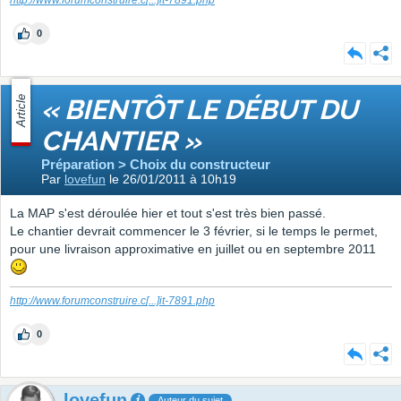
http://www.forumconstruire.c
[...]
it-7891.php
0
Article
« BIENTÔT LE DÉBUT DU
CHANTIER »
Préparation > Choix du constructeur
Par
lovefun
le 26/01/2011 à 10h19
La MAP s'est déroulée hier et tout s'est très bien passé.
Le chantier devrait commencer le 3 février, si le temps le permet,
pour une livraison approximative en juillet ou en septembre 2011
http://www.forumconstruire.c
[...]
it-7891.php
0
lovefun
Auteur du sujet