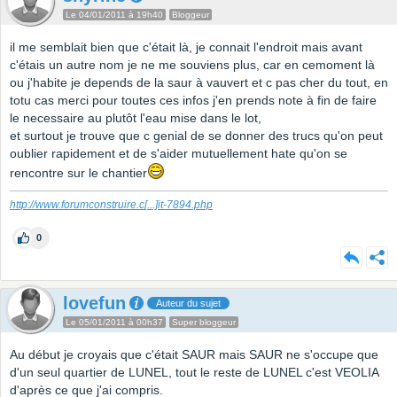
Le 04/01/2011 à 19h40
Bloggeur
il me semblait bien que c'était là, je connait l'endroit mais avant
c'étais un autre nom je ne me souviens plus, car en cemoment là
ou j'habite je depends de la saur à vauvert et c pas cher du tout, en
totu cas merci pour toutes ces infos j'en prends note à fin de faire
le necessaire au plutôt l'eau mise dans le lot,
et surtout je trouve que c genial de se donner des trucs qu'on peut
oublier rapidement et de s'aider mutuellement hate qu'on se
rencontre sur le chantier
http://www.forumconstruire.c
[...]
it-7894.php
0
lovefun
Auteur du sujet
Le 05/01/2011 à 00h37
Super bloggeur
Au début je croyais que c'était SAUR mais SAUR ne s'occupe que
d'un seul quartier de LUNEL, tout le reste de LUNEL c'est VEOLIA
d'après ce que j'ai compris.