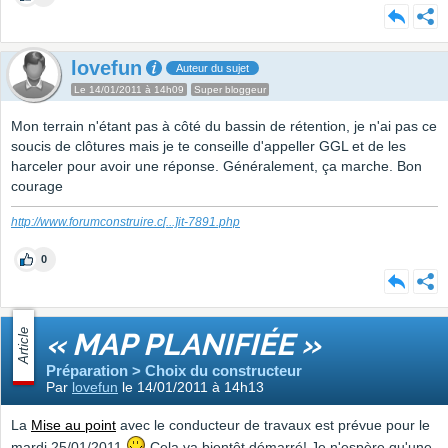
lovefun
Auteur du sujet
Le 14/01/2011 à 14h09
Super bloggeur
Mon terrain n'étant pas à côté du bassin de rétention, je n'ai pas ce
soucis de clôtures mais je te conseille d'appeller GGL et de les
harceler pour avoir une réponse. Généralement, ça marche. Bon
courage
http://www.forumconstruire.c
[...]
it-7891.php
0
Article
« MAP PLANIFIÉE »
Préparation > Choix du constructeur
Par
lovefun
le 14/01/2011 à 14h13
La
Mise au point
avec le conducteur de travaux est prévue pour le
mardi 25/01/2011
Cela va bientôt démarré! Je n'espère qu'une