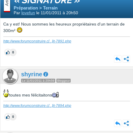
Article
« SIGNATURE »
Préparation > Terrain
Par
lovefun
le 11/01/2011 à 20h50
Ca y est! Nous sommes les heureux propriétaires d'un terrain de
300m²
http://www.forumconstruire.c
[...]
it-7891.php
0
shyrine
Le 11/01/2011 à 20h59
Bloggeur
toutes mes félicitaitons
http://www.forumconstruire.c
[...]
it-7894.php
0