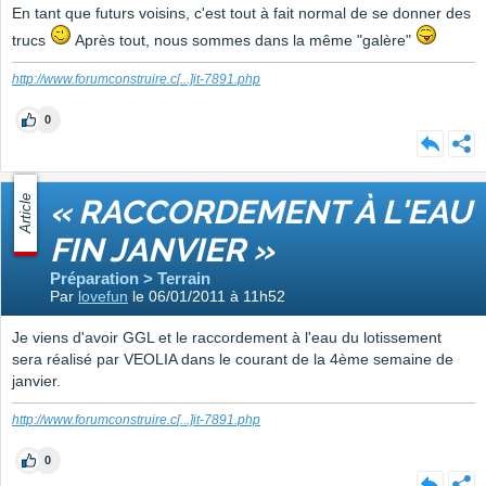
En tant que futurs voisins, c'est tout à fait normal de se donner des
trucs
Après tout, nous sommes dans la même "galère"
http://www.forumconstruire.c
[...]
it-7891.php
0
Article
« RACCORDEMENT À L'EAU
FIN JANVIER »
Préparation > Terrain
Par
lovefun
le 06/01/2011 à 11h52
Je viens d'avoir GGL et le raccordement à l'eau du lotissement
sera réalisé par VEOLIA dans le courant de la 4ème semaine de
janvier.
http://www.forumconstruire.c
[...]
it-7891.php
0