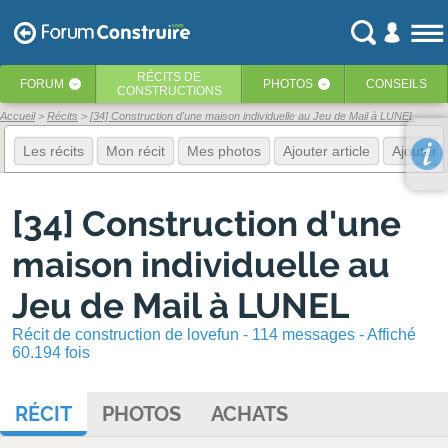
RÉCITS
DE
FORUM
PHOTOS
CONSEILS
‹
‹
CONSTRUCTIONS
Accueil
Récits
[34] Construction d'une maison individuelle au Jeu de Mail à LUNEL
Les récits
Mon récit
Mes photos
Ajouter article
Ajouter 
[34] Construction d'une
maison individuelle au
Jeu de Mail à LUNEL
Récit de construction de lovefun - 114 messages - Affiché
60.194 fois
RÉCIT
PHOTOS
ACHATS