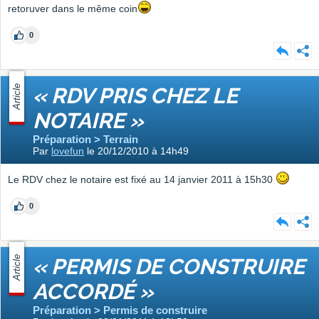
retoruver dans le même coin
0
Article
« RDV PRIS CHEZ LE
NOTAIRE »
Préparation > Terrain
Par
lovefun
le 20/12/2010 à 14h49
Le RDV chez le notaire est fixé au 14 janvier 2011 à 15h30
0
Article
« PERMIS DE CONSTRUIRE
ACCORDÉ »
Préparation > Permis de construire