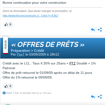
Bonne continuation pour votre construction
Dans la rénovation, faut aimer manger la poussière :o)
http://www.forumconstruire.c
[...]
.php?r=4362
0
Article
« OFFRES DE PRÊTS »
Préparation > Crédit
Par
PseT
le 03/09/2009 à 18h12
Crédit avec le LCL : Taux 4.35% sur 25ans +
PTZ
Doublé + 1%
Patronal
Offre de prêt retourné le 01/09/09 après un délai de 11 jours
Offre du 1% retourné le 09/09/09.
0
Edité 1 fois, la dernière fois il y a +16 ans.