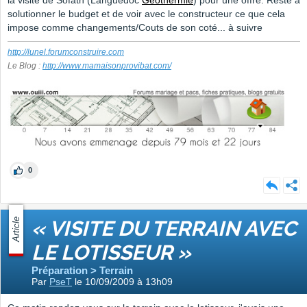
la visite de Sofath (Languedoc
Géothermie
) pour une offre. Reste à
solutionner le budget et de voir avec le constructeur ce que cela
impose comme changements/Couts de son coté... à suivre
http://lunel.forumconstruire.com
Le Blog :
http://www.mamaisonprovibat.com/
0
Article
« VISITE DU TERRAIN AVEC
LE LOTISSEUR »
Préparation > Terrain
Par
PseT
le 10/09/2009 à 13h09