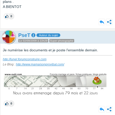
plans .
A BIENTOT
0
PseT
Auteur du sujet
Le 02/09/2009 à 22h29
Super photographe
Je numérise les documents et je poste l'ensemble demain.
http://lunel.forumconstruire.com
Le Blog :
http://www.mamaisonprovibat.com/
0