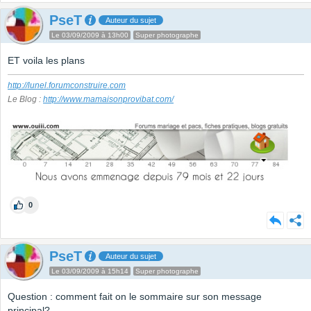
PseT
Auteur du sujet
Le 03/09/2009 à 13h00
Super photographe
ET voila les plans
http://lunel.forumconstruire.com
Le Blog :
http://www.mamaisonprovibat.com/
0
PseT
Auteur du sujet
Le 03/09/2009 à 15h14
Super photographe
Question : comment fait on le sommaire sur son message
principal?