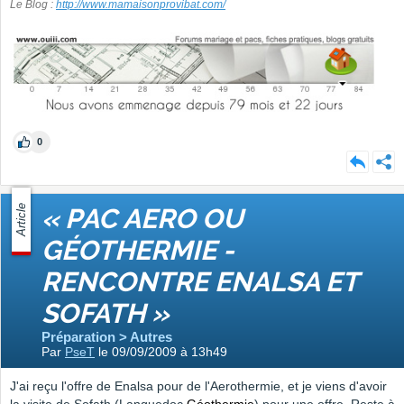
Le Blog :
http://www.mamaisonprovibat.com/
0
Article
« PAC AERO OU
GÉOTHERMIE -
RENCONTRE ENALSA ET
SOFATH »
Préparation > Autres
Par
PseT
le 09/09/2009 à 13h49
J'ai reçu l'offre de Enalsa pour de l'Aerothermie, et je viens d'avoir