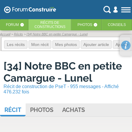
RÉCITS
DE
FORUM
PHOTOS
CONSEILS
‹
‹
CONSTRUCTIONS
Accueil
Récits
[34] Notre BBC en petite Camargue - Lunel
Les récits
Mon récit
Mes photos
Ajouter article
Ajouter 
[34] Notre BBC en petite
Camargue - Lunel
Récit de construction de PseT - 955 messages - Affiché
476.232 fois
RÉCIT
PHOTOS
ACHATS