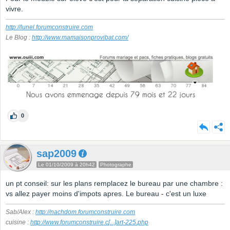
vivre.
http://lunel.forumconstruire.com
Le Blog :
http://www.mamaisonprovibat.com/
0
sap2009
Le 01/10/2009 à 20h42
Photographe
un pt conseil: sur les plans remplacez le bureau par une chambre :
vs allez payer moins d'impots apres. Le bureau - c'est un luxe
Sab/Alex :
http://nachdom.forumconstruire.com
cuisine :
http://www.forumconstruire.c
[...]
art-225.php