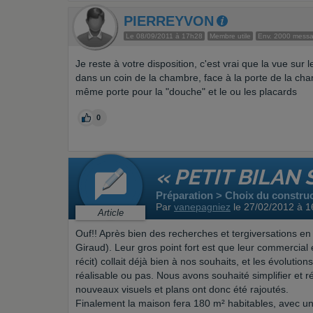
PIERREYVON
Le 08/09/2011 à 17h28
Membre utile
Env. 2000 mess
Je reste à votre disposition, c'est vrai que la vue sur 
dans un coin de la chambre, face à la porte de la ch
même porte pour la "douche" et le ou les placards
0
« PETIT BILAN
Préparation > Choix du constru
Par
vanepagniez
le 27/02/2012 à 
Article
Ouf!! Après bien des recherches et tergiversations e
Giraud). Leur gros point fort est que leur commercial
récit) collait déjà bien à nos souhaits, et les évolutio
réalisable ou pas. Nous avons souhaité simplifier et r
nouveaux visuels et plans ont donc été rajoutés.
Finalement la maison fera 180 m² habitables, avec 