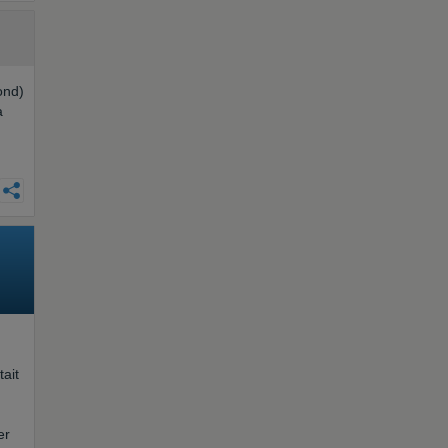
ond)
a
tait
er