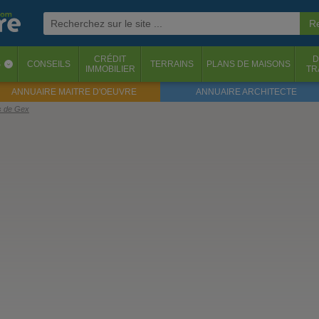
CRÉDIT
D
S
CONSEILS
TERRAINS
PLANS DE MAISONS
‹
IMMOBILIER
TR
ANNUAIRE MAITRE D'OEUVRE
ANNUAIRE ARCHITECTE
ys de Gex