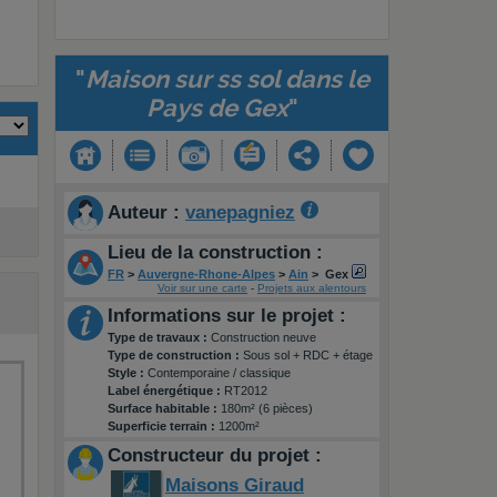
"
Maison sur ss sol dans le
Pays de Gex
"
Auteur :
vanepagniez
Lieu de la construction :
FR
>
Auvergne-Rhone-Alpes
>
Ain
>
Gex
Voir sur une carte
-
Projets aux alentours
Informations sur le projet :
Type de travaux :
Construction neuve
Type de construction :
Sous sol + RDC + étage
Style :
Contemporaine / classique
Label énergétique :
RT2012
Surface habitable :
180m² (6 pièces)
Superficie terrain :
1200m²
Constructeur du projet :
Maisons Giraud