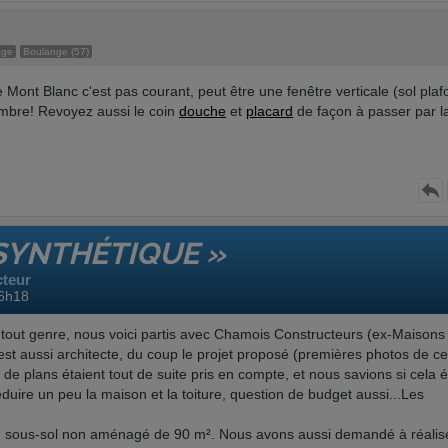
age
Boulange (57)
le Mont Blanc c'est pas courant, peut être une fenêtre verticale (sol plaf
ambre! Revoyez aussi le coin
douche
et
placard
de façon à passer par l
 SYNTHÉTIQUE »
cteur
16h18
n tout genre, nous voici partis avec Chamois Constructeurs (ex-Maisons
 est aussi architecte, du coup le projet proposé (premières photos de ce
ns de plans étaient tout de suite pris en compte, et nous savions si cela é
éduire un peu la maison et la toiture, question de budget aussi...Les
un sous-sol non aménagé de 90 m². Nous avons aussi demandé à réalis