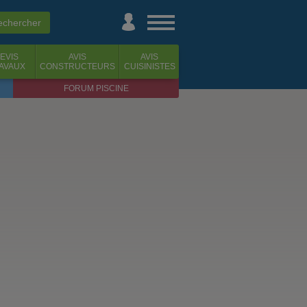
EVIS
AVIS
AVIS
AVAUX
CONSTRUCTEURS
CUISINISTES
FORUM PISCINE