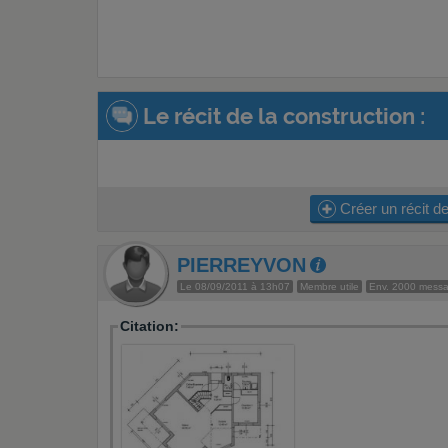
Le récit de la construction :
Créer un récit de
PIERREYVON
Le 08/09/2011 à 13h07
Membre utile
Env. 2000 mess
Citation: