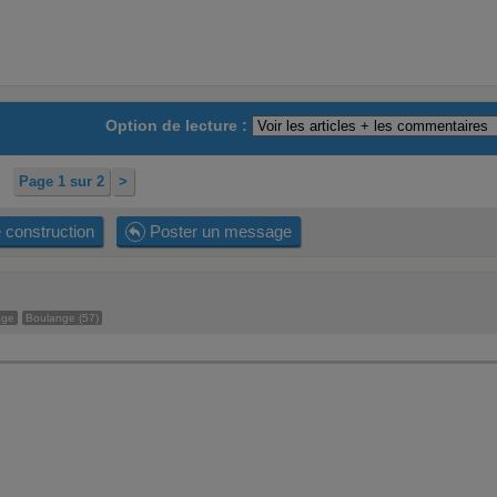
Option de lecture :
Page 1 sur 2
>
 construction
Poster un message
age
Boulange (57)