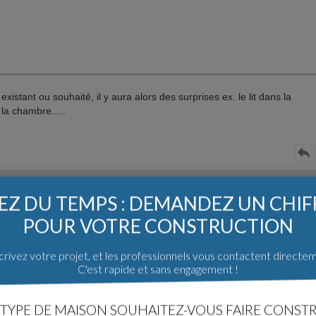
 existant ou souhaité, il y aura alors des surprises ex. le lit dans la
la chambre.....
Z DU TEMPS : DEMANDEZ UN CHI
age
Boulange (57)
POUR VOTRE CONSTRUCTION
rivez votre projet, et les professionnels vous contactent directe
C'est rapide et sans engagement !
TYPE DE MAISON SOUHAITEZ-VOUS FAIRE CONSTR