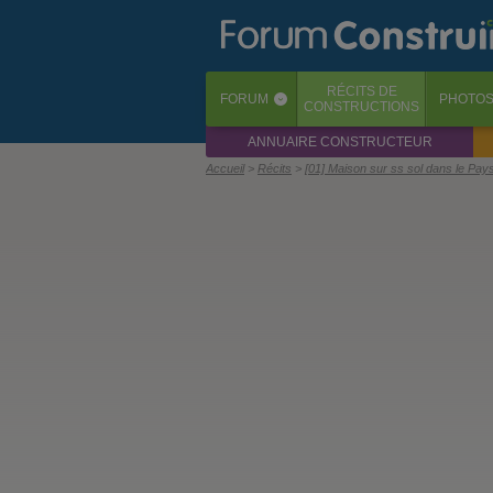
RÉCITS
DE
FORUM
PHOTO
‹
CONSTRUCTIONS
ANNUAIRE CONSTRUCTEUR
Accueil
Récits
[01] Maison sur ss sol dans le Pa