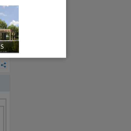
i?
IS