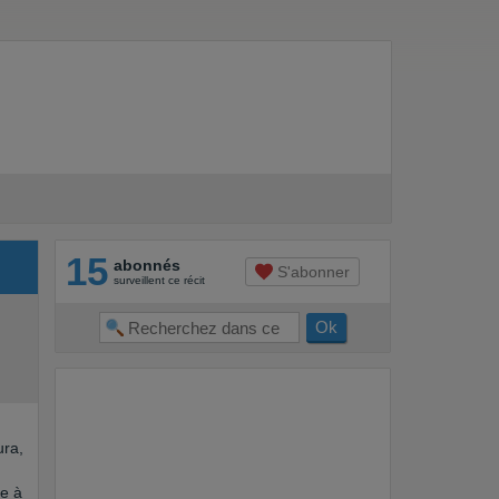
15
abonnés
S'abonner
surveillent ce récit
ura,
e à