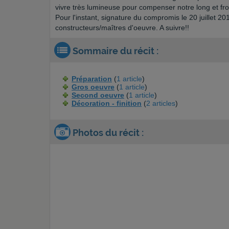
vivre très lumineuse pour compenser notre long et fr
Pour l'instant, signature du compromis le 20 juillet 2
constructeurs/maîtres d'oeuvre. A suivre!!
Sommaire du récit :
Préparation
(
1 article
)
Gros oeuvre
(
1 article
)
Second oeuvre
(
1 article
)
Décoration - finition
(
2 articles
)
Photos du récit :