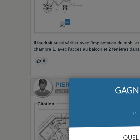
Il faudrait aussi vérifier avec l'implantation du mobilier
chambre 1, avec l'accès au balcon et 2 fenêtres dans 
0
PIERREYVON
GAGNE
Le 08/09/2011 à 13h15
Membre utile
Env. 2000 mess
Citation:
Déc
QUEL 