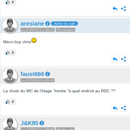
0
aresiane
Auteur du sujet
Le 07/09/2012 à 09h12
Photographe
Merci bcp chris
0
faust666
Le 07/09/2012 à 09h19
La chute du WC de l'étage "tombe "à quel endroit au RDC ??
0
J&K85
Le 07/09/2012 à 09h58
Membre utile