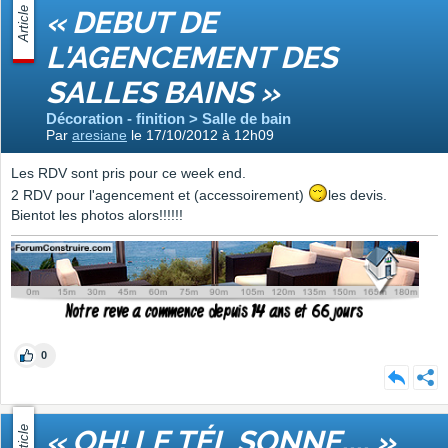
Article
« DEBUT DE
L'AGENCEMENT DES
SALLES BAINS »
Décoration - finition > Salle de bain
Par
aresiane
le 17/10/2012 à 12h09
Les RDV sont pris pour ce week end.
2 RDV pour l'agencement et (accessoirement)
les devis.
Bientot les photos alors!!!!!!
0
Article
« OH! LE TÉL SONNE.... »