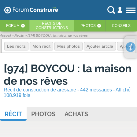
RÉCITS
DE
FORUM
PHOTOS
CONSEILS
‹
‹
CONSTRUCTIONS
Accueil
Récits
[974] BOYCOU : la maison de nos rêves
Les récits
Mon récit
Mes photos
Ajouter article
Ajouter 
[974] BOYCOU : la maison
de nos rêves
Récit de construction de aresiane - 442 messages - Affiché
108.919 fois
RÉCIT
PHOTOS
ACHATS