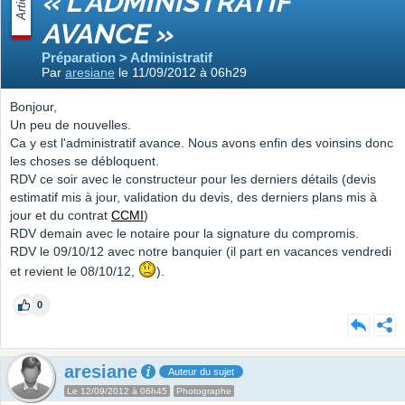
Article
« L'ADMINISTRATIF
AVANCE »
Préparation > Administratif
Par
aresiane
le 11/09/2012 à 06h29
Bonjour,
Un peu de nouvelles.
Ca y est l'administratif avance. Nous avons enfin des voinsins donc
les choses se débloquent.
RDV ce soir avec le constructeur pour les derniers détails (devis
estimatif mis à jour, validation du devis, des derniers plans mis à
jour et du contrat
CCMI
)
RDV demain avec le notaire pour la signature du compromis.
RDV le 09/10/12 avec notre banquier (il part en vacances vendredi
et revient le 08/10/12,
).
0
aresiane
Auteur du sujet
Le 12/09/2012 à 06h45
Photographe