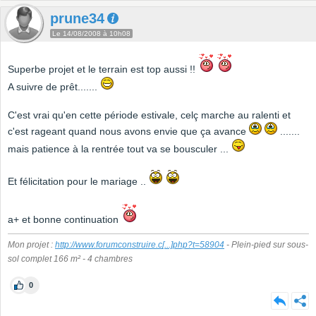
prune34
Le 14/08/2008 à 10h08
Superbe projet et le terrain est top aussi !!
A suivre de prêt.......
C'est vrai qu'en cette période estivale, celç marche au ralenti et
c'est rageant quand nous avons envie que ça avance
.......
mais patience à la rentrée tout va se bousculer ...
Et félicitation pour le mariage ..
a+ et bonne continuation
Mon projet :
http://www.forumconstruire.c
[...]
php?t=58904
- Plein-pied sur sous-
sol complet 166 m² - 4 chambres
0