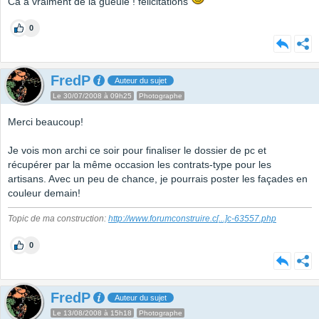
Ca a vraiment de la gueule ! félicitations
0
FredP
Auteur du sujet
Le 30/07/2008 à 09h25
Photographe
Merci beaucoup!
Je vois mon archi ce soir pour finaliser le dossier de pc et
récupérer par la même occasion les contrats-type pour les
artisans. Avec un peu de chance, je pourrais poster les façades en
couleur demain!
Topic de ma construction:
http://www.forumconstruire.c
[...]
c-63557.php
0
FredP
Auteur du sujet
Le 13/08/2008 à 15h18
Photographe