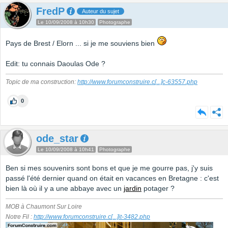
FredP
Auteur du sujet
Le 10/09/2008 à 10h30
Photographe
Pays de Brest / Elorn ... si je me souviens bien
Edit: tu connais Daoulas Ode ?
Topic de ma construction:
http://www.forumconstruire.c
[...]
c-63557.php
0
ode_star
Le 10/09/2008 à 10h41
Photographe
Ben si mes souvenirs sont bons et que je me gourre pas, j'y suis
passé l'été dernier quand on était en vacances en Bretagne : c'est
bien là où il y a une abbaye avec un
jardin
potager ?
MOB à Chaumont Sur Loire
Notre Fil :
http://www.forumconstruire.c
[...]
it-3482.php