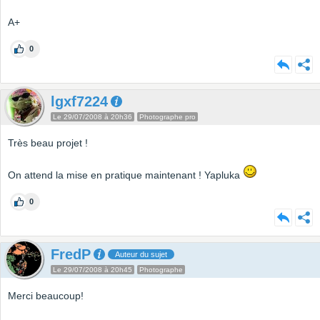
A+
0
lgxf7224
Le 29/07/2008 à 20h36
Photographe pro
Très beau projet !
On attend la mise en pratique maintenant ! Yapluka
0
FredP
Auteur du sujet
Le 29/07/2008 à 20h45
Photographe
Merci beaucoup!