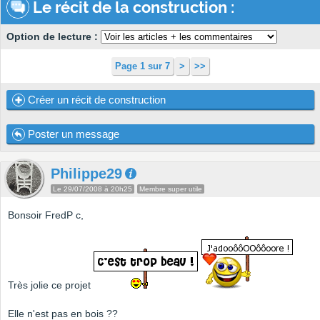
Le récit de la construction :
Option de lecture :
Page 1 sur 7
>
>>
Créer un récit de construction
Poster un message
Philippe29
Le 29/07/2008 à 20h25
Membre super utile
Bonsoir FredP c,
Très jolie ce projet
Elle n'est pas en bois ??