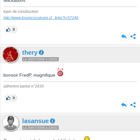
félicitations
topic de construction
http://www.forumconstruire.c
[...]
php?t=57246
0
thery
Le 29/07/2008 à 22h31
bonsoir FredP, magnifique
adherent aamoi n°1630
0
lasansue
Le 29/07/2008 à 22h32