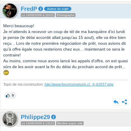
FredP
Auteur du sujet
Le 14/08/2008 à 11h21
Photographe
Merci beaucoup!
Je m'attends à recevoir un coup de tél de ma banquière d'ici lundi
je pense (le délai accordé allait jusqu'au 15 aout), elle va être bien
reçu... Lors de notre première négociation de prêt, nous avions dit
qu'à offre égale nous resterions chez eux... maintenant ce sera le
contraire!
Au moins, comme nous avons lancé les appels d'offre, on est quasi
sûrs de les avoir avant la fin du délai du prochain accord de prêt...
Topic de ma construction:
http://www.forumconstruire.c
[...]
c-63557.php
0
Philippe29
Le 14/08/2008 à 13h12
Membre super utile