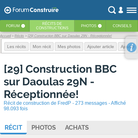
RÉCITS
DE
FORUM
PHOTOS
CONSEILS
‹
‹
CONSTRUCTIONS
Accueil
Récits
[29] Construction BBC sur Daoulas 29N - Réceptionnée!
Les récits
Mon récit
Mes photos
Ajouter article
Ajouter 
[29] Construction BBC
sur Daoulas 29N -
Réceptionnée!
Récit de construction de FredP - 273 messages - Affiché
98.093 fois
RÉCIT
PHOTOS
ACHATS