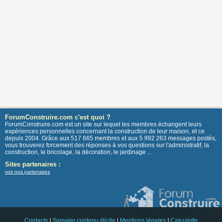
ForumConstruire.com c'est quoi ?
ForumConstruire.com est un site sur lequel les membres échangent leurs
expériences personnelles concernant la construction de leur maison, et ce
depuis 2004. Grâce aux 517 665 membres et aux 5 992 263 messages postés,
vous trouverez forcement des réponses à vos questions sur l'administratif, la
construction, le bricolage, la décoration, le jardinage ...
Sites partenaires :
voir nos partenaires
Contacts
|
Signaler contenu illicite
|
Mentions légales
|
Calculette