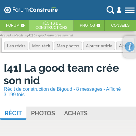
RÉCITS
DE
FORUM
PHOTOS
CONSEILS
‹
‹
CONSTRUCTIONS
Accueil
Récits
[41] La good team crée son nid
Les récits
Mon récit
Mes photos
Ajouter article
Ajouter 
[41] La good team crée
son nid
Récit de construction de Bigoud - 8 messages - Affiché
3.199 fois
RÉCIT
PHOTOS
ACHATS