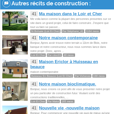
Autres récits de construction :
41
Ma maison dans le Loir et Cher
Me voila lance comme la plupart des personnes presentes sur ce
site dans un grand projet, celui de faire construire. J'espere que
tout va bien se passer...
St Bohaire (Loir Et Cher)
Par Stéphane_41
1164 mess.
41
Notre maison contemporaine
Bonjour, Apres avoir trouve notre terrain a 11km de Blois, notre
banque et notre constructeur, nous nous sommes lance dans
notre projet .Donc, apres ...
Loir Et Cher
Par cdoc01
48 mess.
41
Maison Ericlor à Huisseau en
beauce
maison contemporaine
Huisseau En Beauce (Loir Et Cher)
Par Vichenzo
168 mess.
41
Notre maison bioclimatique.
Bonjour, nous creons ce post afin de vous presenter notre projet
un peu particulier de construction futur. Voulant sortir des
constructions traditionnelles, ...
Loir Et Cher
Par Maksi
185 mess.
41
Nouvelle vie -nouvelle maison
Bonjour, Pour commencer une nouvelle vie quoi de mieux qu'une