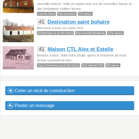
nouvelle maison. Voila on repart tous sur de nouvelles bases et
des fondations solides fevrier ...
Loir Et Cher
Par ronchon
73 mess.
41
Destination saint bohaire
Bienvenu a tous sur notre recit
St Bohaire (Loir Et Cher)
Par nonoETthalie41
121 mess.
41
Maison CTL Alex et Estelle
Bonjour a tous, Voila notre projet, apres le troisieme jet nous
avons surement le bon...
Cour Cheverny (Loir Et Cher)
Par alex41700
86 mess.
Créer un récit de construction
Poster un message