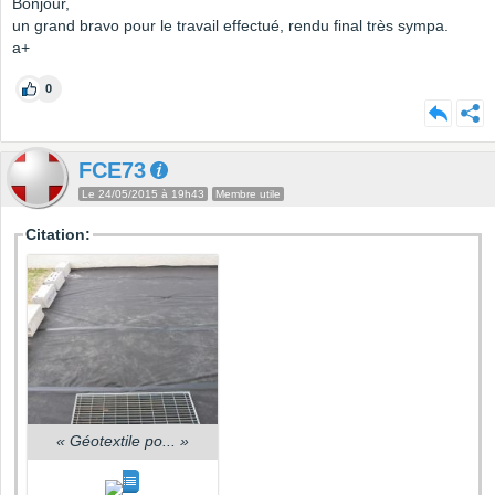
Bonjour,
un grand bravo pour le travail effectué, rendu final très sympa.
a+
0
FCE73
Le 24/05/2015 à 19h43
Membre utile
Citation:
«
Géotextile po...
»