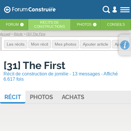
RÉCITS
DE
FORUM
PHOTOS
CONSEILS
‹
‹
CONSTRUCTIONS
Accueil
Récits
[31] The First
Les récits
Mon récit
Mes photos
Ajouter article
Ajouter 
[31] The First
Récit de construction de jomilie - 13 messages - Affiché
6.617 fois
RÉCIT
PHOTOS
ACHATS