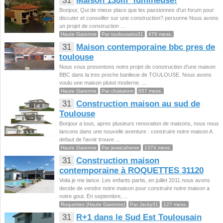
31
Maison 130m² lumineuse!
Bonjour, Qui de mieux place que les passionnes d'un forum pour
discuter et conseiller sur une construction? personne Nous avons
un projet de construction ...
Haute Garonne
Par toulousains31
476 mess.
31
Maison contemporaine bbc pres de
toulouse
Nous vous presentons notre projet de construction d'une maison
BBC dans la tres proche banlieue de TOULOUSE. Nous avons
voulu une maison plutot moderne. ...
Haute Garonne
Par chakatom
657 mess.
31
Construction maison au sud de
Toulouse
Bonjour a tous, apres plusieurs renovation de maisons, nous nous
lancons dans une nouvelle aventure : construire notre maison A
defaut de l'avoir trouve ...
Haute Garonne
Par jessicaherve
1374 mess.
31
Construction maison
contemporaine à ROQUETTES 31120
Voila je me lance. Les enfants partis, en juillet 2011 nous avons
decide de vendre notre maison pour construire notre maison a
notre gout. En septembre, ...
Roquettes (Haute Garonne)
Par Jacky31
127 mess.
31
R+1 dans le Sud Est Toulousain