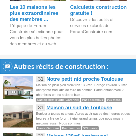
Les 10 maisons les
Calculette construction
plus extraordinaires
gratuite !
des membres ...
Découvrez les outils et
L'équipe de Forum
services exclusifs de
Construire sélectionne pour
ForumConstruire.com
vous les plus belles photos
des membres et du web.
Autres récits de construction :
31
Notre petit nid proche Toulouse
Maison de plain pied d'environ 135 m2. Garage environ 50 m2
charpente tradi afin de faire un comble. Partie enfant avec 2
chambres et une salle de bain ...
Castelginest (Haute Garonne)
Par gaelle0631
104 mess.
31
Maison au sud de Toulouse
Bonjour a toutes et a tous, Apres avoir passe des heures et des
heures a lire ce forum, il etait grand temps que nous nous y
mettions aussi. Nous sommes ...
Haute Garonne
Par piranhan
577 mess.