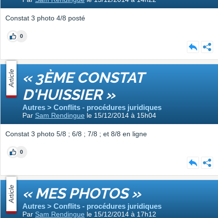
Constat 3 photo 4/8 posté
0
Article
« 3ÈME CONSTAT
D'HUISSIER »
Autres > Conflits - procédures juridiques
Par
Sam Rendingue
le 15/12/2014 à 15h04
Constat 3 photo 5/8 ; 6/8 ; 7/8 ; et 8/8 en ligne
0
Article
« MES PHOTOS »
Autres > Conflits - procédures juridiques
Par
Sam Rendingue
le 15/12/2014 à 17h12