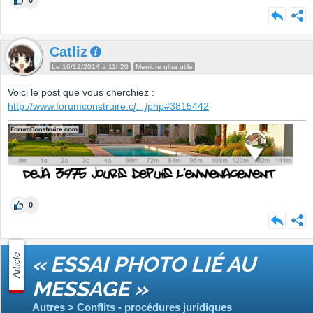
0
Catliz
Le 16/12/2014 à 11h20
Membre ultra utile
Voici le post que vous cherchiez :
http://www.forumconstruire.c
[...]
php#3815442
0
Article
« ESSAI PHOTO LIÉ AU
MESSAGE »
Autres > Conflits - procédures juridiques