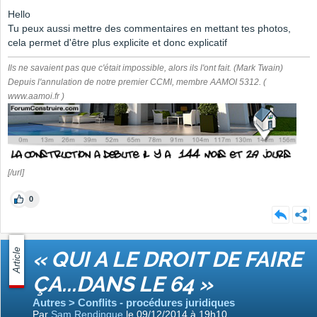
Hello
Tu peux aussi mettre des commentaires en mettant tes photos,
cela permet d'être plus explicite et donc explicatif
Ils ne savaient pas que c'était impossible, alors ils l'ont fait. (Mark Twain)
Depuis l'annulation de notre premier CCMI, membre AAMOI 5312. (
www.aamoi.fr )
[/url]
0
Article
« QUI A LE DROIT DE FAIRE
ÇA...DANS LE 64 »
Autres > Conflits - procédures juridiques
Par
Sam Rendingue
le 09/12/2014 à 19h10