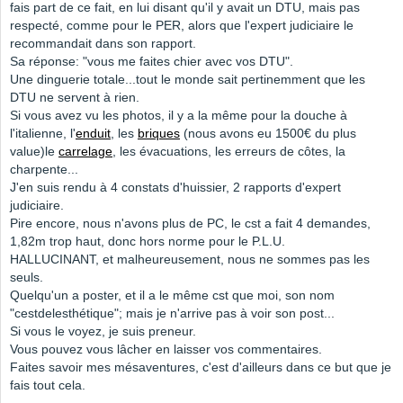
fais part de ce fait, en lui disant qu'il y avait un DTU, mais pas
respecté, comme pour le PER, alors que l'expert judiciaire le
recommandait dans son rapport.
Sa réponse: "vous me faites chier avec vos DTU".
Une dinguerie totale...tout le monde sait pertinemment que les
DTU ne servent à rien.
Si vous avez vu les photos, il y a la même pour la douche à
l'italienne, l'
enduit
, les
briques
(nous avons eu 1500€ du plus
value)le
carrelage
, les évacuations, les erreurs de côtes, la
charpente...
J'en suis rendu à 4 constats d'huissier, 2 rapports d'expert
judiciaire.
Pire encore, nous n'avons plus de PC, le cst a fait 4 demandes,
1,82m trop haut, donc hors norme pour le P.L.U.
HALLUCINANT, et malheureusement, nous ne sommes pas les
seuls.
Quelqu'un a poster, et il a le même cst que moi, son nom
"cestdelesthétique"; mais je n'arrive pas à voir son post...
Si vous le voyez, je suis preneur.
Vous pouvez vous lâcher en laisser vos commentaires.
Faites savoir mes mésaventures, c'est d'ailleurs dans ce but que je
fais tout cela.