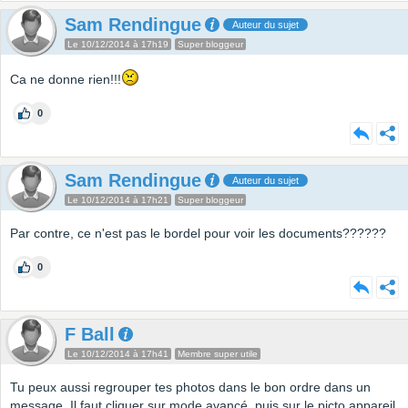
Sam Rendingue
Auteur du sujet
Le 10/12/2014 à 17h19
Super bloggeur
Ca ne donne rien!!!
0
Sam Rendingue
Auteur du sujet
Le 10/12/2014 à 17h21
Super bloggeur
Par contre, ce n'est pas le bordel pour voir les documents??????
0
F Ball
Le 10/12/2014 à 17h41
Membre super utile
Tu peux aussi regrouper tes photos dans le bon ordre dans un
message. Il faut cliquer sur mode avancé, puis sur le picto appareil