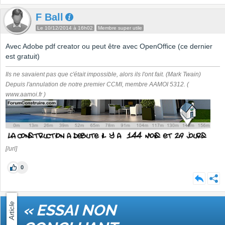
F Ball
Le 10/12/2014 à 16h02
Membre super utile
Avec Adobe pdf creator ou peut être avec OpenOffice (ce dernier
est gratuit)
Ils ne savaient pas que c'était impossible, alors ils l'ont fait. (Mark Twain)
Depuis l'annulation de notre premier CCMI, membre AAMOI 5312. (
www.aamoi.fr )
[/url]
0
Article
« ESSAI NON