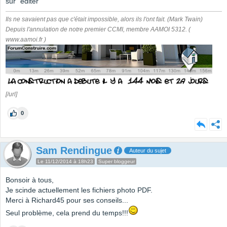
sur "éditer"
Ils ne savaient pas que c'était impossible, alors ils l'ont fait. (Mark Twain)
Depuis l'annulation de notre premier CCMI, membre AAMOI 5312. (
www.aamoi.fr )
[/url]
0
Sam Rendingue
Auteur du sujet
Le 11/12/2014 à 18h23
Super bloggeur
Bonsoir à tous,
Je scinde actuellement les fichiers photo PDF.
Merci à Richard45 pour ses conseils...
Seul problème, cela prend du temps!!!