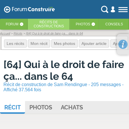
RÉCITS
DE
FORUM
PHOTOS
CONSEILS
‹
‹
CONSTRUCTIONS
Accueil
Récits
[64] Qui à le droit de faire ça... dans le 64
Les récits
Mon récit
Mes photos
Ajouter article
Ajouter 
[64] Qui à le droit de faire
ça... dans le 64
Récit de construction de Sam Rendingue - 205 messages -
Affiché 37.564 fois
RÉCIT
PHOTOS
ACHATS