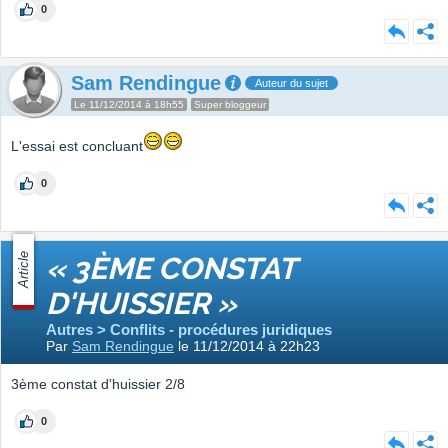
0
Sam Rendingue
Auteur du sujet
Le 11/12/2014 à 18h55
Super bloggeur
L'essai est concluant
0
Article
« 3ÈME CONSTAT
D'HUISSIER »
Autres > Conflits - procédures juridiques
Par
Sam Rendingue
le 11/12/2014 à 22h23
3ème constat d'huissier 2/8
0