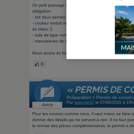
Un petit passage sur les contraintes administratives.
obligation :
- toit deux pentes
- couleur enduit niveau 2 et 3 (c'est à dire pas de teint
du blanc !)
- tuile de type romane couleur vieillie
- menuiseries de couleur grise
MAI
Nous avons du fournir un plan de coupe de la piscine, 
0
« PERMIS DE C
Préparation > Permis de constru
Par
aveyron11
le 07/06/2015 à 10h
Article
Pour les novices comme nous, il vaut mieux se faire ai
donner des détails qui ne servent à rien. Il ne faut p
la remise des pièces complémentaires, le permis a été