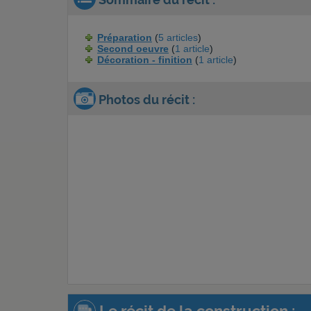
Préparation
(
5 articles
)
Second oeuvre
(
1 article
)
Décoration - finition
(
1 article
)
Photos du récit :