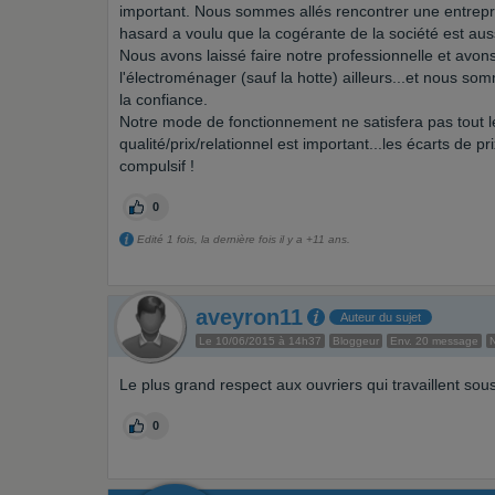
important. Nous sommes allés rencontrer une entrep
hasard a voulu que la cogérante de la société est auss
Nous avons laissé faire notre professionnelle et avon
l'électroménager (sauf la hotte) ailleurs...et nous so
la confiance.
Notre mode de fonctionnement ne satisfera pas tout l
qualité/prix/relationnel est important...les écarts de 
compulsif !
0
Edité 1 fois, la dernière fois il y a +11 ans.
aveyron11
Auteur du sujet
Le 10/06/2015 à 14h37
Bloggeur
Env. 20 message
Le plus grand respect aux ouvriers qui travaillent so
0