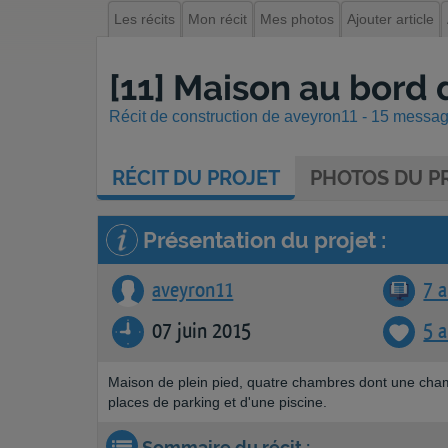
Les récits
Mon récit
Mes photos
Ajouter article
[11] Maison au bord 
Récit de construction de aveyron11 - 15 message
RÉCIT
DU PROJET
PHOTOS
DU PR
Présentation du projet :
aveyron11
7 a
07 juin 2015
5 
Maison de plein pied, quatre chambres dont une cha
places de parking et d'une piscine.
Sommaire du récit :