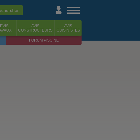
EVIS
AVIS
AVIS
AVAUX
CONSTRUCTEURS
CUISINISTES
FORUM PISCINE