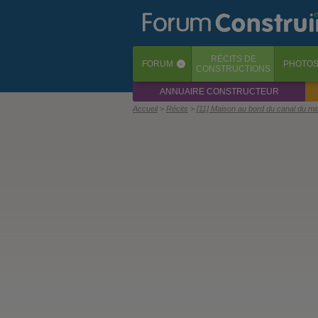
RÉCITS
DE
FORUM
PHOTO
‹
CONSTRUCTIONS
ANNUAIRE CONSTRUCTEUR
Accueil
Récits
[11] Maison au bord du canal du mi