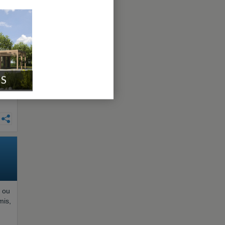
ns
IS
s ou
mis,