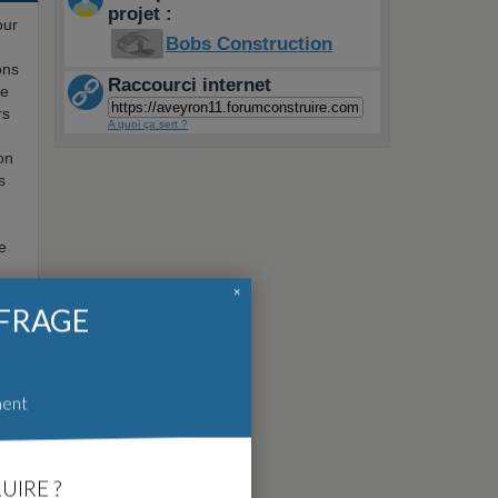
projet :
our
Bobs Construction
ons
Raccourci internet
ne
rs
A quoi ça sert ?
on
s
e
×
FFRAGE
ment
UIRE ?