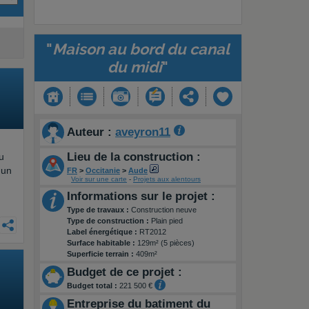
"
Maison au bord du canal
du midi
"
Auteur :
aveyron11
Lieu de la construction :
u
 un
FR
>
Occitanie
>
Aude
Voir sur une carte
-
Projets aux alentours
Informations sur le projet :
Type de travaux :
Construction neuve
Type de construction :
Plain pied
Label énergétique :
RT2012
Surface habitable :
129m² (5 pièces)
Superficie terrain :
409m²
Budget de ce projet :
Budget total :
221 500 €
Entreprise du batiment du