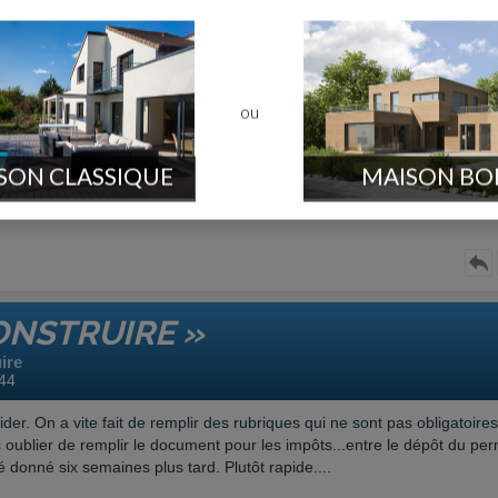
..le lotissement étant situé près du canal du midi, nous avons comme
e claire...il suffit de regarder autour et dans le village ! nous qui voulio
ou
SON CLASSIQUE
MAISON BO
de l'
abri de jardin
, et des clôtures...
ONSTRUIRE »
ire
44
der. On a vite fait de remplir des rubriques qui ne sont pas obligatoire
as oublier de remplir le document pour les impôts...entre le dépôt du per
 donné six semaines plus tard. Plutôt rapide....