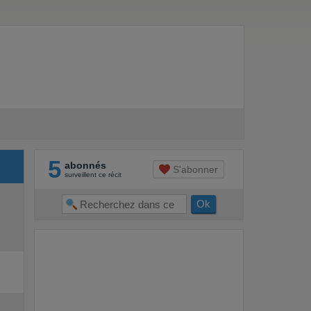
5
abonnés
S'abonner
surveillent ce récit