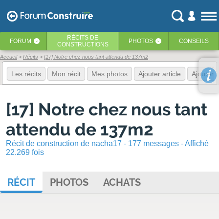
RÉCITS
DE
FORUM
PHOTOS
CONSEILS
‹
‹
CONSTRUCTIONS
Accueil
Récits
[17] Notre chez nous tant attendu de 137m2
Les récits
Mon récit
Mes photos
Ajouter article
Ajouter 
[17] Notre chez nous tant
attendu de 137m2
Récit de construction de nacha17 - 177 messages - Affiché
22.269 fois
RÉCIT
PHOTOS
ACHATS