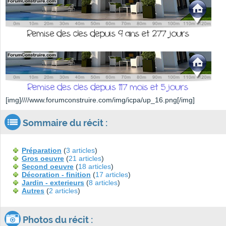
[img]////www.forumconstruire.com/img/icpa/up_16.png[/img]
Sommaire du récit :
Préparation
(
3 articles
)
Gros oeuvre
(
21 articles
)
Second oeuvre
(
18 articles
)
Décoration - finition
(
17 articles
)
Jardin - exterieurs
(
8 articles
)
Autres
(
2 articles
)
Photos du récit :