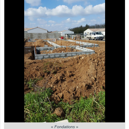
«
Fondations
»