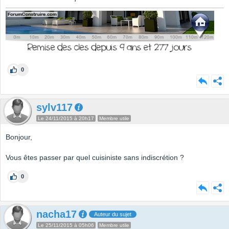
0
sylv117
Le 24/11/2015 à 20h17
Membre utile
Bonjour,
Vous êtes passer par quel cuisiniste sans indiscrétion ?
0
nacha17
Auteur du sujet
Le 25/11/2015 à 05h06
Membre utile