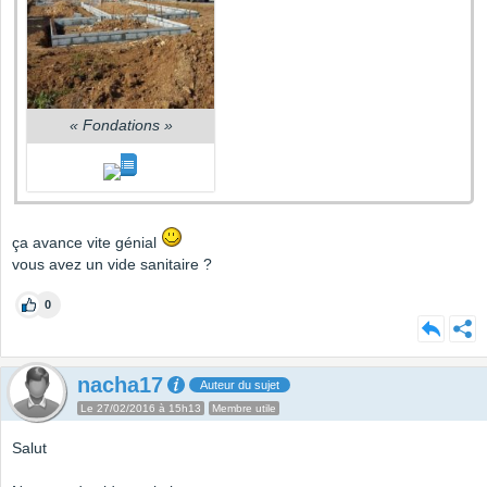
«
Fondations
»
ça avance vite génial
vous avez un vide sanitaire ?
0
nacha17
Auteur du sujet
Le 27/02/2016 à 15h13
Membre utile
Salut