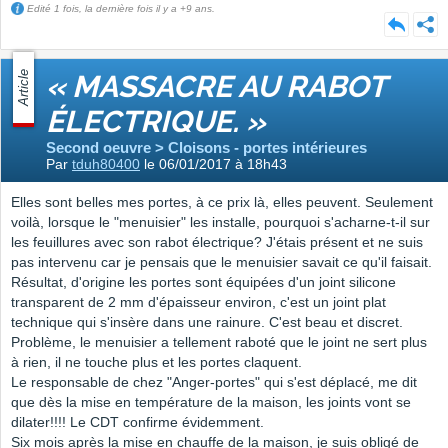
Edité 1 fois, la dernière fois il y a +9 ans.
Article
« MASSACRE AU RABOT
ÉLECTRIQUE. »
Second oeuvre > Cloisons - portes intérieures
Par
tduh80400
le 06/01/2017 à 18h43
Elles sont belles mes portes, à ce prix là, elles peuvent. Seulement
voilà, lorsque le "menuisier" les installe, pourquoi s'acharne-t-il sur
les feuillures avec son rabot électrique? J'étais présent et ne suis
pas intervenu car je pensais que le menuisier savait ce qu'il faisait.
Résultat, d'origine les portes sont équipées d'un joint silicone
transparent de 2 mm d'épaisseur environ, c'est un joint plat
technique qui s'insère dans une rainure. C'est beau et discret.
Problème, le menuisier a tellement raboté que le joint ne sert plus
à rien, il ne touche plus et les portes claquent.
Le responsable de chez "Anger-portes" qui s'est déplacé, me dit
que dès la mise en température de la maison, les joints vont se
dilater!!!! Le CDT confirme évidemment.
Six mois après la mise en chauffe de la maison, je suis obligé de