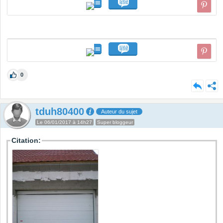
0
tduh80400
Auteur du sujet
Le 06/01/2017 à 14h27
Super bloggeur
Citation: