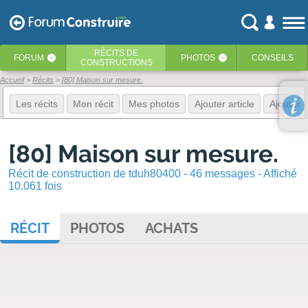
RÉCITS
DE
FORUM
PHOTOS
CONSEILS
‹
‹
CONSTRUCTIONS
Accueil
Récits
[80] Maison sur mesure.
Les récits
Mon récit
Mes photos
Ajouter article
Ajouter 
[80] Maison sur mesure.
Récit de construction de tduh80400 - 46 messages - Affiché
10.061 fois
RÉCIT
PHOTOS
ACHATS