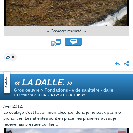
«
Coulage terminé.
»
0
Article
« LA DALLE. »
Gros oeuvre > Fondations - vide sanitaire - dalle
Par
tduh80400
le 20/12/2016 à 10h38
Avril 2012.
Le coulage s'est fait en mon absence, donc je ne peux pas me
prononcer. Les attentes sont en place, les planelles aussi, je
redevenais presque confiant.