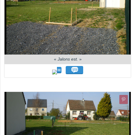
«
Jalons est.
»