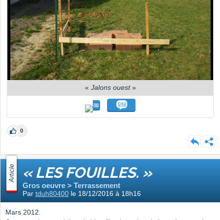
«
Jalons ouest
»
0
Article
« LES FOUILLES. »
Gros oeuvre > Terrassement
Par
tduh80400
le 18/12/2016 à 18h16
Mars 2012.