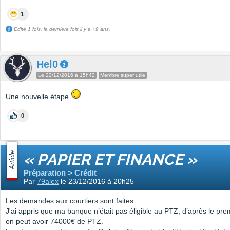
1
Edité 1 fois, la dernière fois il y a +9 ans.
Hel0
Le 22/12/2016 à 15h42
Membre super utile
Une nouvelle étape
0
Article
« PAPIER ET FINANCE »
Préparation > Crédit
Par
79alex
le 23/12/2016 à 20h25
Les demandes aux courtiers sont faites
J'ai appris que ma banque n’était pas éligible au PTZ, d’après le prem
on peut avoir 74000€ de PTZ.