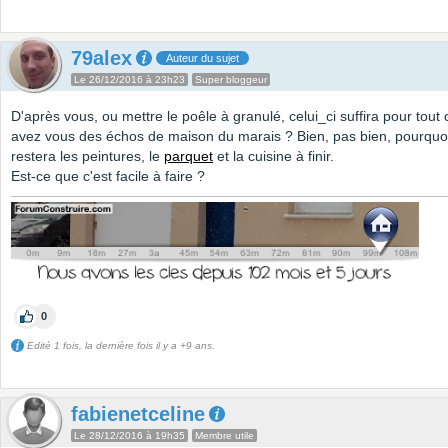
79alex
Auteur du sujet
Le 26/12/2016 à 23h23
Super bloggeur
D'après vous, ou mettre le poêle à granulé, celui_ci suffira pour tout 
avez vous des échos de maison du marais ? Bien, pas bien, pourquoi
restera les peintures, le
parquet
et la cuisine à finir.
Est-ce que c'est facile à faire ?
0
Edité 1 fois, la dernière fois il y a +9 ans.
fabienetceline
Le 28/12/2016 à 19h35
Membre utile