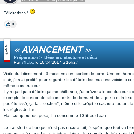
Le 03/04/2017 à 11h40
Membre super utile
Félicitations !
0
Article
« AVANCEMENT »
Préparation > Idées architecture et déco
Par
79alex
le 15/04/2017 à 16h27
Visite du lotissement : 3 maisons sont sorties de terre. Une est hors 
d'air, j'en ai profité pour regarder les détails des maisons voisines c
même constructeur.
Il y a quelques détails qui me chiffonne, j'ai prévenu le conducteur de
exemple, le cordon de silicone entre le dormant de la porte et la briqu
pas été lissé, ça fait "cochon", même si le crépit le cachera, autant le
les règles de l'art.
Mon compteur est posé, il a consommé 10 litres d'eau
Le transfert de banque n'est pas encore fait, j'espère que tout va bie
commencé à payer les frais intercalaires. Je surveille de très près l