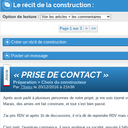
Le récit de la construction :
Option de lecture :
Page 1 sur 3
>
>>
Créer un récit de construction
Poster un message
Article
« PRISE DE CONTACT »
Préparation > Choix du constructeur
Par
79alex
le 20/12/2016 à 21h36
Après avoir parlé à plusieurs personnes de notre projet, je me suis tourné 
Marais, des amies ont fait construire, et tout s’est bien passé.
J'ai pris RDV et après 1h de discussions, il m'a dit de reprendre RDV mais
C'est parti, l'aventure commence, il nous expliqué sa société, ensuite il falla