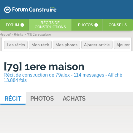
RÉCITS
DE
FORUM
PHOTOS
CONSEILS
‹
‹
CONSTRUCTIONS
Accueil
Récits
[79] 1ere maison
Les récits
Mon récit
Mes photos
Ajouter article
Ajouter 
[79] 1ere maison
Récit de construction de 79alex - 114 messages - Affiché
13.884 fois
RÉCIT
PHOTOS
ACHATS