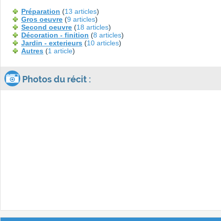
Préparation
(
13 articles
)
Gros oeuvre
(
9 articles
)
Second oeuvre
(
18 articles
)
Décoration - finition
(
8 articles
)
Jardin - exterieurs
(
10 articles
)
Autres
(
1 article
)
Photos du récit :