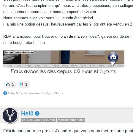
terrain. C'est tout simplement qu'il nous a fait des propositions, son collèg
un lotissement communal, il nous a proposé de visiter.
Nous sommes allez voir sans lui, le coin était nickel.
Il a mis une option dessus, heureusement car les 9 lots ont été vendu en 
RDV à la maison pour trouver un
plan de maison
"idéal", ça été dur de se m
notre budget étant limité.
1
1
Edité 3 fois, la dernière fois il y a +9 ans.
Hel0
Le 21/12/2016 à 09h50
Membre super utile
Félicitations pour ce projet. J'espère que vous nous mettrez une pho