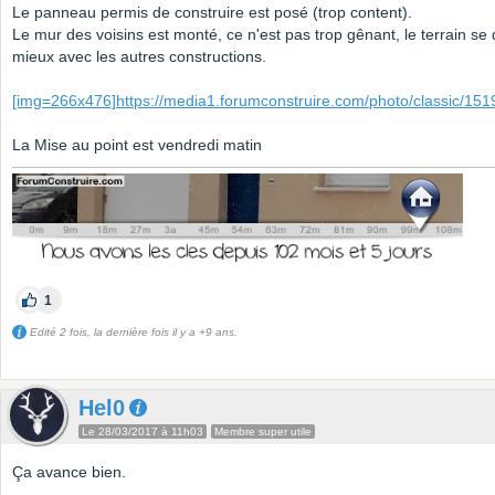
Le panneau permis de construire est posé (trop content).
Le mur des voisins est monté, ce n'est pas trop gênant, le terrain se
mieux avec les autres constructions.
[img=266x476]https://media1.forumconstruire.com/photo/classic/1519
La Mise au point est vendredi matin
1
Edité 2 fois, la dernière fois il y a +9 ans.
Hel0
Le 28/03/2017 à 11h03
Membre super utile
Ça avance bien.