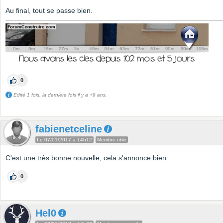
Au final, tout se passe bien.
0
Edité 1 fois, la dernière fois il y a +9 ans.
fabienetceline
Le 07/01/2017 à 14h12
Membre utile
C'est une très bonne nouvelle, cela s'annonce bien
0
Hel0