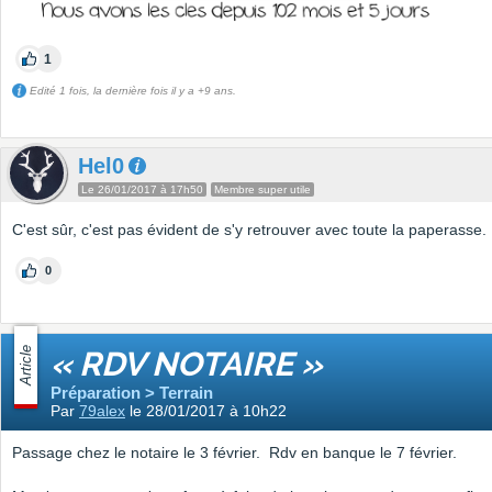
1
Edité 1 fois, la dernière fois il y a +9 ans.
Hel0
Le 26/01/2017 à 17h50
Membre super utile
C'est sûr, c'est pas évident de s'y retrouver avec toute la paperasse.
0
Article
« RDV NOTAIRE »
Préparation > Terrain
Par
79alex
le 28/01/2017 à 10h22
Passage chez le notaire le 3 février. Rdv en banque le 7 février.