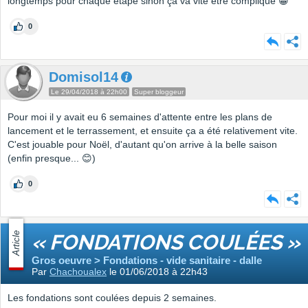
longtemps pour chaque étape sinon ça va vite être compliqué 😁
0
Domisol14
Le 29/04/2018 à 22h00
Super bloggeur
Pour moi il y avait eu 6 semaines d'attente entre les plans de
lancement et le terrassement, et ensuite ça a été relativement vite.
C'est jouable pour Noël, d'autant qu'on arrive à la belle saison
(enfin presque... 😊)
0
Article
« FONDATIONS COULÉES »
Gros oeuvre > Fondations - vide sanitaire - dalle
Par
Chachoualex
le 01/06/2018 à 22h43
Les fondations sont coulées depuis 2 semaines.