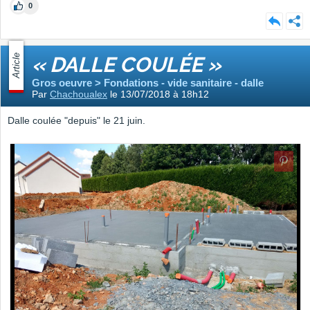
0
Article
« DALLE COULÉE »
Gros oeuvre > Fondations - vide sanitaire - dalle
Par
Chachoualex
le 13/07/2018 à 18h12
Dalle coulée "depuis" le 21 juin.