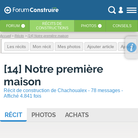
RÉCITS
DE
FORUM
PHOTOS
CONSEILS
‹
‹
CONSTRUCTIONS
Accueil
Récits
[14] Notre première maison
Les récits
Mon récit
Mes photos
Ajouter article
Ajouter 
[14] Notre première
maison
Récit de construction de Chachoualex - 78 messages -
Affiché 4.841 fois
RÉCIT
PHOTOS
ACHATS