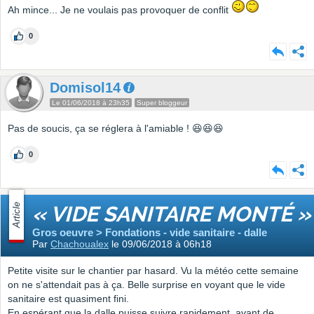
Ah mince... Je ne voulais pas provoquer de conflit
0
Domisol14
Le 01/06/2018 à 23h35
Super bloggeur
Pas de soucis, ça se réglera à l'amiable ! 😆😆😆
0
Article
« VIDE SANITAIRE MONTÉ »
Gros oeuvre > Fondations - vide sanitaire - dalle
Par
Chachoualex
le 09/06/2018 à 06h18
Petite visite sur le chantier par hasard. Vu la météo cette semaine
on ne s'attendait pas à ça. Belle surprise en voyant que le vide
sanitaire est quasiment fini.
En espérant que la dalle puisse suivre rapidement, avant de