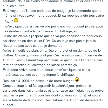
souhaits. Nous lui avons donc donné le même cahier des charges
que les autres.
Et là voyant qu'il nous parle pas de budget je lui demande quand
même si il veut savoir notre budget. Et sa réponse a été très claire
: "non"
Il m'explique que si il arrive pile poil dans mon budget je vais avoir
des doutes quant à la pertinence du chiffrage, etc.
Je me dis ok mais j'espère que ça va pas dépasser de beaucoup
car sinon adieu dès le 1er RDV. Du coup je sais pas si je suis
rêveur ou pas avec ce que je demande.
Après 2 modifs de plan, on arrête un projet et on demande de le
chiffrer. Chose qui nous plait pas c'est le salon/ séjour/ cuisine de
43m² qui est vraiment trop petit mais vu qu'on peut l'agrandir plus
tard en fonction du chiffrage on laisse comme ça.
Et là donc arrivé dans leur locaux on m'explique les choix
matériaux, etc ,etc et on me donne le chiffrage.
Résultat : 31000€ en dessous de notre budget
Donc du coup je lui fait agrandir le salon/séjour, prévoir le
carrelage
dans les chambres et la terrasse qui n'étaient pas prévu,
rajouter la peinture, (3 couches dont couleurs compris), et spots
sur la totalité de la maison. Résultat encore 4000€ en dessous du
budget.