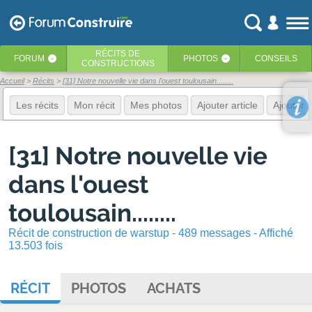
RÉCITS
DE
FORUM
PHOTOS
CONSEILS
‹
‹
CONSTRUCTIONS
Accueil
Récits
[31] Notre nouvelle vie dans l'ouest toulousain........
Les récits
Mon récit
Mes photos
Ajouter article
Ajouter 
[31] Notre nouvelle vie
dans l'ouest
toulousain........
Récit de construction de warstup - 489 messages - Affiché
13.503 fois
RÉCIT
PHOTOS
ACHATS