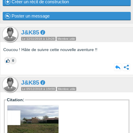
Créer un récit de construction
Poster un message
J&K85
Le 12/11/2018 à 12h26
Membre utile
Coucou ! Hâte de suivre cette nouvelle aventure !!
0
J&K85
Le 05/12/2018 à 15h56
Membre utile
Citation: