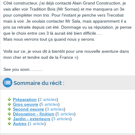
Côté constructeur, j'ai déjà contacté Alain Grand Construction, je
vais aller voir Tradition Bois (Mr Sornas) et me manquera un 3e
pour compléter mon trio. Pour l'instant je penche vers Trecobat
mais à voir. Je voulais contacter Mr Sala, mais apparemment il a
pris sa retraite depuis cet été. Dommage vu sa réputation, je pense
que le choix entre ces 3 là aurait été bien difficile.....
Mais nous verrons tout ça quand nous y serons.
Voilà sur ce, je vous dit à bientôt pour une nouvelle aventure dans
mon cher et tendre sud de la France =)
See you soon...........
Sommaire du récit :
Préparation
(
2 articles
)
Gros oeuvre
(
5 articles
)
Second oeuvre
(
3 articles
)
Décoration - finition
(
5 articles
)
Jardin - exterieurs
(
3 articles
)
Autres
(
1 article
)