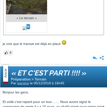
«
Le terrain
»
je vois que le transat est déjà en place
0
Article
« ET C'EST PARTI !!!! »
Préparation > Terrain
Par
warstup
le 05/12/2018 à 16h45
Bonjour les gens,
Et voilà c'est reparti pour un tour........ Nous avons signé le
compromis de vente il y a 15 jours, ou plutôt signé sous-seing privé