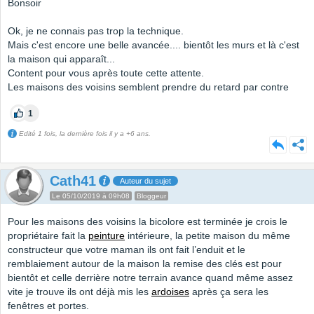
Bonsoir
Ok, je ne connais pas trop la technique.
Mais c'est encore une belle avancée.... bientôt les murs et là c'est
la maison qui apparaît...
Content pour vous après toute cette attente.
Les maisons des voisins semblent prendre du retard par contre
1
Edité 1 fois, la dernière fois il y a +6 ans.
Cath41
Auteur du sujet
Le 05/10/2019 à 09h08
Bloggeur
Pour les maisons des voisins la bicolore est terminée je crois le
propriétaire fait la
peinture
intérieure, la petite maison du même
constructeur que votre maman ils ont fait l’enduit et le
remblaiement autour de la maison la remise des clés est pour
bientôt et celle derrière notre terrain avance quand même assez
vite je trouve ils ont déjà mis les
ardoises
après ça sera les
fenêtres et portes.