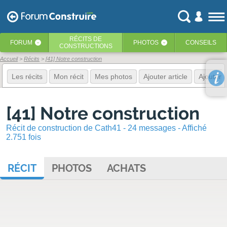
RÉCITS
DE
FORUM
PHOTOS
CONSEILS
‹
‹
CONSTRUCTIONS
Accueil
Récits
[41] Notre construction
Les récits
Mon récit
Mes photos
Ajouter article
Ajouter 
[41] Notre construction
Récit de construction de Cath41 - 24 messages - Affiché
2.751 fois
RÉCIT
PHOTOS
ACHATS