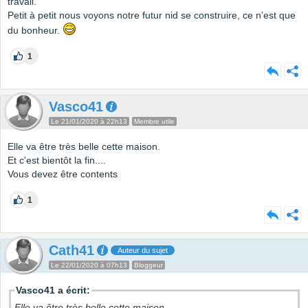
travail.
Petit à petit nous voyons notre futur nid se construire, ce n’est que
du bonheur.
1
Vasco41
Le 21/01/2020 à 22h13
Membre utile
Elle va être très belle cette maison.
Et c'est bientôt la fin....
Vous devez être contents
1
Cath41
Auteur du sujet
Le 22/01/2020 à 07h13
Bloggeur
Vasco41 a écrit:
Elle va être très belle cette maison.