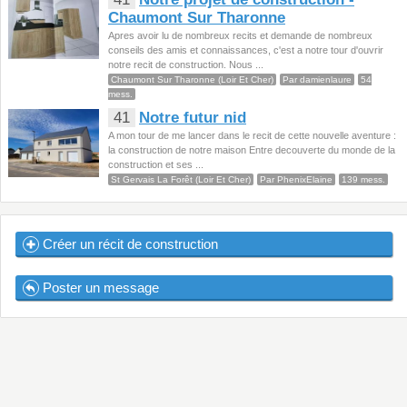
Chaumont Sur Tharonne
Apres avoir lu de nombreux recits et demande de nombreux
conseils des amis et connaissances, c'est a notre tour d'ouvrir
notre recit de construction. Nous ...
Chaumont Sur Tharonne (Loir Et Cher)
Par damienlaure
54
mess.
41
Notre futur nid
A mon tour de me lancer dans le recit de cette nouvelle aventure :
la construction de notre maison Entre decouverte du monde de la
construction et ses ...
St Gervais La Forêt (Loir Et Cher)
Par PhenixElaine
139 mess.
Créer un récit de construction
Poster un message