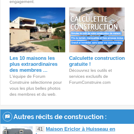
engagement.
Les 10 maisons les
Calculette construction
plus extraordinaires
gratuite !
des membres ...
Découvrez les outils et
L'équipe de Forum
services exclusifs de
Construire sélectionne pour
ForumConstruire.com
vous les plus belles photos
des membres et du web.
Autres récits de construction :
41
Maison Ericlor à Huisseau en