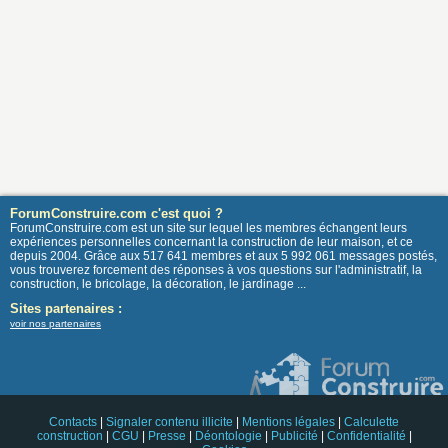
ForumConstruire.com c'est quoi ?
ForumConstruire.com est un site sur lequel les membres échangent leurs
expériences personnelles concernant la construction de leur maison, et ce
depuis 2004. Grâce aux 517 641 membres et aux 5 992 061 messages postés,
vous trouverez forcement des réponses à vos questions sur l'administratif, la
construction, le bricolage, la décoration, le jardinage ...
Sites partenaires :
voir nos partenaires
Contacts
|
Signaler contenu illicite
|
Mentions légales
|
Calculette
construction
|
CGU
|
Presse
|
Déontologie
|
Publicité
|
Confidentialité
|