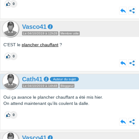
0
Vasco41
Le 04/10/2019 à 12h28
Membre utile
C'EST le
plancher chauffant
?
0
Cath41
Auteur du sujet
Le 04/10/2019 à 14h48
Bloggeur
Oui ça avance le plancher chauffant a été mis hier.
On attend maintenant qu’ils coulent la dalle.
0
Vasco41