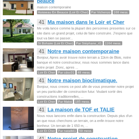
beauce
maison contemporaine
Huisseau En Beauce (Loir Et Cher)
Par Vichenzo
168 mess.
41
Ma maison dans le Loir et Cher
Me voila lance comme la plupart des personnes presentes sur ce
site dans un grand projet, celui de faire construire. J'espere que
tout va bien se passer...
St Bohaire (Loir Et Cher)
Par Stéphane_41
1164 mess.
41
Notre maison contemporaine
Bonjour, Apres avoir trouve notre terrain a 11km de Blois, notre
banque et notre constructeur, nous nous sommes lance dans
notre projet .Donc, apres ...
Loir Et Cher
Par cdoc01
48 mess.
41
Notre maison bioclimatique.
Bonjour, nous creons ce post afin de vous presenter notre projet
un peu particulier de construction futur. Voulant sortir des
constructions traditionnelles, ...
Loir Et Cher
Par Maksi
185 mess.
41
La maison de TOF et TALIE
Nous nous lancons enfin dans la construction. Depuis plus d'un
an que nous cherchons un terrain, on a enfin trouve notre
bonheur. Un terrain de 1 650 m, ...
Loir Et Cher
Par natalli41
59 mess.
41
Notre projet de construction -