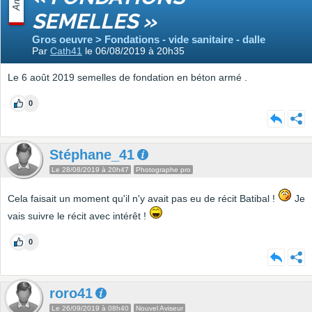
SEMELLES »
Gros oeuvre > Fondations - vide sanitaire - dalle
Par
Cath41
le 06/08/2019 à 20h35
Le 6 août 2019 semelles de fondation en béton armé .
0
Stéphane_41
Le 28/08/2019 à 20h47
Photographe pro
Cela faisait un moment qu'il n'y avait pas eu de récit Batibal !
Je
vais suivre le récit avec intérêt !
0
roro41
Le 26/09/2019 à 08h40
Nouvel Aviseur