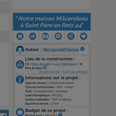
"
Notre maison Milcendeau
à Saint Père en Retz 44
"
Auteur :
Morgane&Flavien
Lieu de la construction :
FR
>
Pays de Loire
>
Loire Atlantique
>
St
Pere En Retz
Voir sur une carte
-
Projets aux alentours
Informations sur le projet :
Type de travaux :
Construction neuve
Type de construction :
RDC + étage
Style :
Contemporaine / classique
Label énergétique :
RT2012
Surface habitable :
78m² (3 pièces)
Superficie terrain :
270m²
Budget de ce projet :
Budget total :
187 625 €