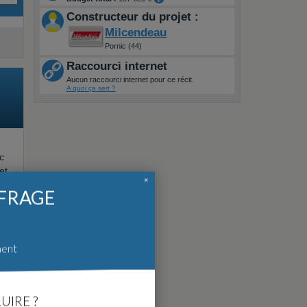
Constructeur du projet :
Milcendeau
Pornic (44)
Raccourci internet
Aucun raccourci internet pour ce récit.
A quoi ça sert ?
c
et
×
és.
FFRAGE
ment
UIRE ?