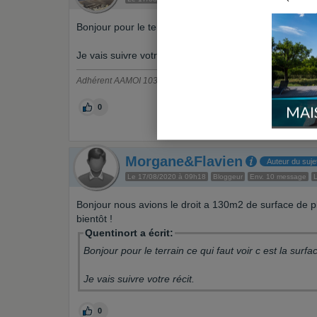
Bonjour pour le terrain ce qui faut voir c est la surfa
Je vais suivre votre récit.
Adhérent AAMOI 10362
0
MAI
Morgane&Flavien
Auteur du suje
Le 17/08/2020 à 09h18
Bloggeur
Env. 10 message
L
Bonjour nous avions le droit a 130m2 de surface de 
bientôt !
Quentinort a écrit:
Bonjour pour le terrain ce qui faut voir c est la sur
Je vais suivre votre récit.
0