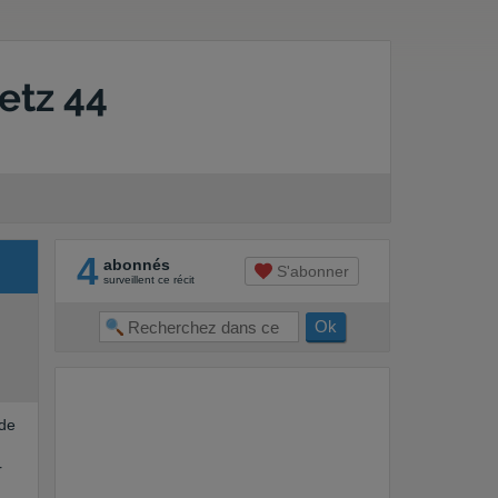
etz 44
4
abonnés
S'abonner
surveillent ce récit
 de
r