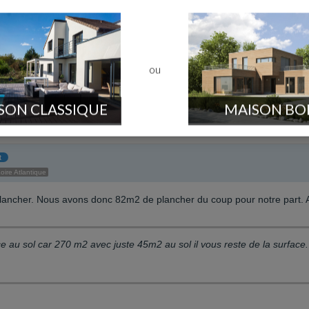
ce au sol car 270 m2 avec juste 45m2 au sol il vous reste de la surface.
ou
SON CLASSIQUE
MAISON BO
t
oire Atlantique
plancher. Nous avons donc 82m2 de plancher du coup pour notre part. 
face au sol car 270 m2 avec juste 45m2 au sol il vous reste de la surface