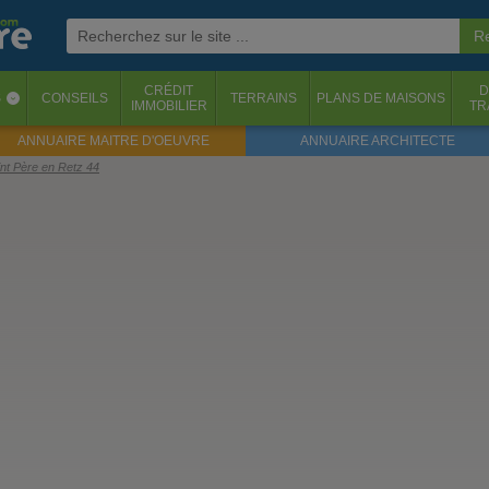
CRÉDIT
D
S
CONSEILS
TERRAINS
PLANS DE MAISONS
‹
IMMOBILIER
TR
ANNUAIRE MAITRE D'OEUVRE
ANNUAIRE ARCHITECTE
int Père en Retz 44