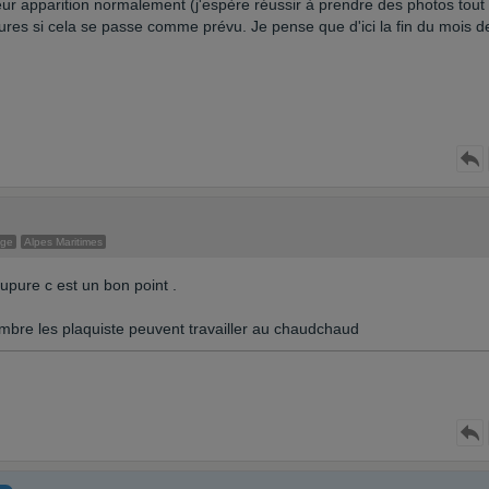
leur apparition normalement (j'espère réussir à prendre des photos tout
ures si cela se passe comme prévu. Je pense que d'ici la fin du mois d
age
Alpes Maritimes
upure c est un bon point .
vembre les plaquiste peuvent travailler au chaudchaud