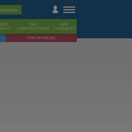
EVIS
AVIS
AVIS
AVAUX
CONSTRUCTEURS
CUISINISTES
FORUM PISCINE