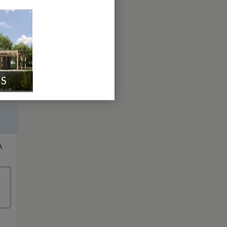
IS
A
.