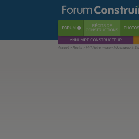
RÉCITS
DE
FORUM
PHOTO
‹
CONSTRUCTIONS
ANNUAIRE CONSTRUCTEUR
Accueil
Récits
[44] Notre maison Milcendeau à Sa