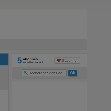
5
abonnés
S'abonner
surveillent ce récit