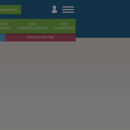
EVIS
AVIS
AVIS
AVAUX
CONSTRUCTEURS
CUISINISTES
FORUM PISCINE