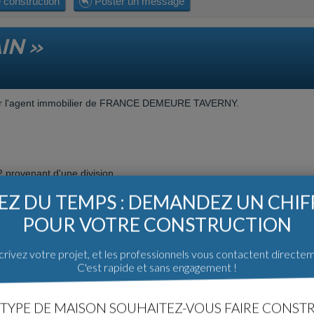
 construction
Poster un message
IN »
é par l'agent immobilier de FRANCE DEMEURE TAVERNY.
2 provenant d'une division.
Z DU TEMPS : DEMANDEZ UN CHI
allons devoir détruire.
POUR VOTRE CONSTRUCTION
rivez votre projet, et les professionnels vous contactent directe
C'est rapide et sans engagement !
TRUCTEUR »
TYPE DE MAISON SOUHAITEZ-VOUS FAIRE CONSTR