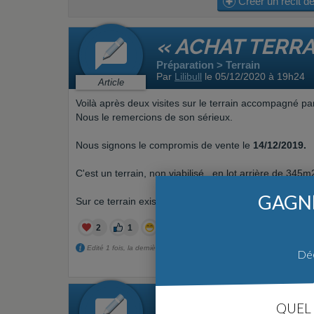
Créer un récit de
« ACHAT TERRA
Préparation > Terrain
Par
Lilibull
le 05/12/2020 à 19h24
Article
Voilà après deux visites sur le terrain accompagn
Nous le remercions de son sérieux.
Nous signons le compromis de vente le
14/12/2019.
C'est un terrain, non viabilisé, en lot arrière de 345m
GAGNE
Sur ce terrain existe une petite dépendance que nous 
2
1
1
Edité 1 fois, la dernière fois il y a +5 ans.
Déc
« CHOIX CONS
QUEL 