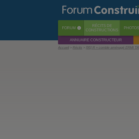
RÉCITS
DE
FORUM
PHOTO
‹
CONSTRUCTIONS
ANNUAIRE CONSTRUCTEUR
Accueil
Récits
[95] R + comble aménagé ERMI 