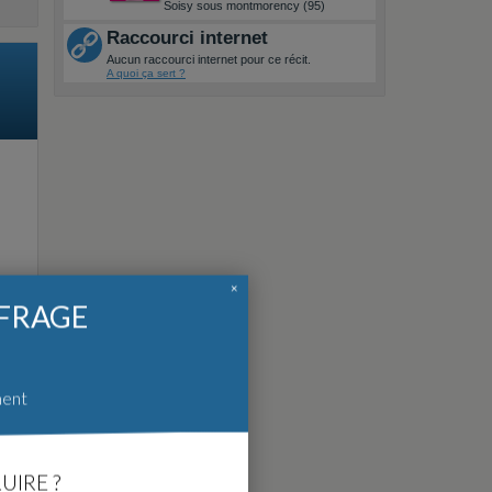
Soisy sous montmorency (95)
Raccourci internet
Aucun raccourci internet pour ce récit.
A quoi ça sert ?
×
FFRAGE
ment
UIRE ?