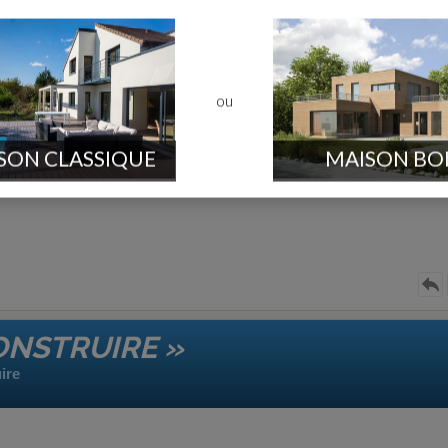
cteur
ptembre 2019, Maison Sésame.
tent, disponible.
ou
ur de nombreux conseils je me suis rendue chez maison
ERMI
.
SON CLASSIQUE
MAISON BO
ONSTRUIRE »
ire