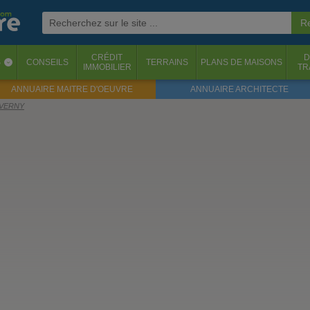
CRÉDIT
D
S
CONSEILS
TERRAINS
PLANS DE MAISONS
‹
IMMOBILIER
TR
ANNUAIRE MAITRE D'OEUVRE
ANNUAIRE ARCHITECTE
TAVERNY