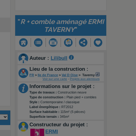
"
R + comble aménagé ERMI
TAVERNY
"
Auteur :
Lilibull
Lieu de la construction :
FR
>
Ile de France
>
Val D Oise
>
Taverny
Voir sur une carte
-
Projets aux alentours
Informations sur le projet :
Type de travaux :
Construction neuve
Type de construction :
Plain pied + combles
Style :
Contemporaine / classique
Label énergétique :
RT2012
Surface habitable :
115m² (5 pièces)
Superficie terrain :
345m²
Constructeur du projet :
ERMI