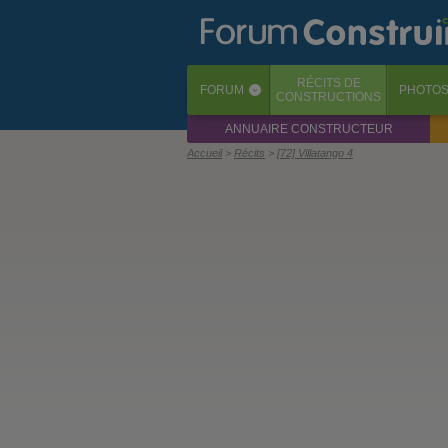
RÉCITS
DE
FORUM
PHOTO
‹
CONSTRUCTIONS
ANNUAIRE CONSTRUCTEUR
Accueil
Récits
[72] Villatango 4