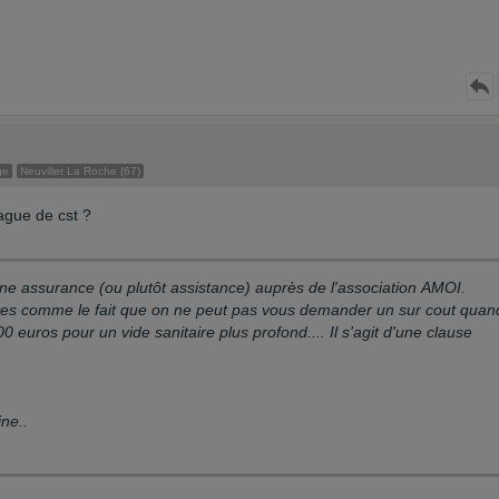
ge
Neuviller La Roche (67)
ague de cst ?
 d'une assurance (ou plutôt assistance) auprès de l'association AMOI.
ntes comme le fait que on ne peut pas vous demander un sur cout quan
00 euros pour un vide sanitaire plus profond.... Il s'agit d'une clause
ine..