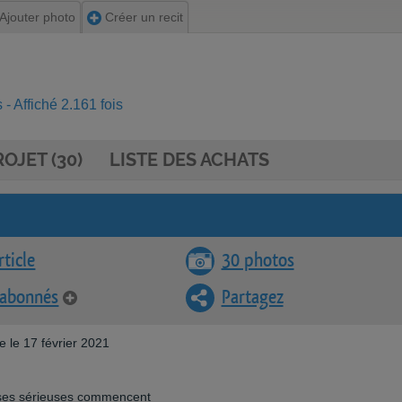
Ajouter photo
Créer un recit
- Affiché 2.161 fois
OJET (30)
LISTE DES ACHATS
rticle
30 photos
 abonnés
Partagez
e le 17 février 2021
hoses sérieuses commencent