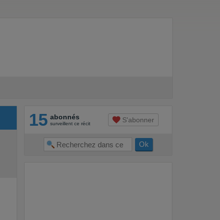
15
abonnés
S'abonner
surveillent ce récit