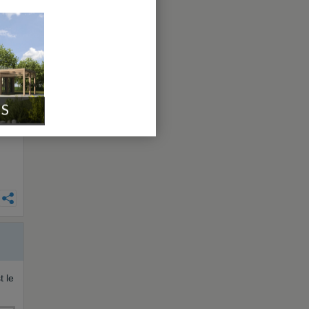
IS
t le