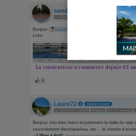
sandamand
Le 15/03/2021 à 17h35
Membre utile
Env. 300 messa
Bonjour
Laure72
, je vais suivre votre récit, je f
Loire.
MAI
0
Laure72
Auteur du sujet
Le 15/03/2021 à 20h45
Bloggeur
Env. 20 message
L
Bonjour, très bien merci et justement la dalle du vide 
raccordement électrique/eau, etc ... le chemin d'accès
Lilkey a écrit: