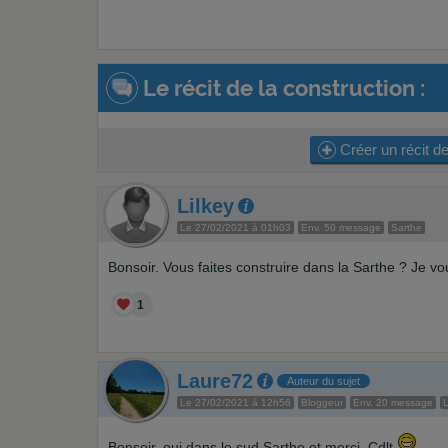
Le récit de la construction :
Créer un récit de
Lilkey
Le 27/02/2021 à 01h03
Env. 50 message
Sarthe
Bonsoir. Vous faites construire dans la Sarthe ? Je v
1
Laure72
Auteur du sujet
Le 27/02/2021 à 12h56
Bloggeur
Env. 20 message
L
Bonsoir, oui dans le sud Sarthe et merci. Cdlt