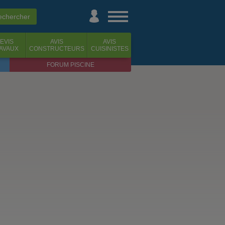
EVIS
AVIS
AVIS
AVAUX
CONSTRUCTEURS
CUISINISTES
FORUM PISCINE