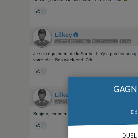
0
Lilkey
Le 27/02/2021 à 13h14
Env. 50 message
Sarthe
Je suis également de la Sarthe. Il n'y a pas beaucoup
votre récit. Bon week-end. Cdt
0
GAGNE
Lilkey
Le 15/03/2021 à 16h01
Env. 50 message
Sarthe
Déc
Bonjour, comment allez-vous. Comment avance votre
0
QUEL 