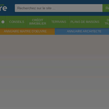
CRÉDIT
D
S
CONSEILS
TERRAINS
PLANS DE MAISONS
‹
IMMOBILIER
TR
ANNUAIRE MAITRE D'OEUVRE
ANNUAIRE ARCHITECTE