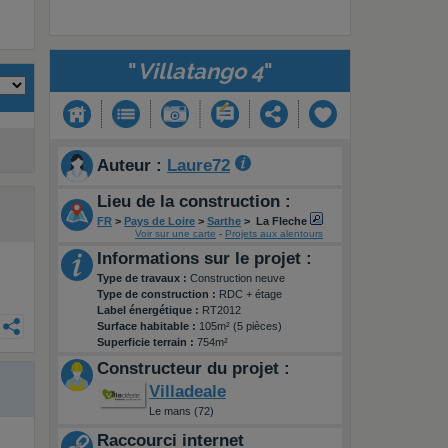
"
Villatango 4
"
Auteur :
Laure72
Lieu de la construction :
FR
>
Pays de Loire
>
Sarthe
>
La Fleche
Voir sur une carte
-
Projets aux alentours
Informations sur le projet :
Type de travaux :
Construction neuve
Type de construction :
RDC + étage
Label énergétique :
RT2012
Surface habitable :
105m² (5 pièces)
Superficie terrain :
754m²
Constructeur du projet :
Villadeale
Le mans (72)
Raccourci internet