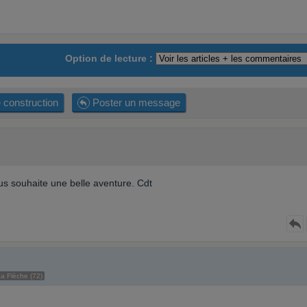
Option de lecture :
 construction
Poster un message
ous souhaite une belle aventure. Cdt
a Flèche (72)