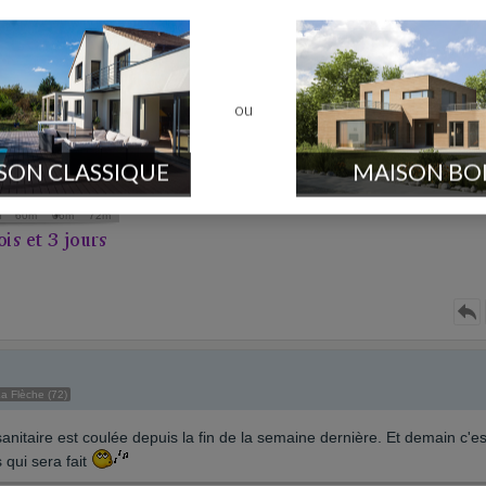
ge
Tours (37)
ais également construire par le même constructeur que vous en Indre-et-
ou
SON CLASSIQUE
MAISON BO
a Flèche (72)
sanitaire est coulée depuis la fin de la semaine dernière. Et demain c'es
 qui sera fait