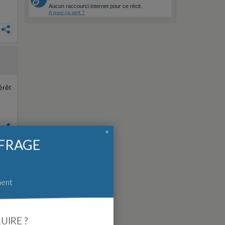
Aucun raccourci internet pour ce récit.
A quoi ça sert ?
érêt
×
FFRAGE
ment
UIRE ?