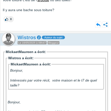
Votre toiture c'est de l'
ardoise
ou des tuiles?
Il y aura une bache sous toiture?
0
Wistros
Auteur du sujet
Le 16/05/2025 à 08h47
Bloggeur
MickaetMaureen a écrit:
Wistros a écrit:
MickaetMaureen a écrit:
Bonjour,
Intéressés par votre récit, votre maison et le t7 de quel
taille?
Bonjour,