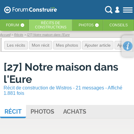
RÉCITS
DE
FORUM
PHOTOS
CONSEILS
‹
‹
CONSTRUCTIONS
Accueil
Récits
[27] Notre maison dans l'Eure
Les récits
Mon récit
Mes photos
Ajouter article
Ajouter 
[27] Notre maison dans
l'Eure
Récit de construction de Wistros - 21 messages - Affiché
1.881 fois
RÉCIT
PHOTOS
ACHATS