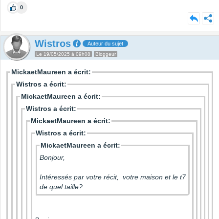
0
Wistros
Auteur du sujet
Le 19/05/2025 à 09h08
Bloggeur
MickaetMaureen a écrit:
Wistros a écrit:
MickaetMaureen a écrit:
Wistros a écrit:
MickaetMaureen a écrit:
Wistros a écrit:
MickaetMaureen a écrit:
Bonjour,
Intéressés par votre récit, votre maison et le t7
de quel taille?